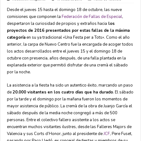
Desde el jueves 15 hasta el domingo 18 de octubre, las nueve
comisiones que componen la
Federación de Fallas de Especial
,
despertaron la curiosidad de propios y extraños hacia
los
proyectos de 2016 presentados por estas fallas de la máxima
categoría
en su ya tradicional «Una Festa per a Tots». Como el año
anterior, la carpa de Nuevo Centro fue la encargada de acoger todos
los actos desarrollados entre el jueves 15 y el domingo 18 de
octubre con presencia, años después, de una falla plantada en la
explanada exterior que permitió disfrutar de una cremà el sábado
por la noche.
La asistencia a la fiesta ha sido un autentico éxito, marcando un paso
de
20.000 visitantes en los cuatro días que ha durado
. El sábado
por la tarde y el domingo por la mañana fueron los momentos de
mayor asistencia de público. La cremà de la obra de Juanjo García el
sábado después de la media noche congregó a más de 500
personas. Entre el colectivo fallero asistente a los actos se
encuentran muchos visitantes ilustres, desde las Falleres Majors de
Valencia y sus Corts d’Honor, junto al presidente de
JCF
, Pere Fuset,
pasando por Paco Lledó, ex concejal de fiestas y miembros de su