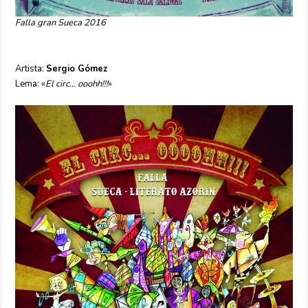
Falla gran Sueca 2016
Artista:
Sergio Gómez
Lema: «
El circ… ooohh!!!
»