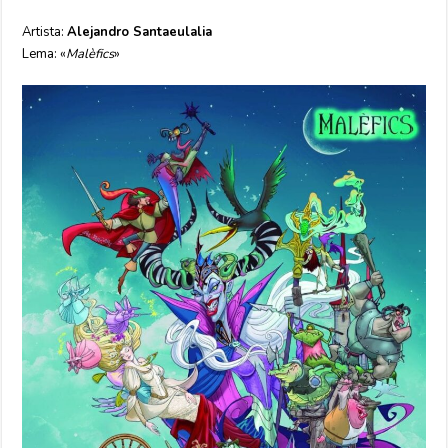
Artista:
Alejandro Santaeulalia
Lema: «
Malèfics
»