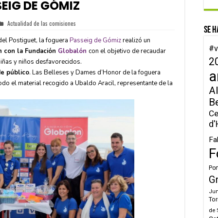
EIG DE GÓMIZ
Actualidad de las comisiones
Se h
el Postiguet, la foguera
Passeig de Gómiz
realizó un
#v
n con la Fundación
Globalón
con el objetivo de recaudar
2
niñas y niños desfavorecidos.
de público
. Las Belleses y Dames d’Honor de la foguera
a
do el material recogido a Ubaldo Aracil, representante de la
Al
B
Ce
d'
Fa
F
Por
G
Jun
Tor
de 