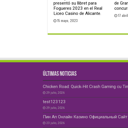
presentó su llibret para
de Gran
Fogueres 2023 en el Real
concurs
Liceo Casino de Alicante.
17 abri
15 mayo, 2023
ÚLTIMAS NOTICIAS
Chicken Road: Quick‑Hit Crash Gaming cu Ti
29 julio, 2026
test123123
29 julio, 2026
Пин Ап Онлайн Казино Официальный Сайт 
23 julio, 2026