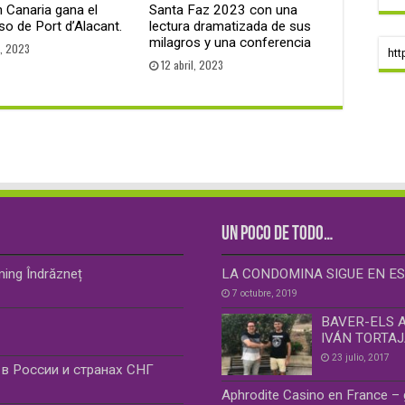
 Canaria gana el
Santa Faz 2023 con una
o de Port d’Alacant.
lectura dramatizada de sus
milagros y una conferencia
l, 2023
htt
12 abril, 2023
UN POCO DE TODO…
ming Îndrăzneț
LA CONDOMINA SIGUE EN ES
7 octubre, 2019
BAVER-ELS 
IVÁN TORTA
23 julio, 2017
в России и странах СНГ
Aphrodite Casino en France – 