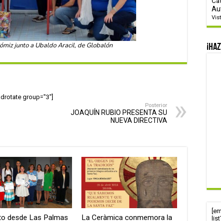
Ca
Au
Vis
miz junto a Ubaldo Aracil, de Globalón
¡Haz
adrotate group="3"]
Posterior
JOAQUÍN RUBIO PRESENTA SU
NUEVA DIRECTIVA
[e
ato desde Las Palmas
La Ceràmica conmemora la
lis