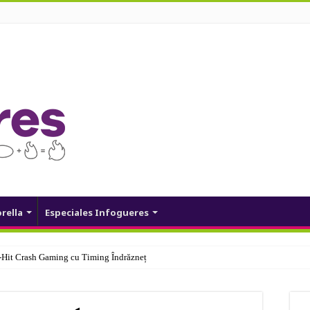
orella
Especiales Infogueres
Hit Crash Gaming cu Timing Îndrăzneț