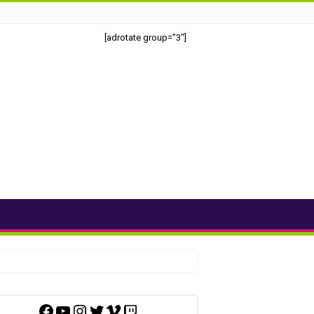
[adrotate group="3"]
Facebook
YouTube
Instagram
Twitter
Vimeo
Twitch