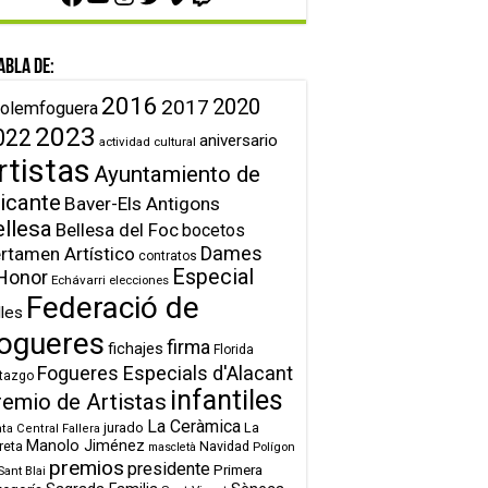
abla de:
2016
2020
2017
olemfoguera
2023
022
aniversario
actividad cultural
rtistas
Ayuntamiento de
icante
Baver-Els Antigons
ellesa
Bellesa del Foc
bocetos
Dames
rtamen Artístico
contratos
Especial
Honor
Echávarri
elecciones
Federació de
lles
ogueres
firma
fichajes
Florida
Fogueres Especials d'Alacant
tazgo
infantiles
remio de Artistas
La Ceràmica
jurado
La
ta Central Fallera
Manolo Jiménez
reta
Navidad
Polígon
mascletà
premios
presidente
Primera
Sant Blai