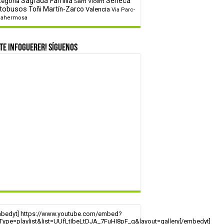
tegoría
Sagrada Familia
Sèneca
Sant Vicent
tobusos
Toñi Martín-Zarco
Valencia
Via Parc-
tahermosa
te infoguerer! Síguenos
mbedyt] https://www.youtube.com/embed?
tType=playlist&list=UUfLtIbeLtDJA_7FuHI8pF_g&layout=gallery[/embedyt]