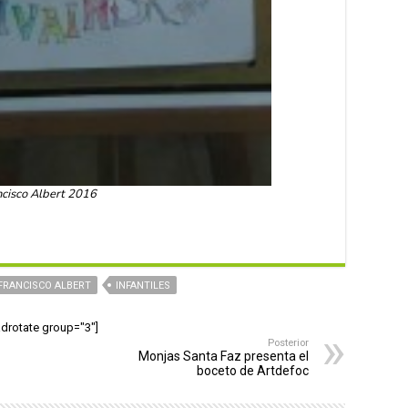
ncisco Albert 2016
FRANCISCO ALBERT
INFANTILES
adrotate group="3"]
Posterior
Monjas Santa Faz presenta el
boceto de Artdefoc