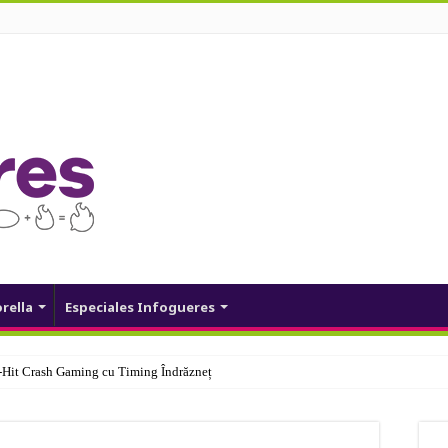
orella
Especiales Infogueres
Hit Crash Gaming cu Timing Îndrăzneț