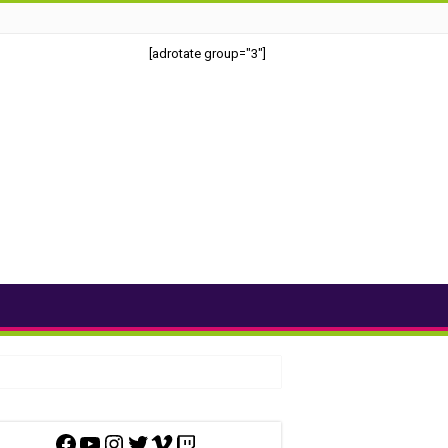
[adrotate group="3"]
Facebook
YouTube
Instagram
Twitter
Vimeo
Twitch