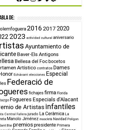
abla de:
2016
2020
2017
olemfoguera
2023
022
aniversario
actividad cultural
rtistas
Ayuntamiento de
icante
Baver-Els Antigons
ellesa
Bellesa del Foc
bocetos
Dames
rtamen Artístico
contratos
Especial
Honor
Echávarri
elecciones
Federació de
lles
ogueres
firma
fichajes
Florida
Fogueres Especials d'Alacant
tazgo
infantiles
remio de Artistas
La Ceràmica
jurado
La
ta Central Fallera
Manolo Jiménez
reta
Navidad
Polígon
mascletà
premios
presidente
Primera
Sant Blai