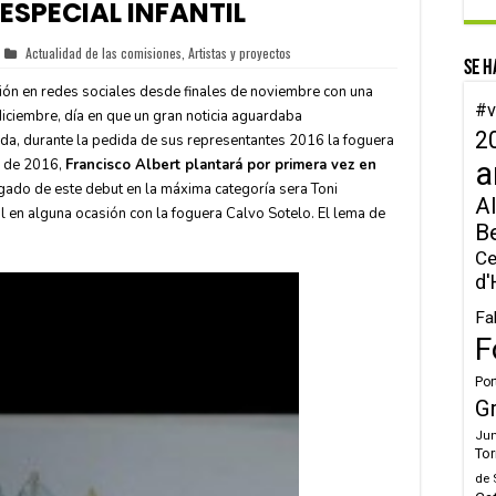
ESPECIAL INFANTIL
Actualidad de las comisiones
,
Artistas y proyectos
Se h
ón en redes sociales desde finales de noviembre con una
#v
diciembre, día en que un gran noticia aguardaba
2
ada, durante la pedida de sus representantes 2016 la foguera
io de 2016,
Francisco Albert plantará por primera vez en
a
argado de este debut en la máxima categoría sera Toni
Al
l en alguna ocasión con la foguera Calvo Sotelo. El lema de
B
Ce
d'
Fa
F
Por
G
Jun
Tor
de 