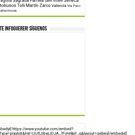
tegoría
Sagrada Familia
Sèneca
Sant Vicent
tobusos
Toñi Martín-Zarco
Valencia
Via Parc-
tahermosa
te infoguerer! Síguenos
mbedyt] https://www.youtube.com/embed?
tType=playlist&list=UUfLtIbeLtDJA_7FuHI8pF_g&layout=gallery[/embedyt]