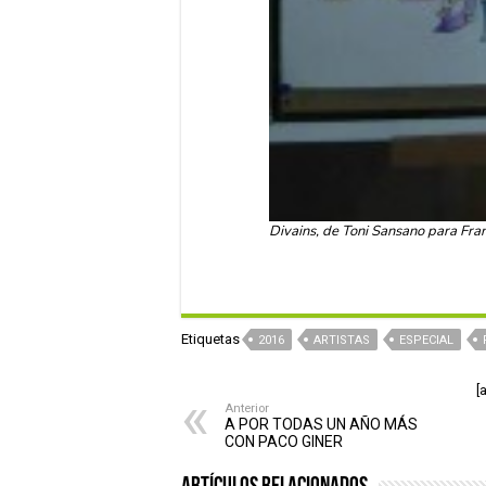
Divains, de Toni Sansano para Fra
Etiquetas
2016
ARTISTAS
ESPECIAL
[
Anterior
A POR TODAS UN AÑO MÁS
CON PACO GINER