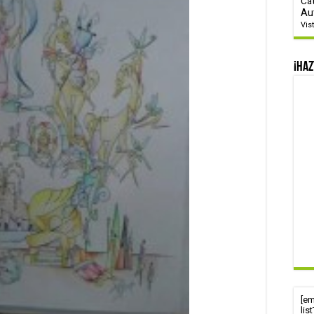
Ca
Au
Vis
¡Haz
[e
lis