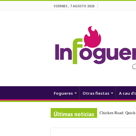
VIERNES , 7 AGOSTO 2026
Fogueres
Otras fiestas
A cau d’
Últimas noticias
Chicken Road: Quick‑
test123123