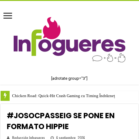
[adrotate group="3"]
Chicken Road: Quick‑Hit Crash Gaming cu Timing Îndrăzneț
#JOSOCPASSEIG SE PONE EN
FORMATO HIPPIE
Redacción Infogueres
6 septiembre, 2016