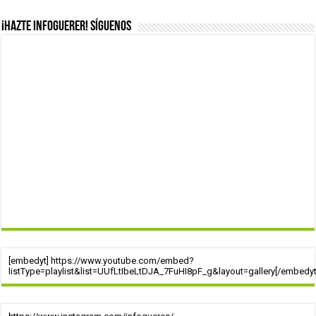
¡Hazte infoguerer! Síguenos
[embedyt] https://www.youtube.com/embed?
listType=playlist&list=UUfLtIbeLtDJA_7FuHI8pF_g&layout=gallery[/embedyt