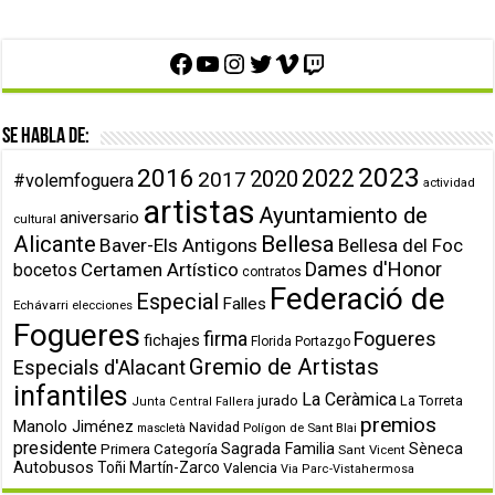
Facebook
YouTube
Instagram
Twitter
Vimeo
Twitch
Se habla de:
2023
2016
2022
2020
2017
#volemfoguera
actividad
artistas
Ayuntamiento de
aniversario
cultural
Alicante
Bellesa
Baver-Els Antigons
Bellesa del Foc
Dames d'Honor
Certamen Artístico
bocetos
contratos
Federació de
Especial
Falles
Echávarri
elecciones
Fogueres
firma
Fogueres
fichajes
Florida Portazgo
Gremio de Artistas
Especials d'Alacant
infantiles
La Ceràmica
jurado
La Torreta
Junta Central Fallera
premios
Manolo Jiménez
Navidad
Polígon de Sant Blai
mascletà
presidente
Primera Categoría
Sagrada Familia
Sèneca
Sant Vicent
Autobusos
Toñi Martín-Zarco
Valencia
Via Parc-Vistahermosa