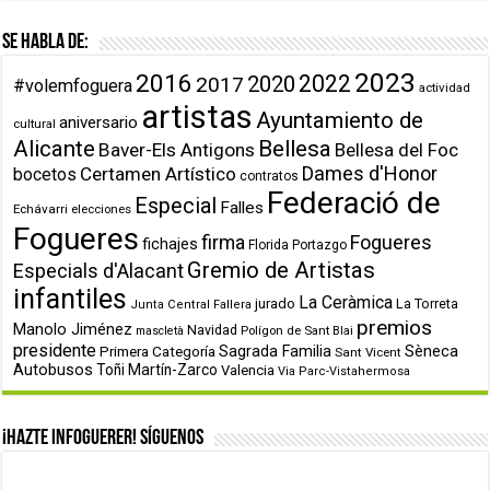
Se habla de:
2023
2016
2022
2020
2017
#volemfoguera
actividad
artistas
Ayuntamiento de
aniversario
cultural
Alicante
Bellesa
Baver-Els Antigons
Bellesa del Foc
Dames d'Honor
Certamen Artístico
bocetos
contratos
Federació de
Especial
Falles
Echávarri
elecciones
Fogueres
firma
Fogueres
fichajes
Florida Portazgo
Gremio de Artistas
Especials d'Alacant
infantiles
La Ceràmica
jurado
La Torreta
Junta Central Fallera
premios
Manolo Jiménez
Navidad
Polígon de Sant Blai
mascletà
presidente
Primera Categoría
Sagrada Familia
Sèneca
Sant Vicent
Autobusos
Toñi Martín-Zarco
Valencia
Via Parc-Vistahermosa
¡Hazte infoguerer! Síguenos