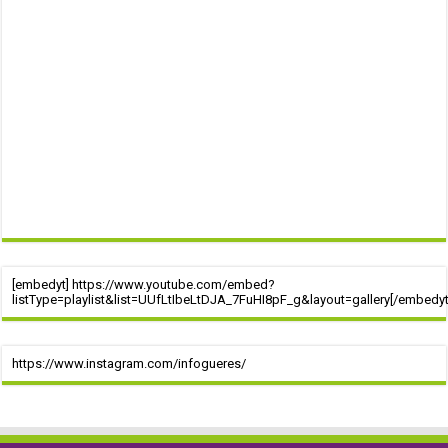
[embedyt] https://www.youtube.com/embed?
listType=playlist&list=UUfLtIbeLtDJA_7FuHI8pF_g&layout=gallery[/embedyt
https://www.instagram.com/infogueres/