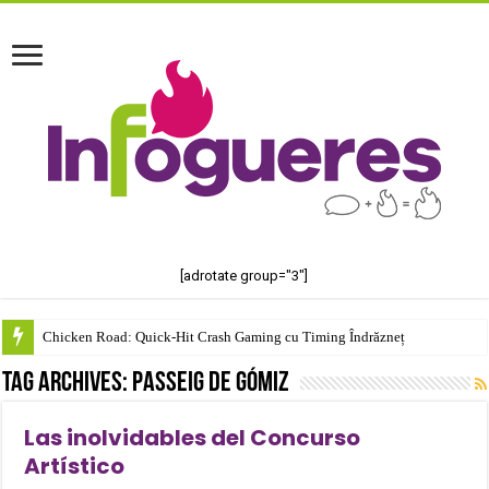
[adrotate group="3"]
Chicken Road: Quick‑Hit Crash Gaming cu Timing Îndrăzneț
Tag Archives:
Passeig de Gómiz
Las inolvidables del Concurso
Artístico