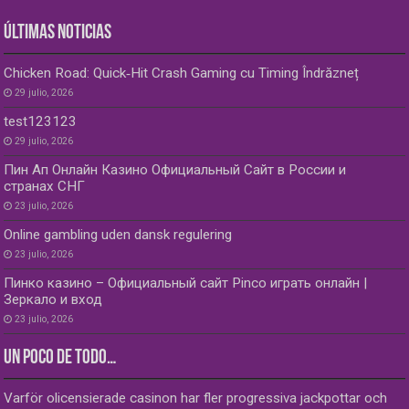
ÚLTIMAS NOTICIAS
Chicken Road: Quick‑Hit Crash Gaming cu Timing Îndrăzneț
29 julio, 2026
test123123
29 julio, 2026
Пин Ап Онлайн Казино Официальный Сайт в России и
странах СНГ
23 julio, 2026
Online gambling uden dansk regulering
23 julio, 2026
Пинко казино – Официальный сайт Pinco играть онлайн |
Зеркало и вход
23 julio, 2026
UN POCO DE TODO…
Varför olicensierade casinon har fler progressiva jackpottar och