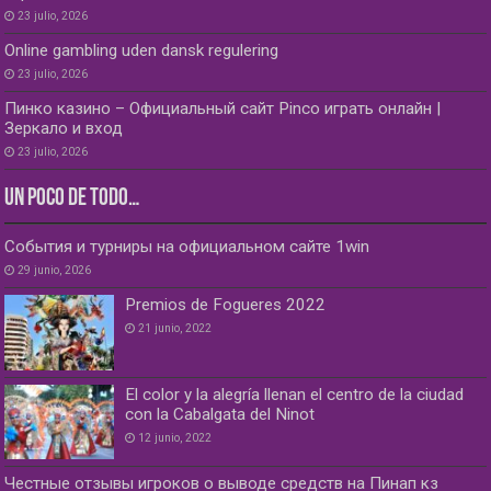
23 julio, 2026
Online gambling uden dansk regulering
23 julio, 2026
Пинко казино – Официальный сайт Pinco играть онлайн |
Зеркало и вход
23 julio, 2026
UN POCO DE TODO…
События и турниры на официальном сайте 1win
29 junio, 2026
Premios de Fogueres 2022
21 junio, 2022
El color y la alegría llenan el centro de la ciudad
con la Cabalgata del Ninot
12 junio, 2022
Честные отзывы игроков о выводе средств на Пинап кз