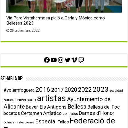
Via Parc Vistahermosa pidió a Carla y Mónica como
Belleses 2023
29 septiembre, 2022
Facebook
YouTube
Instagram
Twitter
Vimeo
Twitch
Se habla de:
2023
2016
2022
2020
2017
#volemfoguera
actividad
artistas
Ayuntamiento de
aniversario
cultural
Alicante
Bellesa
Baver-Els Antigons
Bellesa del Foc
Dames d'Honor
Certamen Artístico
bocetos
contratos
Federació de
Especial
Falles
Echávarri
elecciones