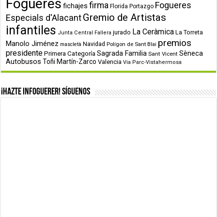
Fogueres
firma
Fogueres
fichajes
Florida Portazgo
Gremio de Artistas
Especials d'Alacant
infantiles
La Ceràmica
jurado
La Torreta
Junta Central Fallera
premios
Manolo Jiménez
Navidad
Polígon de Sant Blai
mascletà
presidente
Primera Categoría
Sagrada Familia
Sèneca
Sant Vicent
Autobusos
Toñi Martín-Zarco
Valencia
Via Parc-Vistahermosa
¡Hazte infoguerer! Síguenos