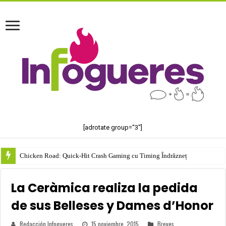
[adrotate group="3"]
Chicken Road: Quick‑Hit Crash Gaming cu Timing Îndrăzneț
La Ceràmica realiza la pedida
de sus Belleses y Dames d’Honor
Redacción Infogueres
15 noviembre, 2015
Breves