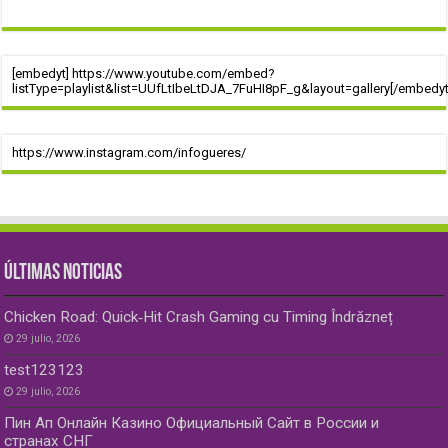
[embedyt] https://www.youtube.com/embed?
listType=playlist&list=UUfLtIbeLtDJA_7FuHI8pF_g&layout=gallery[/embedyt
https://www.instagram.com/infogueres/
ÚLTIMAS NOTICIAS
Chicken Road: Quick‑Hit Crash Gaming cu Timing Îndrăzneț
29 julio, 2026
test123123
29 julio, 2026
Пин Ап Онлайн Казино Официальный Сайт в России и
странах СНГ