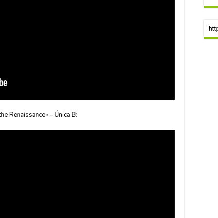
htt
the Renaissance» – Única B: