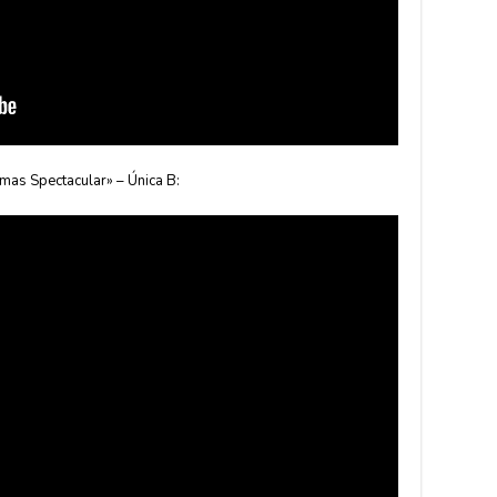
tmas Spectacular» – Única B: