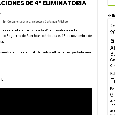
CIONES DE 4ª ELIMINATORIA
A
Se h
Certamen Artístico
,
Videoteca Certamen Artístico
#v
nes que intervinieron en la 4ª eliminatoria de la
2
stico Fogueres de Sant Joan, celebrada el 15 de noviembre de
a
ial.
Al
 nuestra
encuesta cuál de todos ellos te ha gustado más
B
Ce
d'
Fa
F
 B:
Por
G
Jun
Tor
de 