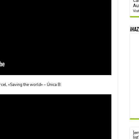
Ca
Au
Vis
¡Haz
l, «Saving the world» – Única B:
[e
lis