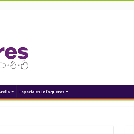
orella
Especiales Infogueres