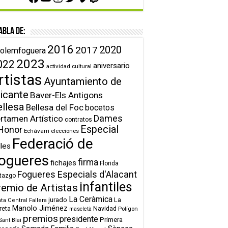
abla de:
2016
2020
2017
olemfoguera
2023
022
aniversario
actividad cultural
rtistas
Ayuntamiento de
icante
Baver-Els Antigons
ellesa
Bellesa del Foc
bocetos
Dames
rtamen Artístico
contratos
Especial
Honor
Echávarri
elecciones
Federació de
lles
ogueres
firma
fichajes
Florida
Fogueres Especials d'Alacant
tazgo
infantiles
remio de Artistas
La Ceràmica
jurado
La
ta Central Fallera
Manolo Jiménez
reta
Navidad
Polígon
mascletà
premios
presidente
Primera
Sant Blai