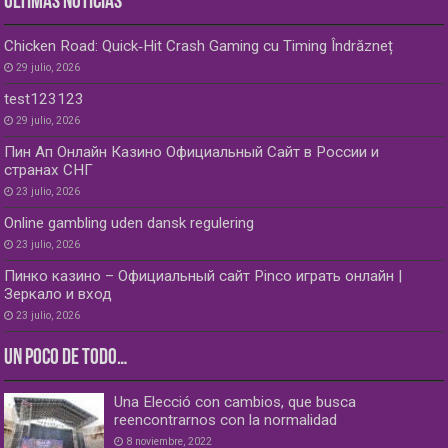
ÚLTIMAS NOTICIAS
Chicken Road: Quick‑Hit Crash Gaming cu Timing Îndrăzneț
29 julio, 2026
test123123
29 julio, 2026
Пин Ап Онлайн Казино Официальный Сайт в России и
странах СНГ
23 julio, 2026
Online gambling uden dansk regulering
23 julio, 2026
Пинко казино – Официальный сайт Pinco играть онлайн |
Зеркало и вход
23 julio, 2026
UN POCO DE TODO…
Una Elecció con cambios, que busca
reencontrarnos con la normalidad
8 noviembre, 2022