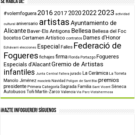
Se habla de:
2023
2016
2022
2020
2017
#volemfoguera
actividad
artistas
Ayuntamiento de
aniversario
cultural
Alicante
Bellesa
Baver-Els Antigons
Bellesa del Foc
Dames d'Honor
Certamen Artístico
bocetos
contratos
Federació de
Especial
Falles
Echávarri
elecciones
Fogueres
firma
Fogueres
fichajes
Florida Portazgo
Gremio de Artistas
Especials d'Alacant
infantiles
La Ceràmica
jurado
La Torreta
Junta Central Fallera
premios
Manolo Jiménez
Navidad
Polígon de Sant Blai
mascletà
presidente
Primera Categoría
Sagrada Familia
Sèneca
Sant Vicent
Autobusos
Toñi Martín-Zarco
Valencia
Via Parc-Vistahermosa
¡Hazte infoguerer! Síguenos