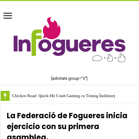
[adrotate group="3"]
Chicken Road: Quick‑Hit Crash Gaming cu Timing Îndrăzneț
La Federació de Fogueres inicia
ejercicio con su primera
asamblea.