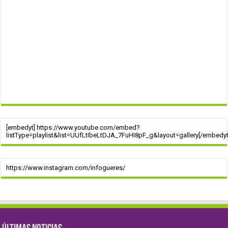
[embedyt] https://www.youtube.com/embed?
listType=playlist&list=UUfLtIbeLtDJA_7FuHI8pF_g&layout=gallery[/embedyt
https://www.instagram.com/infogueres/