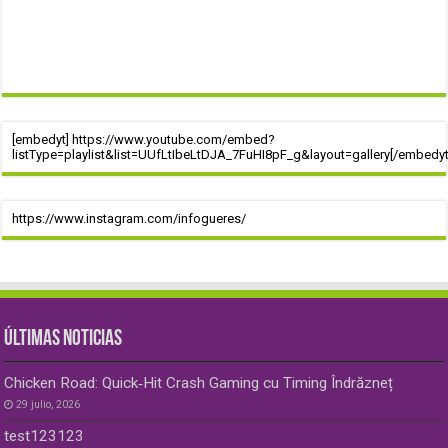
[embedyt] https://www.youtube.com/embed?
listType=playlist&list=UUfLtIbeLtDJA_7FuHI8pF_g&layout=gallery[/embedyt
https://www.instagram.com/infogueres/
ÚLTIMAS NOTICIAS
Chicken Road: Quick‑Hit Crash Gaming cu Timing Îndrăzneț
29 julio, 2026
test123123