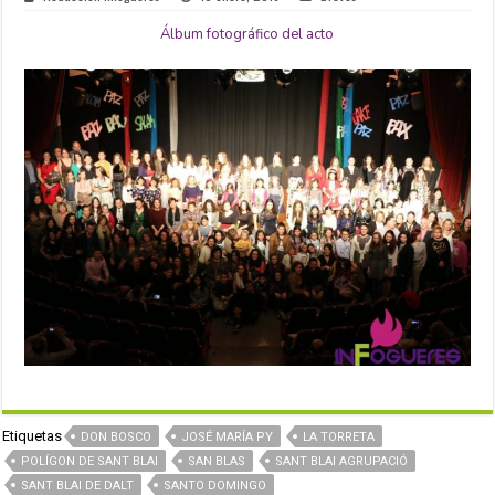
Álbum fotográfico del acto
Etiquetas
DON BOSCO
JOSÉ MARÍA PY
LA TORRETA
POLÍGON DE SANT BLAI
SAN BLAS
SANT BLAI AGRUPACIÓ
SANT BLAI DE DALT
SANTO DOMINGO