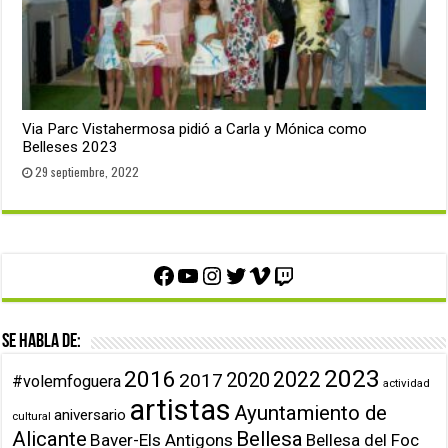
Via Parc Vistahermosa pidió a Carla y Mónica como
Belleses 2023
29 septiembre, 2022
Facebook
YouTube
Instagram
Twitter
Vimeo
Twitch
Se habla de:
2023
2016
2022
2020
2017
#volemfoguera
actividad
artistas
Ayuntamiento de
aniversario
cultural
Alicante
Bellesa
Baver-Els Antigons
Bellesa del Foc