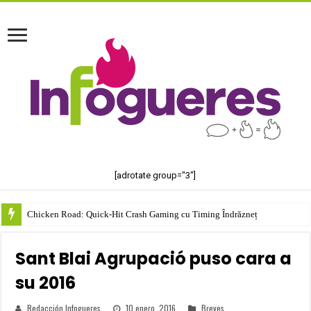
[adrotate group="3"]
Chicken Road: Quick‑Hit Crash Gaming cu Timing Îndrăzneț
Sant Blai Agrupació puso cara a
su 2016
Redacción Infogueres
10 enero, 2016
Breves