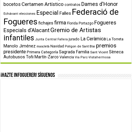
Dames d'Honor
Certamen Artístico
bocetos
contratos
Federació de
Especial
Falles
Echávarri
elecciones
Fogueres
firma
Fogueres
fichajes
Florida Portazgo
Gremio de Artistas
Especials d'Alacant
infantiles
La Ceràmica
jurado
La Torreta
Junta Central Fallera
premios
Manolo Jiménez
Navidad
Polígon de Sant Blai
mascletà
presidente
Primera Categoría
Sagrada Familia
Sèneca
Sant Vicent
Autobusos
Toñi Martín-Zarco
Valencia
Via Parc-Vistahermosa
¡Hazte infoguerer! Síguenos