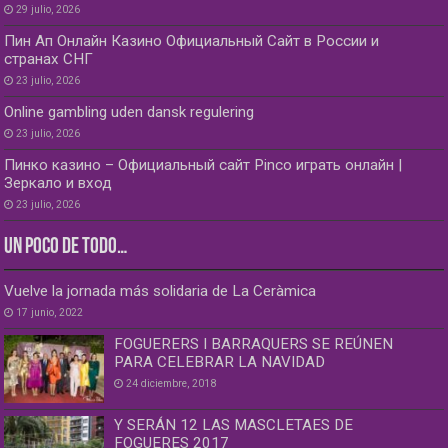
29 julio, 2026
Пин Ап Онлайн Казино Официальный Сайт в России и
странах СНГ
23 julio, 2026
Online gambling uden dansk regulering
23 julio, 2026
Пинко казино – Официальный сайт Pinco играть онлайн |
Зеркало и вход
23 julio, 2026
UN POCO DE TODO…
Vuelve la jornada más solidaria de La Ceràmica
17 junio, 2022
FOGUERERS I BARRAQUERS SE REÚNEN
PARA CELEBRAR LA NAVIDAD
24 diciembre, 2018
Y SERÁN 12 LAS MASCLETAES DE
FOGUERES 2017