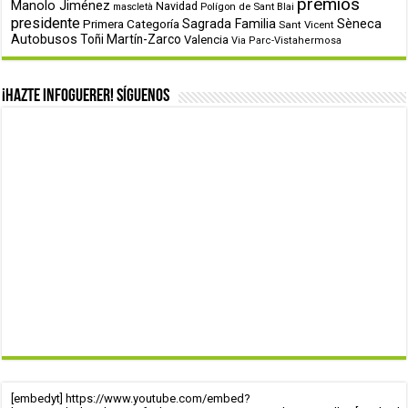
premios
Manolo Jiménez
Navidad
Polígon de Sant Blai
mascletà
presidente
Primera Categoría
Sagrada Familia
Sèneca
Sant Vicent
Autobusos
Toñi Martín-Zarco
Valencia
Via Parc-Vistahermosa
¡Hazte infoguerer! Síguenos
[embedyt] https://www.youtube.com/embed?