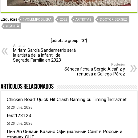
Etiquetas
#VOLEMFOGUERA
2022
ARTISTAS
DOCTOR BERGEZ
PLANTÀ
[adrotate group="3"]
Anterior
Miriam García Sandemetrio será
la artista de la infantil de
Sagrada Familia en 2023
Posterior
Séneca ficha a Sergio Alcañiz y
renueva a Gallego-Pérez
Artículos relacionados
Chicken Road: Quick‑Hit Crash Gaming cu Timing Îndrăzneț
29 julio, 2026
test123123
29 julio, 2026
Пин Ап Онлайн Казино Официальный Сайт в России и
странах СНГ