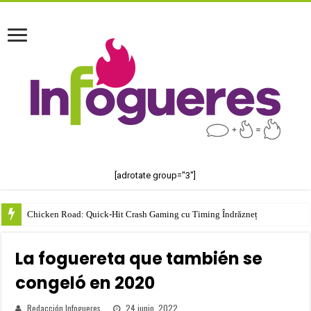
[adrotate group="3"]
Chicken Road: Quick‑Hit Crash Gaming cu Timing Îndrăzneț
La foguereta que también se
congeló en 2020
Redacción Infogueres
24 junio, 2022