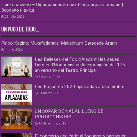
Пинко казино – Официальный сайт Pinco играть онлайн |
Зеркало и вход
23 julio, 2026
UN POCO DE TODO…
Pinco Kazino: Mükafatlarınızı Maksimum Dərəcədə Artırın
1 julio, 2026
Les Belleses del Foc d’Alacant i les seues
Dames d’Honor visitan la exposición del 175
aniversario del Teatro Principal
8 febrero, 2022
Les Fogueres 2020 aplazadas a septiembre
31 marzo, 2020
UN SOPAR DE NADAL LLENO DE
PROTAGONISTAS
13 diciembre, 2015
El concierto dedicado al foguerer y barraquer