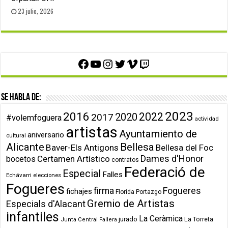
23 julio, 2026
Facebook
YouTube
Instagram
Twitter
Vimeo
Twitch
Se habla de:
2023
2016
2022
2020
2017
#volemfoguera
actividad
artistas
Ayuntamiento de
aniversario
cultural
Alicante
Bellesa
Baver-Els Antigons
Bellesa del Foc
Dames d'Honor
Certamen Artístico
bocetos
contratos
Federació de
Especial
Falles
Echávarri
elecciones
Fogueres
firma
Fogueres
fichajes
Florida Portazgo
Gremio de Artistas
Especials d'Alacant
infantiles
La Ceràmica
jurado
La Torreta
Junta Central Fallera