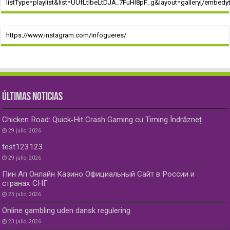
listType=playlist&list=UUfLtIbeLtDJA_7FuHI8pF_g&layout=gallery[/embedyt
https://www.instagram.com/infogueres/
ÚLTIMAS NOTICIAS
Chicken Road: Quick‑Hit Crash Gaming cu Timing Îndrăzneț
29 julio, 2026
test123123
29 julio, 2026
Пин Ап Онлайн Казино Официальный Сайт в России и
странах СНГ
23 julio, 2026
Online gambling uden dansk regulering
23 julio, 2026