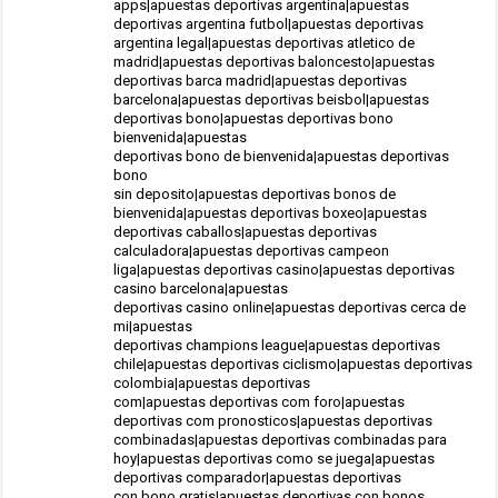
apps|apuestas deportivas argentina|apuestas
deportivas argentina futbol|apuestas deportivas
argentina legal|apuestas deportivas atletico de
madrid|apuestas deportivas baloncesto|apuestas
deportivas barca madrid|apuestas deportivas
barcelona|apuestas deportivas beisbol|apuestas
deportivas bono|apuestas deportivas bono
bienvenida|apuestas
deportivas bono de bienvenida|apuestas deportivas
bono
sin deposito|apuestas deportivas bonos de
bienvenida|apuestas deportivas boxeo|apuestas
deportivas caballos|apuestas deportivas
calculadora|apuestas deportivas campeon
liga|apuestas deportivas casino|apuestas deportivas
casino barcelona|apuestas
deportivas casino online|apuestas deportivas cerca de
mi|apuestas
deportivas champions league|apuestas deportivas
chile|apuestas deportivas ciclismo|apuestas deportivas
colombia|apuestas deportivas
com|apuestas deportivas com foro|apuestas
deportivas com pronosticos|apuestas deportivas
combinadas|apuestas deportivas combinadas para
hoy|apuestas deportivas como se juega|apuestas
deportivas comparador|apuestas deportivas
con bono gratis|apuestas deportivas con bonos