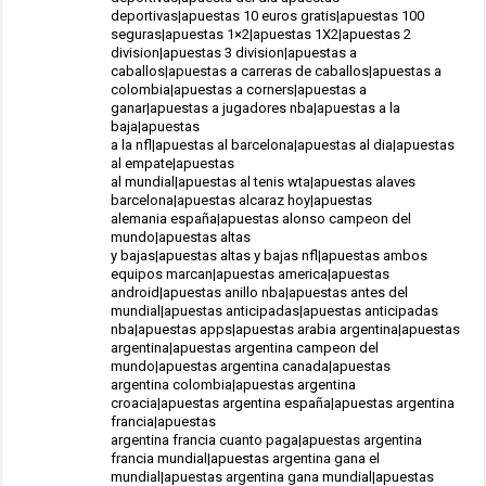
deportivas|apuestas 10 euros gratis|apuestas 100
seguras|apuestas 1×2|apuestas 1X2|apuestas 2
division|apuestas 3 division|apuestas a
caballos|apuestas a carreras de caballos|apuestas a
colombia|apuestas a corners|apuestas a
ganar|apuestas a jugadores nba|apuestas a la
baja|apuestas
a la nfl|apuestas al barcelona|apuestas al dia|apuestas
al empate|apuestas
al mundial|apuestas al tenis wta|apuestas alaves
barcelona|apuestas alcaraz hoy|apuestas
alemania españa|apuestas alonso campeon del
mundo|apuestas altas
y bajas|apuestas altas y bajas nfl|apuestas ambos
equipos marcan|apuestas america|apuestas
android|apuestas anillo nba|apuestas antes del
mundial|apuestas anticipadas|apuestas anticipadas
nba|apuestas apps|apuestas arabia argentina|apuestas
argentina|apuestas argentina campeon del
mundo|apuestas argentina canada|apuestas
argentina colombia|apuestas argentina
croacia|apuestas argentina españa|apuestas argentina
francia|apuestas
argentina francia cuanto paga|apuestas argentina
francia mundial|apuestas argentina gana el
mundial|apuestas argentina gana mundial|apuestas