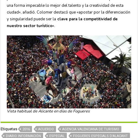
una forma impecable lo mejor del talento y la creatividad de esta
ciudad», añadió. Colomer destacó que «apostar por la diferenciación
y singularidad puede ser la
clave para la competitividad de
nuestro sector turístico
».
Vista habitual de Alicante en días de Fogueres
Etiquetas
2016
ACUERDO
AGENCIA VALENCIANA DE TURISMO
DIARIO INFORMACIÓN
ESPECIAL
FOGUERES ESPECIALS D'ALACANT