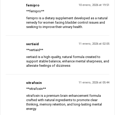
femipro
10 enero, 2026 at 19:51
**femipro**
femipro is a dietary supplement developed as a natural
remedy for women facing bladder control issues and
seeking to improve their urinary health.
vertiaid
11 enero, 2026 at 02:05
**vertiaid**
vertiaid is a high-quality, natural formula created to
support stable balance, enhance mental sharpness, and
alleviate feelings of dizziness
vitrafoxin
11 enero, 2026 at 05:44
**vitrafoxin**
vitrafoxin is a premium brain enhancement formula
crafted with natural ingredients to promote clear
thinking, memory retention, and long-lasting mental
energy.