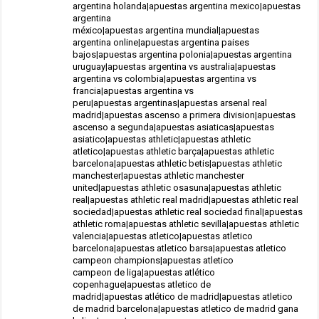
argentina holanda|apuestas argentina mexico|apuestas
argentina
méxico|apuestas argentina mundial|apuestas
argentina online|apuestas argentina paises
bajos|apuestas argentina polonia|apuestas argentina
uruguay|apuestas argentina vs australia|apuestas
argentina vs colombia|apuestas argentina vs
francia|apuestas argentina vs
peru|apuestas argentinas|apuestas arsenal real
madrid|apuestas ascenso a primera division|apuestas
ascenso a segunda|apuestas asiaticas|apuestas
asiatico|apuestas athletic|apuestas athletic
atletico|apuestas athletic barça|apuestas athletic
barcelona|apuestas athletic betis|apuestas athletic
manchester|apuestas athletic manchester
united|apuestas athletic osasuna|apuestas athletic
real|apuestas athletic real madrid|apuestas athletic real
sociedad|apuestas athletic real sociedad final|apuestas
athletic roma|apuestas athletic sevilla|apuestas athletic
valencia|apuestas atletico|apuestas atletico
barcelona|apuestas atletico barsa|apuestas atletico
campeon champions|apuestas atletico
campeon de liga|apuestas atlético
copenhague|apuestas atletico de
madrid|apuestas atlético de madrid|apuestas atletico
de madrid barcelona|apuestas atletico de madrid gana