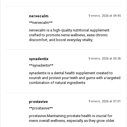
nervecalm
9 enero, 2026 at 04:45
**nervecalm**
nervecalm is a high-quality nutritional supplement
crafted to promote nerve wellness, ease chronic
discomfort, and boost everyday vitality.
synadentix
9 enero, 2026 at 05:36
**synadentix**
synadentix is a dental health supplement created to
nourish and protect your teeth and gums with a targeted
combination of natural ingredients
prostavive
9 enero, 2026 at 07:01
**prostavive**
prostavive Maintaining prostate health is crucial for
mens overall wellness, especially as they grow older.