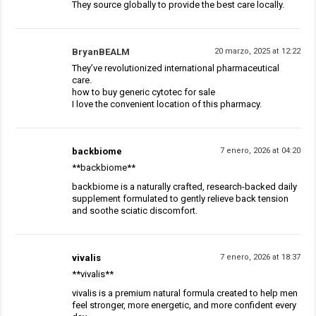
They source globally to provide the best care locally.
BryanBEALM
20 marzo, 2025 at 12:22
They’ve revolutionized international pharmaceutical
care.
how to buy generic cytotec for sale
I love the convenient location of this pharmacy.
backbiome
7 enero, 2026 at 04:20
**backbiome**
backbiome is a naturally crafted, research-backed daily
supplement formulated to gently relieve back tension
and soothe sciatic discomfort.
vivalis
7 enero, 2026 at 18:37
**vivalis**
vivalis is a premium natural formula created to help men
feel stronger, more energetic, and more confident every