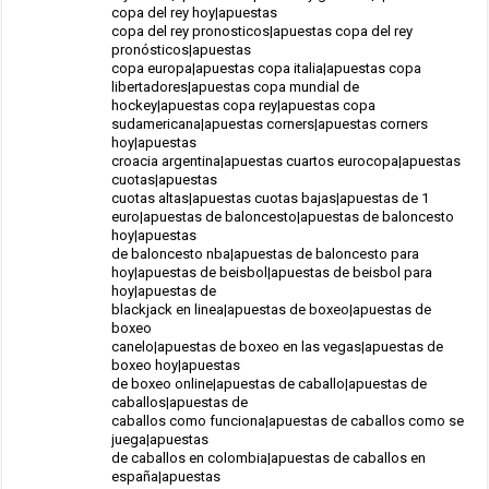
copa del rey hoy|apuestas
copa del rey pronosticos|apuestas copa del rey
pronósticos|apuestas
copa europa|apuestas copa italia|apuestas copa
libertadores|apuestas copa mundial de
hockey|apuestas copa rey|apuestas copa
sudamericana|apuestas corners|apuestas corners
hoy|apuestas
croacia argentina|apuestas cuartos eurocopa|apuestas
cuotas|apuestas
cuotas altas|apuestas cuotas bajas|apuestas de 1
euro|apuestas de baloncesto|apuestas de baloncesto
hoy|apuestas
de baloncesto nba|apuestas de baloncesto para
hoy|apuestas de beisbol|apuestas de beisbol para
hoy|apuestas de
blackjack en linea|apuestas de boxeo|apuestas de
boxeo
canelo|apuestas de boxeo en las vegas|apuestas de
boxeo hoy|apuestas
de boxeo online|apuestas de caballo|apuestas de
caballos|apuestas de
caballos como funciona|apuestas de caballos como se
juega|apuestas
de caballos en colombia|apuestas de caballos en
españa|apuestas