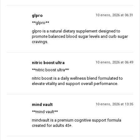
glpro
10 enero, 2026 at 06:31
**glpro**
glpro is a natural dietary supplement designed to
promote balanced blood sugar levels and curb sugar
cravings.
nitric boost ultra
10 enero, 2026 at 06:49
**nitric boost ultra**
nitric boost is a daily wellness blend formulated to
elevate vitality and support overall performance.
mind vault
10 enero, 2026 at 13:35
**mind vault**
mindvault is a premium cognitive support formula
created for adults 45+.