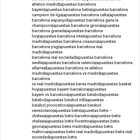
atletico madrid|apuestas barcelona
bayern|apuestas barcelona betis|apuestas barcelona
campeon de liga|apuestas barcelona celta|apuestas
barcelona espanyol|apuestas barcelona gana la
champions|apuestas barcelona girona|apuestas
barcelona granada|apuestas barcelona
hoy|apuestas barcelona inter|apuestas barcelona
madrid|apuestas barcelona osasuna|apuestas
barcelona psg|apuestas barcelona real
madrid|apuestas
barcelona real sociedad|apuestas barcelona
sevilla|apuestas barcelona valencia|apuestas barcelona
villarreal|
apuestas barcelona vs atletico
madrid
|apuestas barcelona vs madrid|apuestas
barcelona
vs real madrid|apuestas barsa madrid|apuestas basket
hoy|apuestas bayern barcelona|apuestas
bayern vs barcelona|apuestas beisbol|apuestas
béisbol|apuestas beisbol mlb|apuestas
beisbol pronosticos|apuestas beisbol
venezolano|apuestas betis|apuestas betis –
chelsea|apuestas betis barcelona|apuestas betis
chelsea|apuestas betis fiorentina|apuestas betis
girona|apuestas betis madrid|apuestas betis
mallorca|apuestas betis real madrid|apuestas betis real
sociedad|apuestas betis