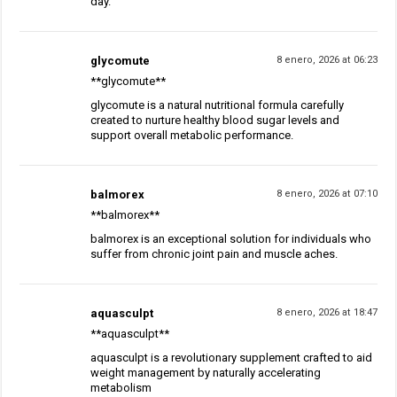
day.
glycomute
8 enero, 2026 at 06:23
**glycomute**
glycomute is a natural nutritional formula carefully
created to nurture healthy blood sugar levels and
support overall metabolic performance.
balmorex
8 enero, 2026 at 07:10
**balmorex**
balmorex is an exceptional solution for individuals who
suffer from chronic joint pain and muscle aches.
aquasculpt
8 enero, 2026 at 18:47
**aquasculpt**
aquasculpt is a revolutionary supplement crafted to aid
weight management by naturally accelerating
metabolism