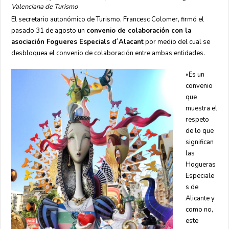
Valenciana de Turismo
El secretario autonómico de Turismo, Francesc Colomer, firmó el
pasado 31 de agosto un
convenio de colaboración con la
asociación Fogueres Especials d´Alacant
por medio del cual se
desbloquea el convenio de colaboración entre ambas entidades.
«Es un
convenio
que
muestra el
respeto
de lo que
significan
las
Hogueras
Especiale
s de
Alicante y
como no,
este