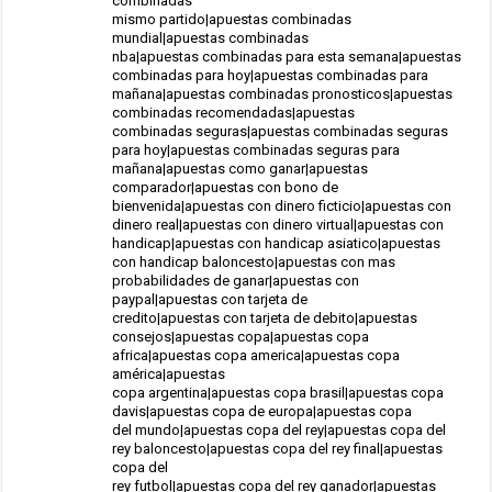
combinadas
mismo partido|apuestas combinadas
mundial|apuestas combinadas
nba|apuestas combinadas para esta semana|apuestas
combinadas para hoy|apuestas combinadas para
mañana|apuestas combinadas pronosticos|apuestas
combinadas recomendadas|apuestas
combinadas seguras|apuestas combinadas seguras
para hoy|apuestas combinadas seguras para
mañana|apuestas como ganar|apuestas
comparador|apuestas con bono de
bienvenida|apuestas con dinero ficticio|apuestas con
dinero real|apuestas con dinero virtual|apuestas con
handicap|apuestas con handicap asiatico|apuestas
con handicap baloncesto|apuestas con mas
probabilidades de ganar|apuestas con
paypal|apuestas con tarjeta de
credito|apuestas con tarjeta de debito|apuestas
consejos|apuestas copa|apuestas copa
africa|apuestas copa america|apuestas copa
américa|apuestas
copa argentina|apuestas copa brasil|apuestas copa
davis|apuestas copa de europa|apuestas copa
del mundo|apuestas copa del rey|apuestas copa del
rey baloncesto|apuestas copa del rey final|apuestas
copa del
rey futbol|apuestas copa del rey ganador|apuestas