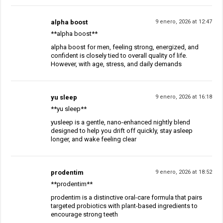
alpha boost
9 enero, 2026 at 12:47
**alpha boost**
alpha boost for men, feeling strong, energized, and
confident is closely tied to overall quality of life.
However, with age, stress, and daily demands
yu sleep
9 enero, 2026 at 16:18
**yu sleep**
yusleep is a gentle, nano-enhanced nightly blend
designed to help you drift off quickly, stay asleep
longer, and wake feeling clear
prodentim
9 enero, 2026 at 18:52
**prodentim**
prodentim is a distinctive oral-care formula that pairs
targeted probiotics with plant-based ingredients to
encourage strong teeth