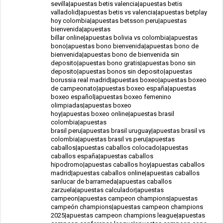
sevilla|apuestas betis valencia|apuestas betis
valladolid|apuestas betis vs valencia|apuestas betplay
hoy colombia|apuestas betsson peru|apuestas
bienvenida|apuestas
billar online|apuestas bolivia vs colombia|apuestas
bono|apuestas bono bienvenida|apuestas bono de
bienvenida|apuestas bono de bienvenida sin
deposito|apuestas bono gratis|apuestas bono sin
deposito|apuestas bonos sin deposito|apuestas
borussia real madrid|apuestas boxeo|apuestas boxeo
de campeonato|apuestas boxeo españa|apuestas
boxeo español|apuestas boxeo femenino
olimpiadas|apuestas boxeo
hoy|apuestas boxeo online|apuestas brasil
colombia|apuestas
brasil peru|apuestas brasil uruguay|apuestas brasil vs
colombia|apuestas brasil vs peru|apuestas
caballos|apuestas caballos colocado|apuestas
caballos españa|apuestas caballos
hipodromo|apuestas caballos hoy|apuestas caballos
madrid|apuestas caballos online|apuestas caballos
sanlucar de barrameda|apuestas caballos
zarzuela|apuestas calculador|apuestas
campeon|apuestas campeon champions|apuestas
campeón champions|apuestas campeon champions
2025|apuestas campeon champions league|apuestas