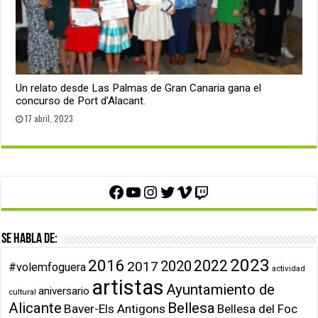
Un relato desde Las Palmas de Gran Canaria gana el
concurso de Port d’Alacant.
17 abril, 2023
Facebook
YouTube
Instagram
Twitter
Vimeo
Twitch
Se habla de:
2023
2016
2022
2020
2017
#volemfoguera
actividad
artistas
Ayuntamiento de
aniversario
cultural
Alicante
Bellesa
Baver-Els Antigons
Bellesa del Foc