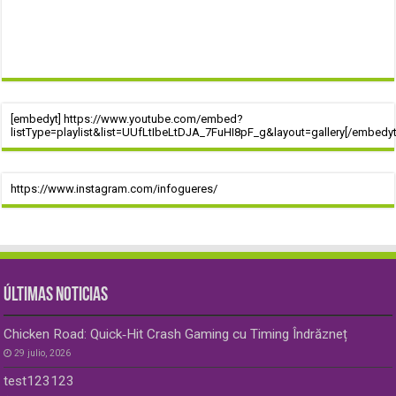
[embedyt] https://www.youtube.com/embed?
listType=playlist&list=UUfLtIbeLtDJA_7FuHI8pF_g&layout=gallery[/embedyt
https://www.instagram.com/infogueres/
ÚLTIMAS NOTICIAS
Chicken Road: Quick‑Hit Crash Gaming cu Timing Îndrăzneț
29 julio, 2026
test123123