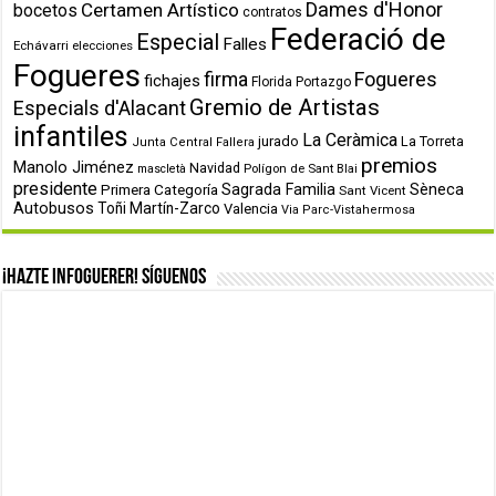
Dames d'Honor
Certamen Artístico
bocetos
contratos
Federació de
Especial
Falles
Echávarri
elecciones
Fogueres
firma
Fogueres
fichajes
Florida Portazgo
Gremio de Artistas
Especials d'Alacant
infantiles
La Ceràmica
jurado
La Torreta
Junta Central Fallera
premios
Manolo Jiménez
Navidad
Polígon de Sant Blai
mascletà
presidente
Primera Categoría
Sagrada Familia
Sèneca
Sant Vicent
Autobusos
Toñi Martín-Zarco
Valencia
Via Parc-Vistahermosa
¡Hazte infoguerer! Síguenos