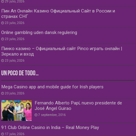
29 julio, 2026
Пин Ап Онлайн Казино Официальный Сайт в России и
странах СНГ
23 julio, 2026
Online gambling uden dansk regulering
23 julio, 2026
Пинко казино – Официальный сайт Pinco играть онлайн |
Зеркало и вход
23 julio, 2026
UN POCO DE TODO…
Mega Casino app and mobile guide for Irish players
20 julio, 2026
Fernando Alberto Papí, nuevo presidente de
José Ángel Guirao
7 septiembre, 2016
91 Club Online Casino in India – Real Money Play
17 julio, 2026