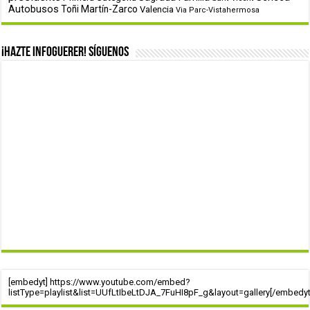
Autobusos
Toñi Martín-Zarco
Valencia
Via Parc-Vistahermosa
¡Hazte infoguerer! Síguenos
[embedyt] https://www.youtube.com/embed?
listType=playlist&list=UUfLtIbeLtDJA_7FuHI8pF_g&layout=gallery[/embedyt