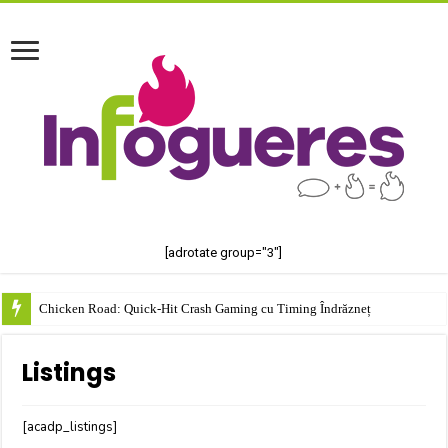
[adrotate group="3"]
Chicken Road: Quick‑Hit Crash Gaming cu Timing Îndrăzneț
Listings
[acadp_listings]