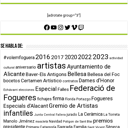
[adrotate group="3"]
Facebook
YouTube
Instagram
Twitter
Vimeo
Twitch
Se habla de:
2023
2016
2022
2020
2017
#volemfoguera
actividad
artistas
Ayuntamiento de
aniversario
cultural
Alicante
Bellesa
Baver-Els Antigons
Bellesa del Foc
Dames d'Honor
Certamen Artístico
bocetos
contratos
Federació de
Especial
Falles
Echávarri
elecciones
Fogueres
firma
Fogueres
fichajes
Florida Portazgo
Gremio de Artistas
Especials d'Alacant
infantiles
La Ceràmica
jurado
La Torreta
Junta Central Fallera
premios
Manolo Jiménez
Navidad
Polígon de Sant Blai
mascletà
presidente
Primera Categoría
Sagrada Familia
Sèneca
Sant Vicent