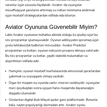
verənlər üçün xüsusilə faydalıdır. Aviator-da oyunçular
müvəffəqiyyət şanslarını artırmaq və riskləri minimuma endirmək
üçün müxtəlif strategiyalardan istifadə edə bilərlər.
Aviator Oyununa Güvenebilir Miyim?
Lakin Aviator oyununun mühafizə altında olduğu ilə işlədiyi üçün bu
növ proqramlar işləməyəcəkdir. Oyunun adilliyyətini qorumaq üçün
çoxlu təhlükəsizlik tədbirləri mövcuddur. Aviator Predictor
proqramları və botları, oyunun nəticəsini proqnoz etməyə cəhd edir.
Bu növ proqramlar və botlar, çeşitli statistik məlumatları və
alqoritmləri istifadə edir.
Həmçinin, oyunun müxtəlif mərhələlərində emosional qərarlardan
çəkinmək və soyuqqanlı olmaq vacibdir.
Digər bir məqam isə oyunda canlı» «mərcin vacibliyidir; oyunçular
mərc qoyduqdan sonra uçuşun hansı məqamda dayanacağını
diqqətlə izləməlidir.
Göstərilən digital klub kifayət qədər gənc platformadır. Bununla
belə, saytın populyarlığı durmadan artır. Aviator oyunu