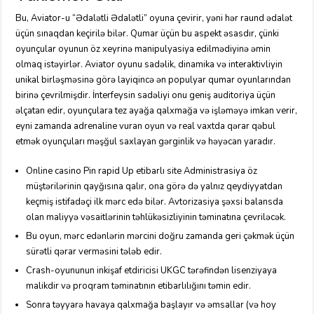
Bu, Aviator-u “Ədalətli Ədalətli” oyuna çevirir, yəni hər raund ədalət
üçün sınaqdan keçirilə bilər. Qumar üçün bu aspekt əsasdır, çünki
oyunçular oyunun öz xeyrinə manipulyasiya edilmədiyinə əmin
olmaq istəyirlər. Aviator oyunu sadəlik, dinamika və interaktivliyin
unikal birləşməsinə görə layiqincə ən populyar qumar oyunlarından
birinə çevrilmişdir. İnterfeysin sadəliyi onu geniş auditoriya üçün
əlçatan edir, oyunçulara tez ayağa qalxmağa və işləməyə imkan verir,
eyni zamanda adrenaline vuran oyun və real vaxtda qərar qəbul
etmək oyunçuları məşğul saxlayan gərginlik və həyəcan yaradır.
Online casino Pin rapid Up etibarlı site Administrasiya öz
müştərilərinin qayğısına qalır, ona görə də yalnız qeydiyyatdan
keçmiş istifadəçi ilk mərc edə bilər. Avtorizasiya şəxsi balansda
olan maliyyə vəsaitlərinin təhlükəsizliyinin təminatına çevriləcək.
Bu oyun, mərc edənlərin mərcini doğru zamanda geri çəkmək üçün
sürətli qərar verməsini tələb edir.
Crash-oyununun inkişaf etdiricisi UKGC tərəfindən lisenziyaya
malikdir və proqram təminatının etibarlılığını təmin edir.
Sonra təyyarə havaya qalxmağa başlayır və əmsallar (və hoy