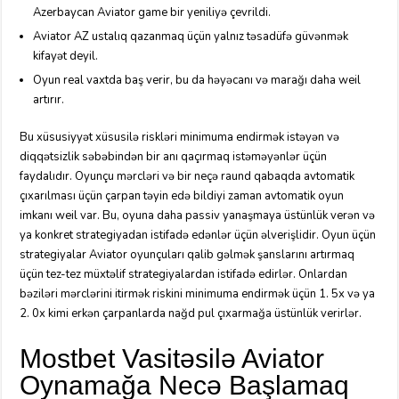
Azerbaycan Aviator game bir yeniliyə çevrildi.
Aviator AZ ustalıq qazanmaq üçün yalnız təsadüfə güvənmək
kifayət deyil.
Oyun real vaxtda baş verir, bu da həyəcanı və marağı daha weil
artırır.
Bu xüsusiyyət xüsusilə riskləri minimuma endirmək istəyən və
diqqətsizlik səbəbindən bir anı qaçırmaq istəməyənlər üçün
faydalıdır. Oyunçu mərcləri və bir neçə raund qabaqda avtomatik
çıxarılması üçün çarpan təyin edə bildiyi zaman avtomatik oyun
imkanı weil var. Bu, oyuna daha passiv yanaşmaya üstünlük verən və
ya konkret strategiyadan istifadə edənlər üçün əlverişlidir. Oyun üçün
strategiyalar Aviator oyunçuları qalib gəlmək şanslarını artırmaq
üçün tez-tez müxtəlif strategiyalardan istifadə edirlər. Onlardan
bəziləri mərclərini itirmək riskini minimuma endirmək üçün 1. 5x və ya
2. 0x kimi erkən çarpanlarda nağd pul çıxarmağa üstünlük verirlər.
Mostbet Vasitəsilə Aviator
Oynamağa Necə Başlamaq