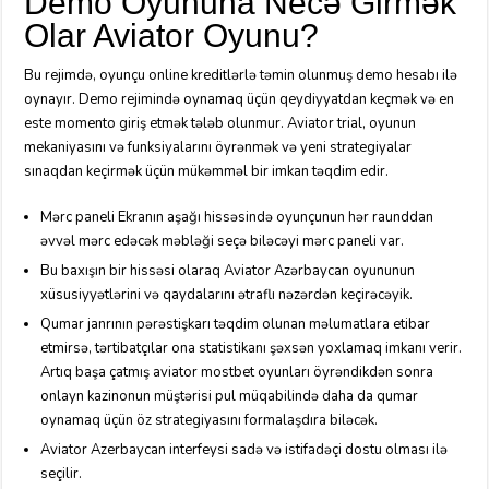
Demo Oyununa Necə Girmək
Olar Aviator Oyunu?
Bu rejimdə, oyunçu online kreditlərlə təmin olunmuş demo hesabı ilə
oynayır. Demo rejimində oynamaq üçün qeydiyyatdan keçmək və en
este momento giriş etmək tələb olunmur. Aviator trial, oyunun
mekaniyasını və funksiyalarını öyrənmək və yeni strategiyalar
sınaqdan keçirmək üçün mükəmməl bir imkan təqdim edir.
Mərc paneli Ekranın aşağı hissəsində oyunçunun hər raunddan
əvvəl mərc edəcək məbləği seçə biləcəyi mərc paneli var.
Bu baxışın bir hissəsi olaraq Aviator Azərbaycan oyununun
xüsusiyyətlərini və qaydalarını ətraflı nəzərdən keçirəcəyik.
Qumar janrının pərəstişkarı təqdim olunan məlumatlara etibar
etmirsə, tərtibatçılar ona statistikanı şəxsən yoxlamaq imkanı verir.
Artıq başa çatmış aviator mostbet oyunları öyrəndikdən sonra
onlayn kazinonun müştərisi pul müqabilində daha da qumar
oynamaq üçün öz strategiyasını formalaşdıra biləcək.
Aviator Azerbaycan interfeysi sadə və istifadəçi dostu olması ilə
seçilir.