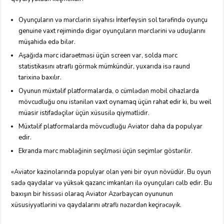
Oyunçuların və mərclərin siyahısı İnterfeysin sol tərəfində oyunçu
genuine vaxt rejimində digər oyunçuların mərclərini və uduşlarını
müşahidə edə bilər.
Aşağıda mərc idarəetməsi üçün screen var, solda mərc
statistikasını ətraflı görmək mümkündür, yuxarıda isə raund
tarixinə baxılır.
Oyunun müxtəlif platformalarda, o cümlədən mobil cihazlarda
mövcudluğu onu istənilən vaxt oynamaq üçün rahat edir ki, bu weil
müasir istifadəçilər üçün xüsusilə qiymətlidir.
Müxtəlif platformalarda mövcudluğu Aviator daha da populyar
edir.
Ekranda mərc məbləğinin seçilməsi üçün seçimlər göstərilir.
«Aviator kazinolarında populyar olan yeni bir oyun növüdür. Bu oyun
sadə qaydalar və yüksək qazanc imkanları ilə oyunçuları cəlb edir. Bu
baxışın bir hissəsi olaraq Aviator Azərbaycan oyununun
xüsusiyyətlərini və qaydalarını ətraflı nəzərdən keçirəcəyik.