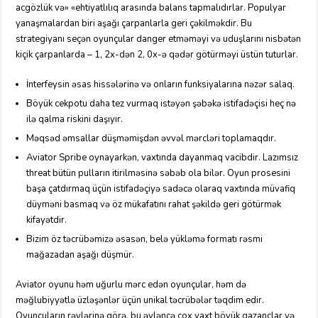
acgözlük və» «ehtiyatlılıq arasında balans tapmalıdırlar. Populyar
yanaşmalardan biri aşağı çarpanlarla geri çəkilməkdir. Bu
strategiyanı seçən oyunçular danger etməməyi və uduşlarını nisbətən
kiçik çarpanlarda – 1, 2x-dən 2, 0x-ə qədər götürməyi üstün tuturlar.
İnterfeysin əsas hissələrinə və onların funksiyalarına nəzər salaq.
Böyük cekpotu daha tez vurmaq istəyən şəbəkə istifadəçisi heç nə
ilə qalma riskini daşıyır.
Məqsəd əmsallar düşməmişdən əvvəl mərcləri toplamaqdır.
Aviator Spribe oynayarkən, vaxtında dayanmaq vacibdir. Lazımsız
threat bütün pulların itirilməsinə səbəb ola bilər. Oyun prosesini
başa çatdırmaq üçün istifadəçiyə sadəcə olaraq vaxtında müvafiq
düyməni basmaq və öz mükafatını rahat şəkildə geri götürmək
kifayətdir.
Bizim öz təcrübəmizə əsasən, belə yükləmə formatı rəsmi
mağazadan aşağı düşmür.
Aviator oyunu həm uğurlu mərc edən oyunçular, həm də
məğlubiyyətlə üzləşənlər üçün unikal təcrübələr təqdim edir.
Oyunçuların rəylərinə görə, bu əyləncə çox vaxt böyük qazanclar və