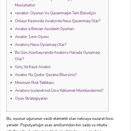
Məsləhətlər
«aviator: Oyunun Və Qazanmağın Tam Bələdçisi
Onlayn Kazinoda Aviatorda Necə Qazanmaq Olar?
Aviator’a Benzer Accident Oyunları
Aviator 1win Oyunu
Aviatoru Necə Oynamaq Olar?
Bu Gün Azərbaycanda Aviatoru Harada Oynamaq
Olar?
Giriş Ve Kayıt Aviator
Aviator Nə Qədər Qazana Bilərsiniz?
Minimum Risk Taktikası
Aviatoru Ios/android Üzrə Yükləmək Mümkündürmü?
Oyun Strategiyaları
Bu, oyunun uğurunun vacib elementi olan nəticəyə nəzarət hissi
yaradır. Populyarlığın əsas amillərindən biri sadə və intuitiv