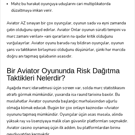
Məhz bu hərəkət oyunçuya uduşlarını cari multiplikatorda
düzəltməyə imkan verir.
Aviator AZ sınayan bir çox oyunçular, oyunun sadə və eyni zamanda
çətin olduğunu qeyd edirlər. Aviator Onlar oyunun sürətli tempini və
mərc zamanı verilən» «ani qərarların nə qədər kritik olduğunu
vurğulayırlar. Aviator oyunu barədə rəy bildirən oyunçular, oyunun
şans və taktikanın birləşməsi olduğunu düşünürlər, çünki hər mərcdə
doğru anı tapmaq qələbənin əsasıdır.
Bir Aviator Oyununda Risk Dağıtma
Taktikleri Nelerdir?
Aşağıda mərc idarəetməsi üçün screen var, solda mərc statistikasını
ətraflı görmək mümkündür, yuxarıda isə raund tarixinə baxılır. Bu
məsləhətlər Aviator oyununda başlanğıc mərhələsindən uğurlu
olmağa kömək edəcək. Bugün bir çox onlayn kazinoda» «Aviator
oyununu tapmaq mümkündür. Oyunçular üçün əsas məsələ, əlində
yüksək rəy və lisenziyaya malik olan güvənilir platformları seçməkdir.
Aviator casino oynamaq üçün ilk addım, bu platformlardan birinə
qeydiyyatdan keçməkdir.