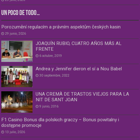
UN POCO DE TODO…
Porozumění regulacím a právním aspektům českých kasin
29 junio, 2026
JOAQUÍN RUBIO, CUATRO AÑOS MÁS AL
FRENTE
6 octubre, 2019
Andrea y Jennifer dieron el sí a Nou Babel
30 septiembre, 2022
UNA CREMÀ DE TRASTOS VIEJOS PARA LA
NIT DE SANT JOAN
9 junio, 2016
F1 Casino Bonus dla polskich graczy – Bonus powitalny i
dostępne promocje
13 julio, 2026