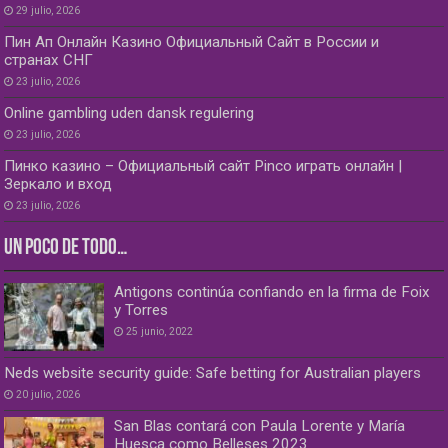
29 julio, 2026
Пин Ап Онлайн Казино Официальный Сайт в России и
странах СНГ
23 julio, 2026
Online gambling uden dansk regulering
23 julio, 2026
Пинко казино – Официальный сайт Pinco играть онлайн |
Зеркало и вход
23 julio, 2026
UN POCO DE TODO…
Antigons continúa confiando en la firma de Foix
y Torres
25 junio, 2022
Neds website security guide: Safe betting for Australian players
20 julio, 2026
San Blas contará con Paula Lorente y María
Huesca como Belleses 2023