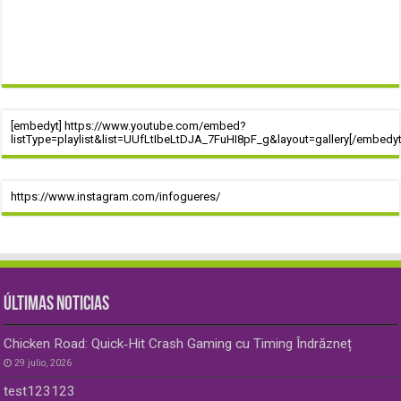
[embedyt] https://www.youtube.com/embed?
listType=playlist&list=UUfLtIbeLtDJA_7FuHI8pF_g&layout=gallery[/embedyt
https://www.instagram.com/infogueres/
ÚLTIMAS NOTICIAS
Chicken Road: Quick‑Hit Crash Gaming cu Timing Îndrăzneț
29 julio, 2026
test123123