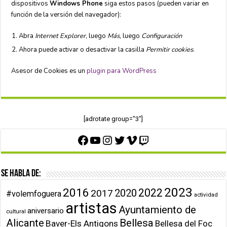
dispositivos
Windows Phone
siga estos pasos (pueden variar en
función de la versión del navegador):
Abra
Internet Explorer
, luego
Más
, luego
Configuración
Ahora puede activar o desactivar la casilla
Permitir cookies
.
Asesor de Cookies es un
plugin para WordPress
[adrotate group="3"]
Facebook
YouTube
Instagram
Twitter
Vimeo
Twitch
Se habla de:
2023
2016
2022
2020
2017
#volemfoguera
actividad
artistas
Ayuntamiento de
aniversario
cultural
Alicante
Bellesa
Baver-Els Antigons
Bellesa del Foc