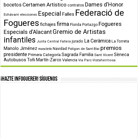
Dames d'Honor
Certamen Artístico
bocetos
contratos
Federació de
Especial
Falles
Echávarri
elecciones
Fogueres
firma
Fogueres
fichajes
Florida Portazgo
Gremio de Artistas
Especials d'Alacant
infantiles
La Ceràmica
jurado
La Torreta
Junta Central Fallera
premios
Manolo Jiménez
Navidad
Polígon de Sant Blai
mascletà
presidente
Primera Categoría
Sagrada Familia
Sèneca
Sant Vicent
Autobusos
Toñi Martín-Zarco
Valencia
Via Parc-Vistahermosa
¡Hazte infoguerer! Síguenos