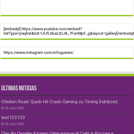
[embedyt] https://www.youtube.com/embed?
listType=playlist&list=UUfLtIbeLtDJA_7FuHI8pF_g&layout=gallery[/embedyt
https://www.instagram.com/infogueres/
ÚLTIMAS NOTICIAS
Chicken Road: Quick‑Hit Crash Gaming cu Timing Îndrăzneț
29 julio, 2026
test123123
29 julio, 2026
Пин Ап Онлайн Казино Официальный Сайт в России и