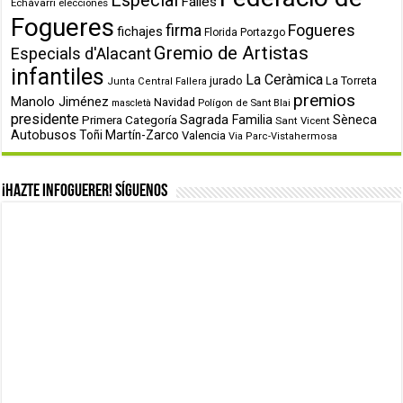
Especial
Falles
Echávarri
elecciones
Fogueres
firma
Fogueres
fichajes
Florida Portazgo
Gremio de Artistas
Especials d'Alacant
infantiles
La Ceràmica
jurado
La Torreta
Junta Central Fallera
premios
Manolo Jiménez
Navidad
Polígon de Sant Blai
mascletà
presidente
Primera Categoría
Sagrada Familia
Sèneca
Sant Vicent
Autobusos
Toñi Martín-Zarco
Valencia
Via Parc-Vistahermosa
¡Hazte infoguerer! Síguenos