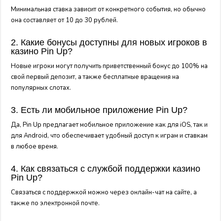
Минимальная ставка зависит от конкретного события, но обычно
она составляет от 10 до 30 рублей.
2. Какие бонусы доступны для новых игроков в
казино Pin Up?
Новые игроки могут получить приветственный бонус до 100% на
свой первый депозит, а также бесплатные вращения на
популярных слотах.
3. Есть ли мобильное приложение Pin Up?
Да, Pin Up предлагает мобильное приложение как для iOS, так и
для Android, что обеспечивает удобный доступ к играм и ставкам
в любое время.
4. Как связаться с службой поддержки казино
Pin Up?
Связаться с поддержкой можно через онлайн-чат на сайте, а
также по электронной почте.