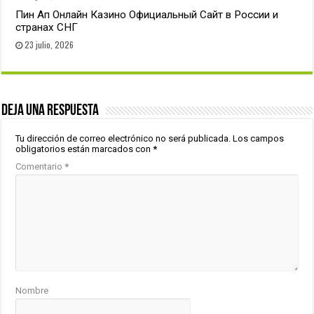
Пин Ап Онлайн Казино Официальный Сайт в России и
странах СНГ
23 julio, 2026
Deja una respuesta
Tu dirección de correo electrónico no será publicada.
Los campos
obligatorios están marcados con
*
Comentario
*
Nombre