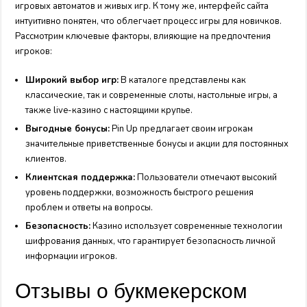
игровых автоматов и живых игр. К тому же, интерфейс сайта
интуитивно понятен, что облегчает процесс игры для новичков.
Рассмотрим ключевые факторы, влияющие на предпочтения
игроков:
Широкий выбор игр:
В каталоге представлены как
классические, так и современные слоты, настольные игры, а
также live-казино с настоящими крупье.
Выгодные бонусы:
Pin Up предлагает своим игрокам
значительные приветственные бонусы и акции для постоянных
клиентов.
Клиентская поддержка:
Пользователи отмечают высокий
уровень поддержки, возможность быстрого решения
проблем и ответы на вопросы.
Безопасность:
Казино использует современные технологии
шифрования данных, что гарантирует безопасность личной
информации игроков.
Отзывы о букмекерском