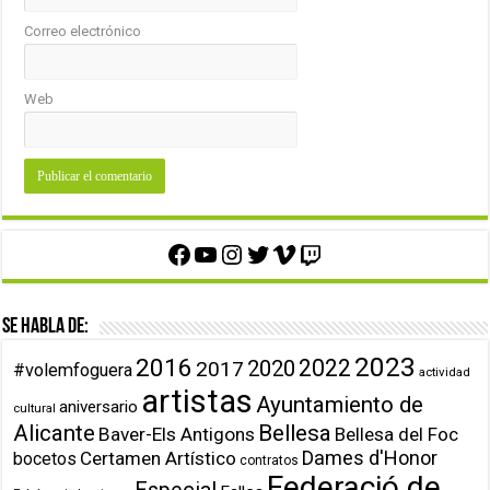
Correo electrónico
Web
Facebook
YouTube
Instagram
Twitter
Vimeo
Twitch
Se habla de:
2023
2016
2022
2020
2017
#volemfoguera
actividad
artistas
Ayuntamiento de
aniversario
cultural
Alicante
Bellesa
Baver-Els Antigons
Bellesa del Foc
Dames d'Honor
Certamen Artístico
bocetos
contratos
Federació de