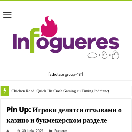
[adrotate group="3"]
Chicken Road: Quick‑Hit Crash Gaming cu Timing Îndrăzneț
Pin Up: Игроки делятся отзывами о
казино и букмекерском разделе
30 junio, 2026
Fogueres