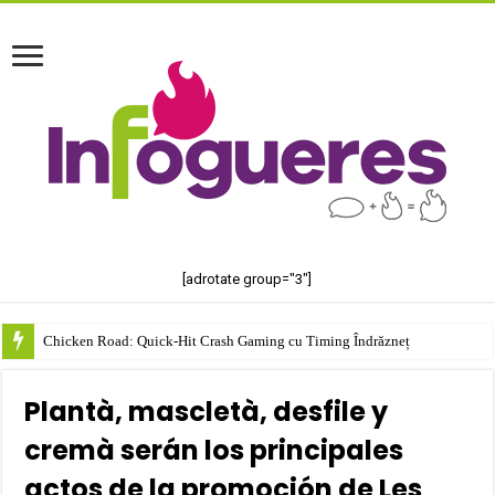
[adrotate group="3"]
Chicken Road: Quick‑Hit Crash Gaming cu Timing Îndrăzneț
Plantà, mascletà, desfile y
cremà serán los principales
actos de la promoción de Les