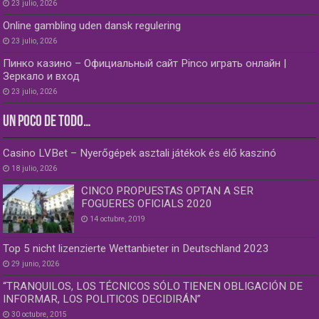
23 julio, 2026
Online gambling uden dansk regulering
23 julio, 2026
Пинко казино – Официальный сайт Pinco играть онлайн |
Зеркало и вход
23 julio, 2026
UN POCO DE TODO…
Casino LVBet – Nyerőgépek asztali játékok és élő kaszinó
18 julio, 2026
CINCO PROPUESTAS OPTAN A SER
FOGUERES OFICIALS 2020
14 octubre, 2019
Top 5 nicht lizenzierte Wettanbieter in Deutschland 2023
29 junio, 2026
“TRANQUILOS, LOS TÉCNICOS SÓLO TIENEN OBLIGACIÓN DE
INFORMAR, LOS POLITICOS DECIDIRÁN”
30 octubre, 2015