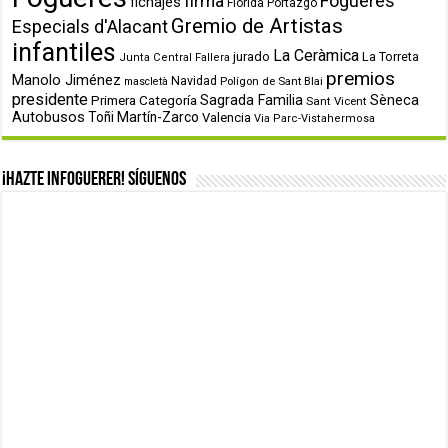
firma
Fogueres
fichajes
Florida Portazgo
Gremio de Artistas
Especials d'Alacant
infantiles
La Ceràmica
jurado
La Torreta
Junta Central Fallera
premios
Manolo Jiménez
Navidad
Polígon de Sant Blai
mascletà
presidente
Primera Categoría
Sagrada Familia
Sèneca
Sant Vicent
Autobusos
Toñi Martín-Zarco
Valencia
Via Parc-Vistahermosa
¡Hazte infoguerer! Síguenos