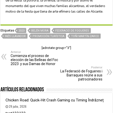
de la fiesta: la pólvora, la ofrenda, la música y por último el
monumento del que viven muchas familias alicantinas, el verdadero
motivo de la fiesta que llena de arte efímero las calles de Alicante.
Etiquetas
2023
BELÉN MORA
FEDERACIÓ DE FOGUERES
INÉS LLAVADOR
PROMOCIÓN TURÍSTICA
TOÑI MARTÍN-ZARCO
[adrotate group="3"]
Anterior
Comienza el proceso de
elección de las Belleas del Foc
2023 y sus Damas de Honor
Posterior
La Federació de Fogueres i
Barraques reúne a sus
patrocinadores
Artículos relacionados
Chicken Road: Quick‑Hit Crash Gaming cu Timing Îndrăzneț
29 julio, 2026