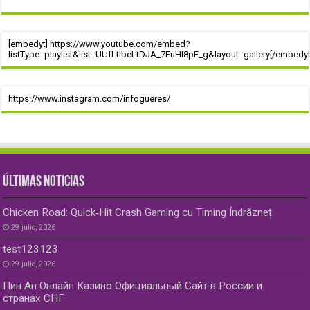
[embedyt] https://www.youtube.com/embed?
listType=playlist&list=UUfLtIbeLtDJA_7FuHI8pF_g&layout=gallery[/embedyt
https://www.instagram.com/infogueres/
ÚLTIMAS NOTICIAS
Chicken Road: Quick‑Hit Crash Gaming cu Timing Îndrăzneț
29 julio, 2026
test123123
29 julio, 2026
Пин Ап Онлайн Казино Официальный Сайт в России и
странах СНГ