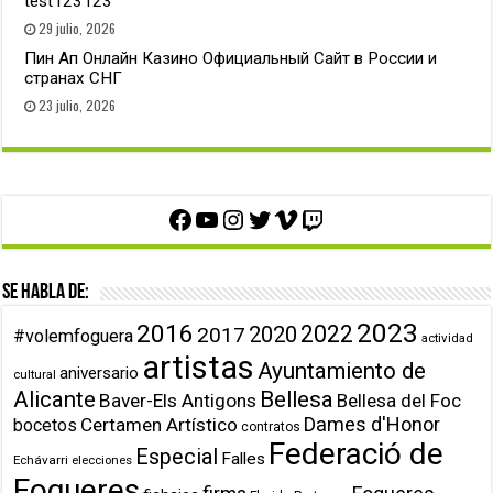
test123123
29 julio, 2026
Пин Ап Онлайн Казино Официальный Сайт в России и
странах СНГ
23 julio, 2026
Facebook
YouTube
Instagram
Twitter
Vimeo
Twitch
Se habla de:
2023
2016
2022
2020
2017
#volemfoguera
actividad
artistas
Ayuntamiento de
aniversario
cultural
Alicante
Bellesa
Baver-Els Antigons
Bellesa del Foc
Dames d'Honor
Certamen Artístico
bocetos
contratos
Federació de
Especial
Falles
Echávarri
elecciones
Fogueres