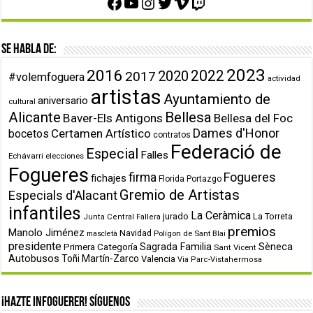
Facebook
YouTube
Instagram
Twitter
Vimeo
Twitch
Se habla de:
2023
2016
2022
2020
2017
#volemfoguera
actividad
artistas
Ayuntamiento de
aniversario
cultural
Alicante
Bellesa
Baver-Els Antigons
Bellesa del Foc
Dames d'Honor
Certamen Artístico
bocetos
contratos
Federació de
Especial
Falles
Echávarri
elecciones
Fogueres
firma
Fogueres
fichajes
Florida Portazgo
Gremio de Artistas
Especials d'Alacant
infantiles
La Ceràmica
jurado
La Torreta
Junta Central Fallera
premios
Manolo Jiménez
Navidad
Polígon de Sant Blai
mascletà
presidente
Primera Categoría
Sagrada Familia
Sèneca
Sant Vicent
Autobusos
Toñi Martín-Zarco
Valencia
Via Parc-Vistahermosa
¡Hazte infoguerer! Síguenos