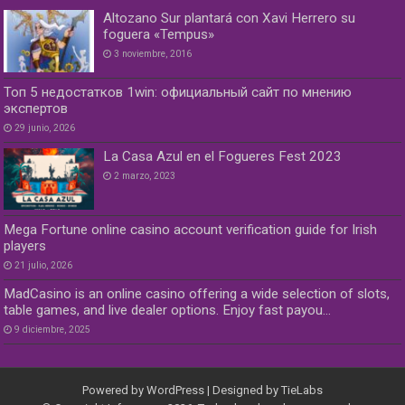
Altozano Sur plantará con Xavi Herrero su
foguera «Tempus»
3 noviembre, 2016
Топ 5 недостатков 1win: официальный сайт по мнению
экспертов
29 junio, 2026
La Casa Azul en el Fogueres Fest 2023
2 marzo, 2023
Mega Fortune online casino account verification guide for Irish
players
21 julio, 2026
MadCasino is an online casino offering a wide selection of slots,
table games, and live dealer options. Enjoy fast payou…
9 diciembre, 2025
Powered by
WordPress
| Designed by
TieLabs