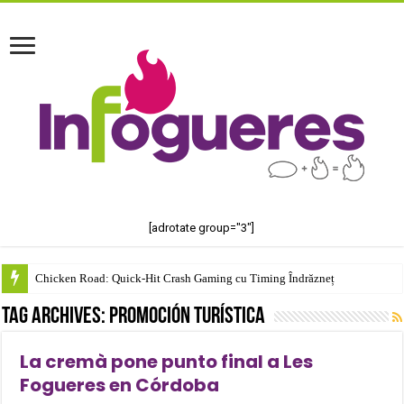
[adrotate group="3"]
Chicken Road: Quick‑Hit Crash Gaming cu Timing Îndrăzneț
test123123
Tag Archives:
promoción turística
La cremà pone punto final a Les
Fogueres en Córdoba