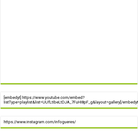
[embedyt] https://www.youtube.com/embed?
listType=playlist&list=UUfLtIbeLtDJA_7FuHI8pF_g&layout=gallery[/embedyt
https://www.instagram.com/infogueres/