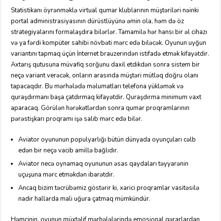
Statistikanı öyrənməklə virtual qumar klublarının müştəriləri nəinki
portal administrasiyasının dürüstlüyünə əmin ola, həm də öz
strategiyalarını formalaşdıra bilərlər. Tamamilə hər hansı bir əl cihazı
və ya fərdi kompüter sahibi növbəti mərc edə biləcək. Oyunun uyğun
variantını tapmaq üçün İnternet brauzerindən istifadə etmək kifayətdir.
Axtarış qutusuna müvafiq sorğunu daxil etdikdən sonra sistem bir
neçə variant verəcək, onların arasında müştəri mütləq doğru olanı
tapacaqdır. Bu mərhələdə məlumatları telefona yükləmək və
quraşdırmanı başa çatdırmaq kifayətdir. Quraşdırma minimum vaxt
aparacaq. Görülən hərəkətlərdən sonra qumar proqramlarının
pərəstişkarı proqramı işə salıb mərc edə bilər.
Aviator oyununun populyarlığı bütün dünyada oyunçuları cəlb
edən bir neçə vacib amillə bağlıdır.
Aviator necə oynamaq oyununun əsas qaydaları təyyarənin
uçuşuna mərc etməkdən ibarətdir.
Ancaq bizim təcrübəmiz göstərir ki, xarici proqramlar vasitəsilə
nadir hallarda mali uğura çatmaq mümkündür.
Həmçinin, oyunun müxtəlif mərhələlərində emosional qərarlardan