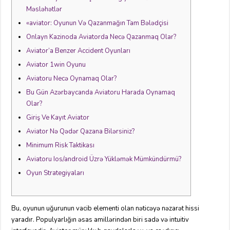
Məsləhətlər
«aviator: Oyunun Və Qazanmağın Tam Bələdçisi
Onlayn Kazinoda Aviatorda Necə Qazanmaq Olar?
Aviator’a Benzer Accident Oyunları
Aviator 1win Oyunu
Aviatoru Necə Oynamaq Olar?
Bu Gün Azərbaycanda Aviatoru Harada Oynamaq
Olar?
Giriş Ve Kayıt Aviator
Aviator Nə Qədər Qazana Bilərsiniz?
Minimum Risk Taktikası
Aviatoru Ios/android Üzrə Yükləmək Mümkündürmü?
Oyun Strategiyaları
Bu, oyunun uğurunun vacib elementi olan nəticəyə nəzarət hissi
yaradır. Populyarlığın əsas amillərindən biri sadə və intuitiv