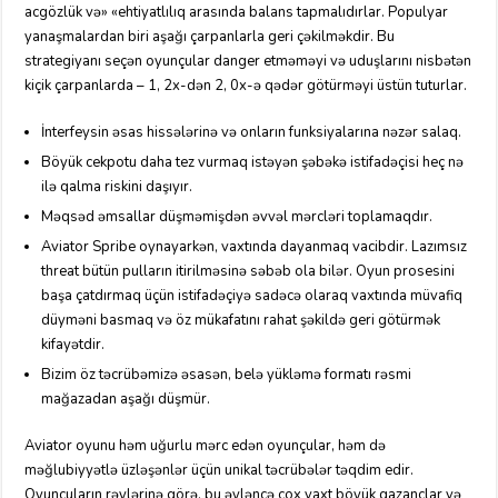
acgözlük və» «ehtiyatlılıq arasında balans tapmalıdırlar. Populyar
yanaşmalardan biri aşağı çarpanlarla geri çəkilməkdir. Bu
strategiyanı seçən oyunçular danger etməməyi və uduşlarını nisbətən
kiçik çarpanlarda – 1, 2x-dən 2, 0x-ə qədər götürməyi üstün tuturlar.
İnterfeysin əsas hissələrinə və onların funksiyalarına nəzər salaq.
Böyük cekpotu daha tez vurmaq istəyən şəbəkə istifadəçisi heç nə
ilə qalma riskini daşıyır.
Məqsəd əmsallar düşməmişdən əvvəl mərcləri toplamaqdır.
Aviator Spribe oynayarkən, vaxtında dayanmaq vacibdir. Lazımsız
threat bütün pulların itirilməsinə səbəb ola bilər. Oyun prosesini
başa çatdırmaq üçün istifadəçiyə sadəcə olaraq vaxtında müvafiq
düyməni basmaq və öz mükafatını rahat şəkildə geri götürmək
kifayətdir.
Bizim öz təcrübəmizə əsasən, belə yükləmə formatı rəsmi
mağazadan aşağı düşmür.
Aviator oyunu həm uğurlu mərc edən oyunçular, həm də
məğlubiyyətlə üzləşənlər üçün unikal təcrübələr təqdim edir.
Oyunçuların rəylərinə görə, bu əyləncə çox vaxt böyük qazanclar və