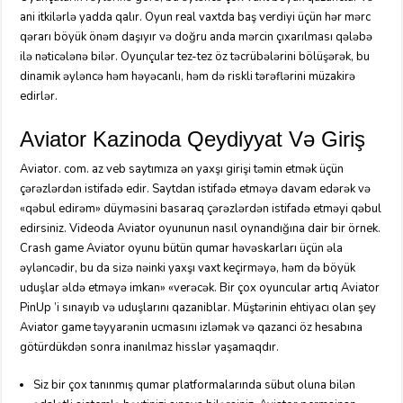
ani itkilərlə yadda qalır. Oyun real vaxtda baş verdiyi üçün hər mərc
qərarı böyük önəm daşıyır və doğru anda mərcin çıxarılması qələbə
ilə nəticələnə bilər. Oyunçular tez-tez öz təcrübələrini bölüşərək, bu
dinamik əyləncə həm həyəcanlı, həm də riskli tərəflərini müzakirə
edirlər.
Aviator Kazinoda Qeydiyyat Və Giriş
Aviator. com. az veb saytımıza ən yaxşı girişi təmin etmək üçün
çərəzlərdən istifadə edir. Saytdan istifadə etməyə davam edərək və
«qəbul edirəm» düyməsini basaraq çərəzlərdən istifadə etməyi qəbul
edirsiniz. Videoda Aviator oyununun nasıl oynandığına dair bir örnek.
Crash game Aviator oyunu bütün qumar həvəskarları üçün əla
əyləncədir, bu da sizə nəinki yaxşı vaxt keçirməyə, həm də böyük
uduşlar əldə etməyə imkan» «verəcək. Bir çox oyuncular artıq Aviator
PinUp ’i sınayıb və uduşlarını qazaniblar. Müştərinin ehtiyacı olan şey
Aviator game təyyarənin ucmasını izləmək və qazanci öz hesabına
götürdükdən sonra inanılmaz hisslər yaşamaqdır.
Siz bir çox tanınmış qumar platformalarında sübut oluna bilən