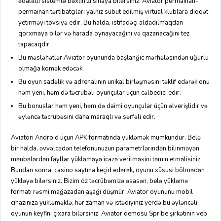
ədalətli sistemlə bəxtinizi sınaya bilərsiniz. Aviator permainan-
permainan tərtibatçıları yalnız sübut edilmiş virtual klublara diqqət
yetirməyi tövsiyə edir. Bu halda, istifadəçi aldadilmaqdan
qorxmaya bilər və harada oynayacağını və qazanacağını tez
tapacaqdır.
Bu məsləhətlər Aviator oyununda başlanğıc mərhələsindən uğurlu
olmağa kömək edəcək.
Bu oyun sadəlik və adrenalinin unikal birləşməsini təklif edərək onu
həm yeni, həm də təcrübəli oyunçular üçün cəlbedici edir.
Bu bonuslar həm yeni, həm də daimi oyunçular üçün əlverişlidir və
əyləncə təcrübəsini daha maraqlı və sərfəli edir.
Aviatori Android üçün APK formatında yükləmək mümkündür. Belə
bir halda, əvvəlcədən telefonunuzun parametrlərindən bilinməyən
mənbələrdən fayllar yükləməyə icazə verilməsini təmin etməlisiniz.
Bundan sonra, casino saytına keçid edərək, oyunu xüsusi bölmədən
yükləyə bilərsiniz. Bizim öz təcrübəmizə əsasən, belə yükləmə
formatı rəsmi mağazadan aşağı düşmür. Aviator oyununu mobil
cihazınıza yükləməklə, hər zaman və istədiyiniz yerdə bu əyləncəli
oyunun keyfini çıxara bilərsiniz. Aviator demosu Spribe şirkətinin veb