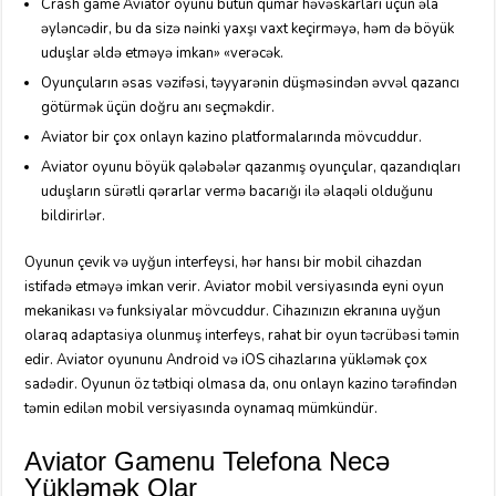
Crash game Aviator oyunu bütün qumar həvəskarları üçün əla
əyləncədir, bu da sizə nəinki yaxşı vaxt keçirməyə, həm də böyük
uduşlar əldə etməyə imkan» «verəcək.
Oyunçuların əsas vəzifəsi, təyyarənin düşməsindən əvvəl qazancı
götürmək üçün doğru anı seçməkdir.
Aviator bir çox onlayn kazino platformalarında mövcuddur.
Aviator oyunu böyük qələbələr qazanmış oyunçular, qazandıqları
uduşların sürətli qərarlar vermə bacarığı ilə əlaqəli olduğunu
bildirirlər.
Oyunun çevik və uyğun interfeysi, hər hansı bir mobil cihazdan
istifadə etməyə imkan verir. Aviator mobil versiyasında eyni oyun
mekanikası və funksiyalar mövcuddur. Cihazınızın ekranına uyğun
olaraq adaptasiya olunmuş interfeys, rahat bir oyun təcrübəsi təmin
edir. Aviator oyununu Android və iOS cihazlarına yükləmək çox
sadədir. Oyunun öz tətbiqi olmasa da, onu onlayn kazino tərəfindən
təmin edilən mobil versiyasında oynamaq mümkündür.
Aviator Gamenu Telefona Necə
Yükləmək Olar