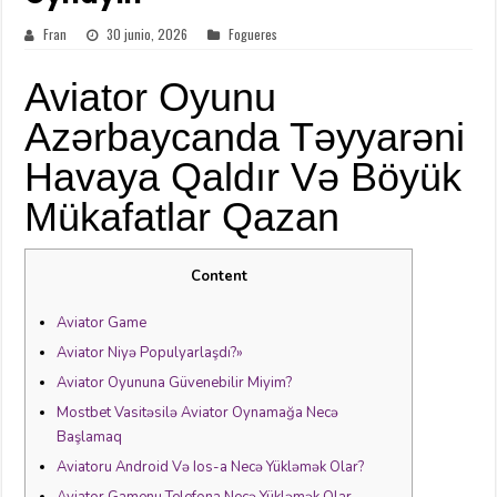
Fran
30 junio, 2026
Fogueres
Aviator Oyunu
Azərbaycanda Təyyarəni
Havaya Qaldır Və Böyük
Mükafatlar Qazan
Content
Aviator Game
Aviator Niyə Populyarlaşdı?»
Aviator Oyununa Güvenebilir Miyim?
Mostbet Vasitəsilə Aviator Oynamağa Necə
Başlamaq
Aviatoru Android Və Ios-a Necə Yükləmək Olar?