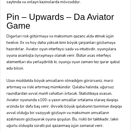
saytında və onlayn kazinolarda mövcuddur.
Pin – Upwards – Da Aviator
Game
Digərləri risk götürməyə və maksimum qazanc əldə etmək üçün
twelve. 0x və hoy daha yüksək kimi böyük çarpanları gözləməyə
hazırdırlar. Aviator oyun interfeysi sadə və intuitivdir, oyunçulara
oyuna asanlıqla öyrəşməyə olanak verir. Bütün əsas interfeys
elementləri elə yerləşdirilib ki, oyunçu oyun zamanı tez qərar qəbul
edə bilsin.
Uzun müddətdə böyük əmsalların olmadığını görürsəniz, mərci
artırmaq və riski artırmaq mümkündür. Qələbə halında, uğursuz
raundlardan əvvəl mənfi cəhətləri örtəcək. Statistikaya əsasən,
Aviator oyununda x100-ə yaxın əmsallar ortalama olaraq dəqiqə
ərzində bir dəfə baş verir. Əvvəlki böyük qələbənin təxminən dəqiqə
əvvəl olduğu bir vəziyyəti gözləyin və maksimum əmsalların
azalmasını gözləyərək oyuna qoşulun. Bu, riskli bir taktikadır, lakin
uğurlu olduqda sürətli pul qazanmaq üçün zəmanət verir.