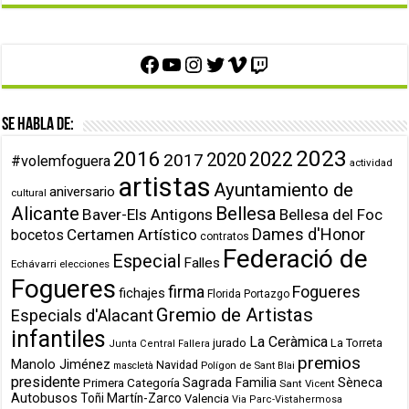
Facebook
YouTube
Instagram
Twitter
Vimeo
Twitch
Se habla de:
2023
2016
2022
2020
2017
#volemfoguera
actividad
artistas
Ayuntamiento de
aniversario
cultural
Alicante
Bellesa
Baver-Els Antigons
Bellesa del Foc
Dames d'Honor
Certamen Artístico
bocetos
contratos
Federació de
Especial
Falles
Echávarri
elecciones
Fogueres
firma
Fogueres
fichajes
Florida Portazgo
Gremio de Artistas
Especials d'Alacant
infantiles
La Ceràmica
jurado
La Torreta
Junta Central Fallera
premios
Manolo Jiménez
Navidad
Polígon de Sant Blai
mascletà
presidente
Primera Categoría
Sagrada Familia
Sèneca
Sant Vicent
Autobusos
Toñi Martín-Zarco
Valencia
Via Parc-Vistahermosa