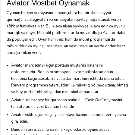
Aviator Mostbet Oynamak
Oyunun bir çox versiyasında oyunçulara bir-biri ilə ünsiyyət
qurmağa, strategiyaları və emosiyaları paylaşmağa olanak verən
söhbət funksiyası var. Bu, əlavə nişan səviyyəsi əlavə edir və oyunu
maraqlı saxlayır. Müxtəlif platformalarda mövcudluğu Aviator daha
da populyar edir. Oyun həm veb, həm də mobil proqramlarda
mövcuddur və oyunçulara istənilən vaxt, istənilən yerdə ondan həzz
almağa imkan verir.
Aviator mərc etmək üçün portalın müştərisi balansını
doldurmalıdır. Bonus promosyonu avtomatik olaraq onun
hesabına köçürüləcək. Bu vəsaitlər mərc kimi istifadə oluna bilər.
Reward proqramının təfərrüatları ilə müvafiq bölmədə tanış olmaq
və hoy portal rəhbərliyindən məsləhət almaq olar.
Aviator-da hər şey bir qərardan asılıdır – “Cash Out” düyməsini
tam olaraq nə vaxt basmaq lazımdır.
Aviator yükle üçün, seçdiyiniz onlayn kazinonun mobil versiyasına
giriş edin.
Bundan sonra, casino saytına keçid edərək, oyunu xüsusi