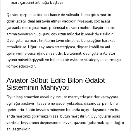
mərc çarpanı) artmağa başlayır.
Qazanc çarpanı artdıqca chance də yüksəlir, buna görə mərcin
çıxarılacağı ideal anı təyin etmək vacibdir. Məsələn, çox aşağı
çarpanla mərc çıxarmaq, potensial qazancı məhdudlaşdıra bilər,
amma təyyarənin uçuşunu çox uzun müddət izləmək də risklidir.
Oyunçular öz mərc limitlərini təyin etməli və buna uyğun hərəkət
etməlidirlər. Uğurlu əyləncə strategiyası, diqqətli təhlil və ani
qərarvermə bacarığından asılıdır. Bu təlimat, oyunçulara Aviator
oyunu müvəffəqiyyətli və balanslı bir əyləncə strategiyası qurmağa
kömək edəcəkdir.
Aviator Sübut Edilə Bilən Ədalət
Sisteminin Mahiyyəti
Oyun başlamazdan əvvəl oyunçular mərc yerləşdirirlər və təyyarə
uçmağa başlayır. Təyyarə nə qədər yüksəlsə, qazanc çarpanı bir o
qədər artır. Lakin təyyarə müəyyən bir anda uçuşu dayandırır və bu
anda mərcinizi çıxarmazsınızsa, bütün mərc itirilir. Oyunçuların əsas
vəzifəsi, təyyarənin düşməsindən əvvəl qazancı götürmək üçün doğru
anı seçməkdir.