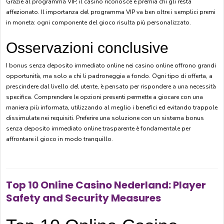
Grazie al programma VIP, il casino riconosce e premia chi gli resta
affezionato. Il importanza del programma VIP va ben oltre i semplici premi
in moneta: ogni componente del gioco risulta più personalizzato.
Osservazioni conclusive
I bonus senza deposito immediato online nei casino online offrono grandi
opportunità, ma solo a chi li padroneggia a fondo. Ogni tipo di offerta, a
prescindere dal livello del utente, è pensato per rispondere a una necessità
specifica. Comprendere le opzioni presenti permette a giocare con una
maniera più informata, utilizzando al meglio i benefici ed evitando trappole
dissimulate nei requisiti. Preferire una soluzione con un sistema bonus
senza deposito immediato online trasparente è fondamentale per
affrontare il gioco in modo tranquillo.
Top 10 Online Casino Nederland: Player
Safety and Security Measures