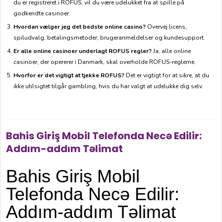
du er registreret i ROFUS, vil du være udelukket fra at spille på
godkendte casinoer.
Hvordan vælger jeg det bedste online casino?
Overvej licens,
spiludvalg, betalingsmetoder, brugeranmeldelser og kundesupport.
Er alle online casinoer underlagt ROFUS regler?
Ja, alle online
casinoer, der opererer i Danmark, skal overholde ROFUS-reglerne.
Hvorfor er det vigtigt at tjekke ROFUS?
Det er vigtigt for at sikre, at du
ikke utilsigtet tilgår gambling, hvis du har valgt at udelukke dig selv.
Bahis Giriş Mobil Telefonda Necə Edilir:
Addım-addım Təlimat
Bahis Giriş Mobil
Telefonda Necə Edilir:
Addım-addım Təlimat