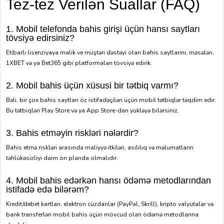
Tez-tez Verilən Suallar (FAQ)
1. Mobil telefonda bahis girişi üçün hansı saytları
tövsiyə edirsiniz?
Etibarlı lisenziyaya malik ve müştəri dəstəyi olan bahis saytlarını, məsələn,
1XBET və ya Bet365 gibi platformaları tövsiyə edirik.
2. Mobil bahis üçün xüsusi bir tətbiq varmı?
Bəli, bir çox bahis saytları öz istifadəçiləri üçün mobil tətbiqlər təqdim edir.
Bu tətbiqləri Play Store və ya App Store-dan yükləyə bilərsiniz.
3. Bahis etməyin riskləri nələrdir?
Bahis etmə riskləri arasında maliyyə itkiləri, asılılıq və məlumatların
təhlükəsizliyi daim ön planda olmalıdır.
4. Mobil bahis edərkən hansı ödəmə metodlarından
istifadə edə bilərəm?
Kredit/debet kartları, elektron cüzdanlar (PayPal, Skrill), kripto valyutalar və
bank transferləri mobil bahis üçün mövcud olan ödəmə metodlarına