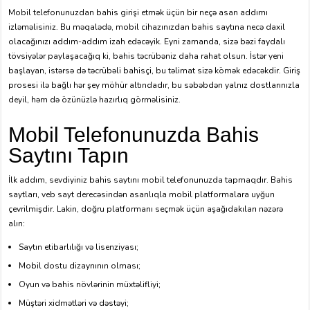
Mobil telefonunuzdan bahis girişi etmək üçün bir neçə asan addımı
izləməlisiniz. Bu məqalədə, mobil cihazınızdan bahis saytına necə daxil
olacağınızı addım-addım izah edəcəyik. Eyni zamanda, sizə bəzi faydalı
tövsiyələr paylaşacağıq ki, bahis təcrübəniz daha rahat olsun. İstər yeni
başlayan, istərsə də təcrübəli bahisçi, bu təlimat sizə kömək edəcəkdir. Giriş
prosesi ilə bağlı hər şey möhür altındadır, bu səbəbdən yalnız dostlarınızla
deyil, həm də özünüzlə hazırlıq görməlisiniz.
Mobil Telefonunuzda Bahis
Saytını Tapın
İlk addım, sevdiyiniz bahis saytını mobil telefonunuzda tapmaqdır. Bahis
saytları, veb sayt derecəsindən asanlıqla mobil platformalara uyğun
çevrilmişdir. Lakin, doğru platformanı seçmək üçün aşağıdakıları nəzərə
alın:
Saytın etibarlılığı və lisenziyası;
Mobil dostu dizaynının olması;
Oyun və bahis növlərinin müxtəlifliyi;
Müştəri xidmətləri və dəstəyi;