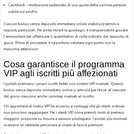
Cashback – restituzione cadenzato di una quota delle somme perdute
subite sul profilo
Ciascun bonus senza deposito immediato online stabilisce termini e
requisiti particolari. Per poter ritirare le guadagni, è indispensabile giocare
l’ammontare del offerta per il quantitativo di volte indicato dal requisito di
gioco. Prima di procedere, è opportuno valutare ogni punto con la
massima attenzione.
Cosa garantisce il programma
VIP agli iscritti più affezionati
I portali premiano i propri iscritti fedeli con sistemi VIP riservati. Questo
bonus senza deposito immediato online si articola per fasce: al crescere
del gioco crescono anche i privilegi riservati al iscritto.
Chi appartiene al livello VIP ha accesso a vantaggi che gli utenti ordinari
non possono raggiungere. Per i utenti VIP sono previsti limiti di prelievo
maggiori, proposte su misura e servizio privilegiato. I portali più rinomati
riservano un referente personale ai clienti di fascia premium.