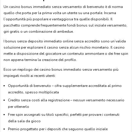
Un casino bonus immediato senza versamento di benvenuto è di norma
quello che porta per la prima volta un utente su una portale. Incarna
l’opportunità più popolare e vantaggiosa tra quelle disponibili. Il
pacchetto comprende frequentemente fondi bonus sul iniziale versamento,
giri gratis o un combinazione di ambedue.
I bonus senza deposito immediato online senza accredito sono un’valida
soluzione per esplorare il casino senza alcun rischio monetario. Il casino
mette a disposizione del giocatore un contenuto ammontare o dei free spin
non appena termina la creazione del profilo.
Ecco un riepilogo dei casino bonus immediato senza versamento più
impiegati rivolti ai recenti utenti:
Opportunità di benvenuto – cifra supplementare accreditata al primo
accredito, spesso moltiplicata
Credito senza costi alla registrazione – nessun versamento necessario
per ottenerlo
Free spin assegnati su titoli specifici, perfetti per provare i contenuti
della sala da gioco
Premio progettato per i depositi che seguono quello iniziale