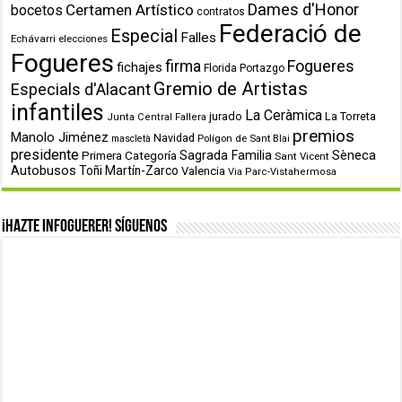
Dames d'Honor
Certamen Artístico
bocetos
contratos
Federació de
Especial
Falles
Echávarri
elecciones
Fogueres
firma
Fogueres
fichajes
Florida Portazgo
Gremio de Artistas
Especials d'Alacant
infantiles
La Ceràmica
jurado
La Torreta
Junta Central Fallera
premios
Manolo Jiménez
Navidad
Polígon de Sant Blai
mascletà
presidente
Primera Categoría
Sagrada Familia
Sèneca
Sant Vicent
Autobusos
Toñi Martín-Zarco
Valencia
Via Parc-Vistahermosa
¡Hazte infoguerer! Síguenos