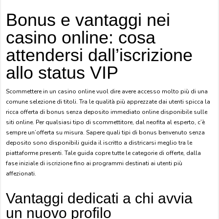
Bonus e vantaggi nei
casino online: cosa
attendersi dall’iscrizione
allo status VIP
Scommettere in un casino online vuol dire avere accesso molto più di una
comune selezione di titoli. Tra le qualità più apprezzate dai utenti spicca la
ricca offerta di bonus senza deposito immediato online disponibile sulle
siti online. Per qualsiasi tipo di scommettitore, dal neofita al esperto, c’è
sempre un’offerta su misura. Sapere quali tipi di
bonus benvenuto senza
deposito
sono disponibili guida il iscritto a districarsi meglio tra le
piattaforme presenti. Tale guida copre tutte le categorie di offerte, dalla
fase iniziale di iscrizione fino ai programmi destinati ai utenti più
affezionati.
Vantaggi dedicati a chi avvia
un nuovo profilo