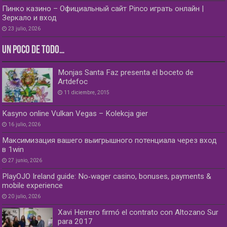
Пинко казино – Официальный сайт Pinco играть онлайн |
Зеркало и вход
23 julio, 2026
UN POCO DE TODO…
Monjas Santa Faz presenta el boceto de
Artdefoc
11 diciembre, 2015
Kasyno online Vulkan Vegas – Kolekcja gier
16 julio, 2026
Максимизация вашего выигрышного потенциала через вход
в 1win
27 junio, 2026
PlayOJO Ireland guide: No‑wager casino, bonuses, payments &
mobile experience
20 julio, 2026
Xavi Herrero firmó el contrato con Altozano Sur
para 2017