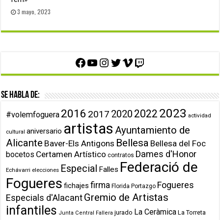
3 mayo, 2023
Facebook
YouTube
Instagram
Twitter
Vimeo
Twitch
Se habla de:
2023
2016
2022
2020
2017
#volemfoguera
actividad
artistas
Ayuntamiento de
aniversario
cultural
Alicante
Bellesa
Baver-Els Antigons
Bellesa del Foc
Dames d'Honor
Certamen Artístico
bocetos
contratos
Federació de
Especial
Falles
Echávarri
elecciones
Fogueres
firma
Fogueres
fichajes
Florida Portazgo
Gremio de Artistas
Especials d'Alacant
infantiles
La Ceràmica
jurado
La Torreta
Junta Central Fallera