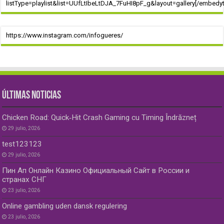
listType=playlist&list=UUfLtIbeLtDJA_7FuHI8pF_g&layout=gallery[/embedyt
https://www.instagram.com/infogueres/
ÚLTIMAS NOTICIAS
Chicken Road: Quick‑Hit Crash Gaming cu Timing Îndrăzneț
29 julio, 2026
test123123
29 julio, 2026
Пин Ап Онлайн Казино Официальный Сайт в России и
странах СНГ
23 julio, 2026
Online gambling uden dansk regulering
23 julio, 2026