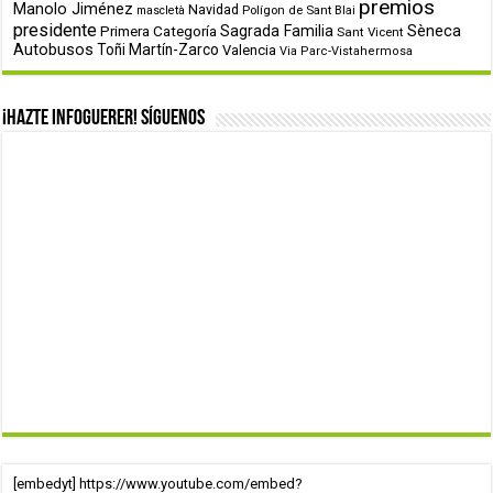
premios
Manolo Jiménez
Navidad
Polígon de Sant Blai
mascletà
presidente
Primera Categoría
Sagrada Familia
Sèneca
Sant Vicent
Autobusos
Toñi Martín-Zarco
Valencia
Via Parc-Vistahermosa
¡Hazte infoguerer! Síguenos
[embedyt] https://www.youtube.com/embed?