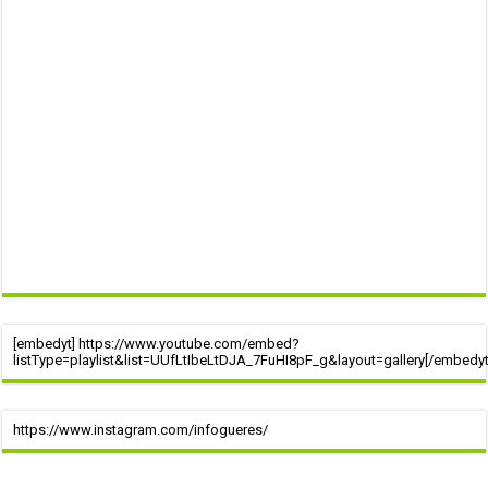
[embedyt] https://www.youtube.com/embed?
listType=playlist&list=UUfLtIbeLtDJA_7FuHI8pF_g&layout=gallery[/embedyt
https://www.instagram.com/infogueres/