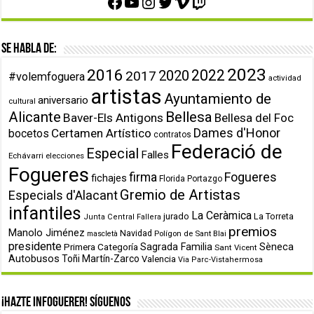
Facebook
YouTube
Instagram
Twitter
Vimeo
Twitch
Se habla de:
2023
2016
2022
2020
2017
#volemfoguera
actividad
artistas
Ayuntamiento de
aniversario
cultural
Alicante
Bellesa
Baver-Els Antigons
Bellesa del Foc
Dames d'Honor
Certamen Artístico
bocetos
contratos
Federació de
Especial
Falles
Echávarri
elecciones
Fogueres
firma
Fogueres
fichajes
Florida Portazgo
Gremio de Artistas
Especials d'Alacant
infantiles
La Ceràmica
jurado
La Torreta
Junta Central Fallera
premios
Manolo Jiménez
Navidad
Polígon de Sant Blai
mascletà
presidente
Primera Categoría
Sagrada Familia
Sèneca
Sant Vicent
Autobusos
Toñi Martín-Zarco
Valencia
Via Parc-Vistahermosa
¡Hazte infoguerer! Síguenos