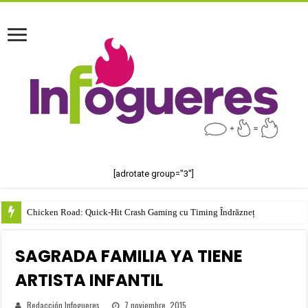
[adrotate group="3"]
Chicken Road: Quick‑Hit Crash Gaming cu Timing Îndrăzneț
SAGRADA FAMILIA YA TIENE
ARTISTA INFANTIL
Redacción Infogueres
7 noviembre, 2015