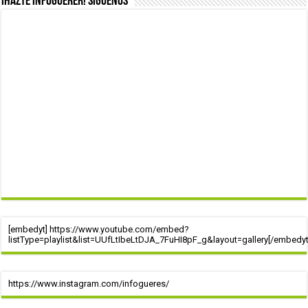
¡Hazte infoguerer! Síguenos
[embedyt] https://www.youtube.com/embed?
listType=playlist&list=UUfLtIbeLtDJA_7FuHI8pF_g&layout=gallery[/embedyt
https://www.instagram.com/infogueres/