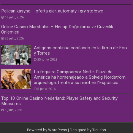
Pelican kasyno – oferta gier, automaty i gry stołowe
17 julio, 2026
Online Casino Marsbahis – Hesap Doğrulama ve Güvenlik
Önlemleri
23 julio, 2026
Antigons continúa confiando en la firma de Foix
y Torres
25 junio, 2022
La foguera Campoamor Norte-Plaza de
América ha homenajeado a Solveig Nordström,
arqueóloga, frente a su ninot en l’Exposició
5 junio, 2016
Top 10 Online Casino Nederland: Player Safety and Security
Measures
5 julio, 2026
Powered by
WordPress
| Designed by
TieLabs