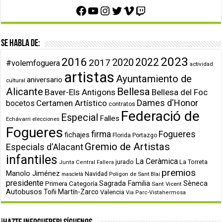
Facebook
YouTube
Instagram
Twitter
Vimeo
Twitch
Se habla de:
2023
2016
2022
2020
2017
#volemfoguera
actividad
artistas
Ayuntamiento de
aniversario
cultural
Alicante
Bellesa
Baver-Els Antigons
Bellesa del Foc
Dames d'Honor
Certamen Artístico
bocetos
contratos
Federació de
Especial
Falles
Echávarri
elecciones
Fogueres
firma
Fogueres
fichajes
Florida Portazgo
Gremio de Artistas
Especials d'Alacant
infantiles
La Ceràmica
jurado
La Torreta
Junta Central Fallera
premios
Manolo Jiménez
Navidad
Polígon de Sant Blai
mascletà
presidente
Primera Categoría
Sagrada Familia
Sèneca
Sant Vicent
Autobusos
Toñi Martín-Zarco
Valencia
Via Parc-Vistahermosa