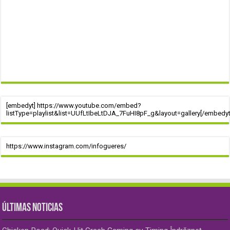
[embedyt] https://www.youtube.com/embed?
listType=playlist&list=UUfLtIbeLtDJA_7FuHI8pF_g&layout=gallery[/embedyt
https://www.instagram.com/infogueres/
ÚLTIMAS NOTICIAS