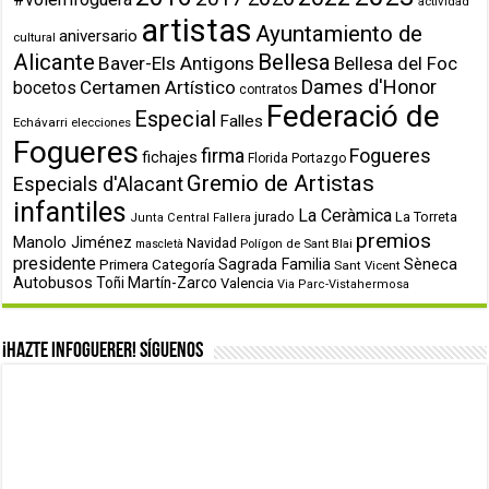
actividad
artistas
Ayuntamiento de
aniversario
cultural
Alicante
Bellesa
Baver-Els Antigons
Bellesa del Foc
Dames d'Honor
Certamen Artístico
bocetos
contratos
Federació de
Especial
Falles
Echávarri
elecciones
Fogueres
firma
Fogueres
fichajes
Florida Portazgo
Gremio de Artistas
Especials d'Alacant
infantiles
La Ceràmica
jurado
La Torreta
Junta Central Fallera
premios
Manolo Jiménez
Navidad
Polígon de Sant Blai
mascletà
presidente
Primera Categoría
Sagrada Familia
Sèneca
Sant Vicent
Autobusos
Toñi Martín-Zarco
Valencia
Via Parc-Vistahermosa
¡Hazte infoguerer! Síguenos