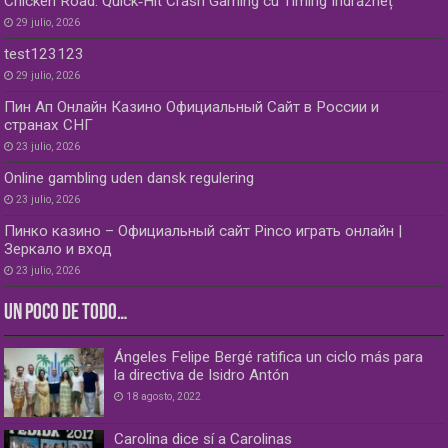
Chicken Road: Quick‑Hit Crash Gaming cu Timing Îndrăzneț
29 julio, 2026
test123123
29 julio, 2026
Пин Ап Онлайн Казино Официальный Сайт в России и
странах СНГ
23 julio, 2026
Online gambling uden dansk regulering
23 julio, 2026
Пинко казино – Официальный сайт Pinco играть онлайн |
Зеркало и вход
23 julio, 2026
UN POCO DE TODO…
Ángeles Felipe Bergé ratifica un ciclo más para
la directiva de Isidro Antón
18 agosto, 2022
Carolina dice sí a Carolinas