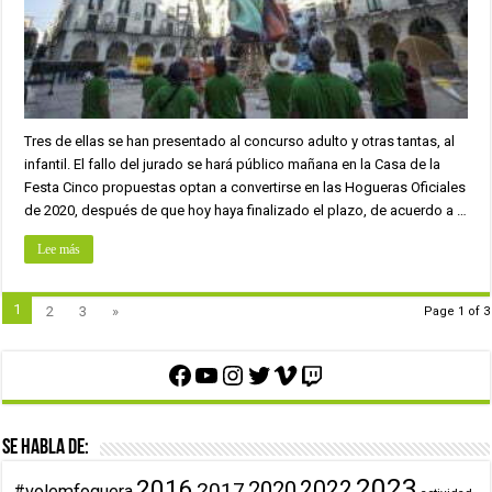
Tres de ellas se han presentado al concurso adulto y otras tantas, al
infantil. El fallo del jurado se hará público mañana en la Casa de la
Festa Cinco propuestas optan a convertirse en las Hogueras Oficiales
de 2020, después de que hoy haya finalizado el plazo, de acuerdo a …
Lee más
1
2
3
»
Page 1 of 3
Facebook
YouTube
Instagram
Twitter
Vimeo
Twitch
Se habla de:
2023
2016
2022
2020
2017
#volemfoguera