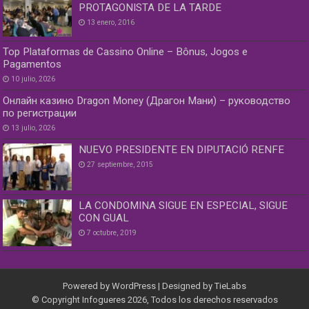
PROTAGONISTA DE LA TARDE
13 enero, 2016
Top Plataformas de Cassino Online – Bônus, Jogos e
Pagamentos
10 julio, 2026
Онлайн казино Dragon Money (Драгон Мани) – руководство
по регистрации
13 julio, 2026
NUEVO PRESIDENTE EN DIPUTACIÓ RENFE
27 septiembre, 2015
LA CONDOMINA SIGUE EN ESPECIAL, SIGUE
CON GUAL
7 octubre, 2019
Powered by
WordPress
| Designed by
TieLabs
© Copyright Infogueres 2026, Todos los derechos reservados