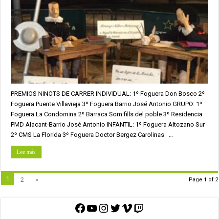
PREMIOS NINOTS DE CARRER INDIVIDUAL: 1º Foguera Don Bosco 2º
Foguera Puente Villavieja 3º Foguera Barrio José Antonio GRUPO: 1º
Foguera La Condomina 2º Barraca Som fills del poble 3º Residencia
PMD Alacant-Barrio José Antonio INFANTIL: 1º Foguera Altozano Sur
2º CMS La Florida 3º Foguera Doctor Bergez Carolinas …
Lee más
1
2
»
Page 1 of 2
Facebook
YouTube
Instagram
Twitter
Vimeo
Twitch