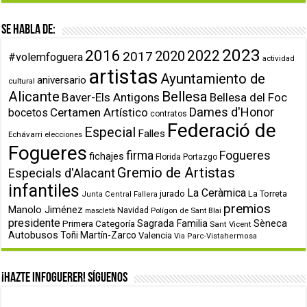
Se habla de:
2023
2016
2022
2020
2017
#volemfoguera
actividad
artistas
Ayuntamiento de
aniversario
cultural
Alicante
Bellesa
Baver-Els Antigons
Bellesa del Foc
Dames d'Honor
Certamen Artístico
bocetos
contratos
Federació de
Especial
Falles
Echávarri
elecciones
Fogueres
firma
Fogueres
fichajes
Florida Portazgo
Gremio de Artistas
Especials d'Alacant
infantiles
La Ceràmica
jurado
La Torreta
Junta Central Fallera
premios
Manolo Jiménez
Navidad
Polígon de Sant Blai
mascletà
presidente
Primera Categoría
Sagrada Familia
Sèneca
Sant Vicent
Autobusos
Toñi Martín-Zarco
Valencia
Via Parc-Vistahermosa
¡Hazte infoguerer! Síguenos