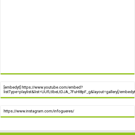
[embedyt] https://www.youtube.com/embed?
listType=playlist&list=UUfLtIbeLtDJA_7FuHI8pF_g&layout=gallery[/embedyt
https://www.instagram.com/infogueres/