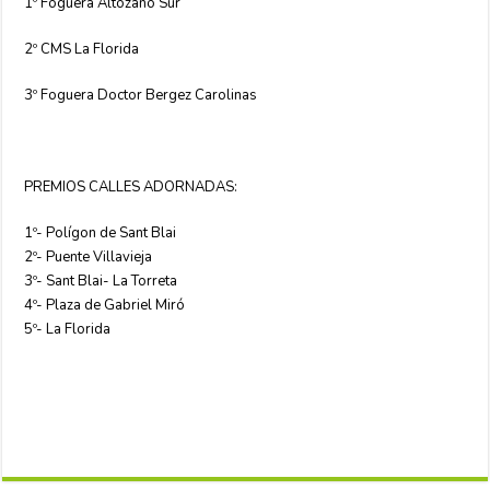
1º Foguera Altozano Sur
2º CMS La Florida
3º Foguera Doctor Bergez Carolinas
PREMIOS CALLES ADORNADAS:
1º- Polígon de Sant Blai
2º- Puente Villavieja
3º- Sant Blai- La Torreta
4º- Plaza de Gabriel Miró
5º- La Florida