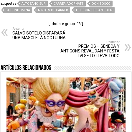
Etiquetas
ALTOZANO SUR
CARRER ADORNATS
DON BOSCO
LA CONDOMINA
NINOTS DE CARRER
POLÍGON DE SANT BLAI
[adrotate group="3"]
Anterior
CALVO SOTELO DISPARARÁ
UNA MASCLETÀ NOCTURNA
Posterior
PREMIOS – SÈNECA Y
ANTIGONS REVALIDAN Y FESTA
I VI SE LO LLEVA TODO
Artículos relacionados