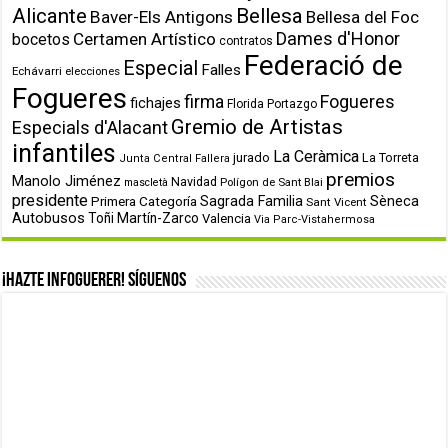
Alicante
Bellesa
Baver-Els Antigons
Bellesa del Foc
Dames d'Honor
Certamen Artístico
bocetos
contratos
Federació de
Especial
Falles
Echávarri
elecciones
Fogueres
firma
Fogueres
fichajes
Florida Portazgo
Gremio de Artistas
Especials d'Alacant
infantiles
La Ceràmica
jurado
La Torreta
Junta Central Fallera
premios
Manolo Jiménez
Navidad
Polígon de Sant Blai
mascletà
presidente
Primera Categoría
Sagrada Familia
Sèneca
Sant Vicent
Autobusos
Toñi Martín-Zarco
Valencia
Via Parc-Vistahermosa
¡Hazte infoguerer! Síguenos