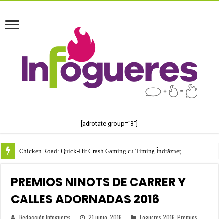
[adrotate group="3"]
Chicken Road: Quick‑Hit Crash Gaming cu Timing Îndrăzneț
PREMIOS NINOTS DE CARRER Y
CALLES ADORNADAS 2016
Redacción Infogueres
21 junio, 2016
Fogueres 2016
,
Premios