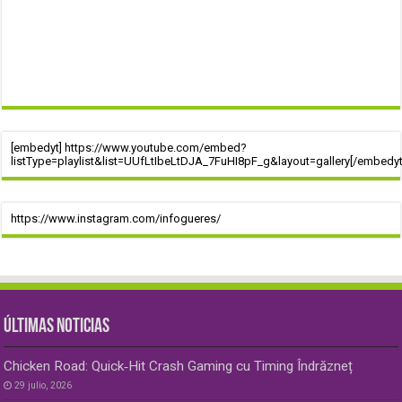
[embedyt] https://www.youtube.com/embed?
listType=playlist&list=UUfLtIbeLtDJA_7FuHI8pF_g&layout=gallery[/embedyt
https://www.instagram.com/infogueres/
ÚLTIMAS NOTICIAS
Chicken Road: Quick‑Hit Crash Gaming cu Timing Îndrăzneț
29 julio, 2026