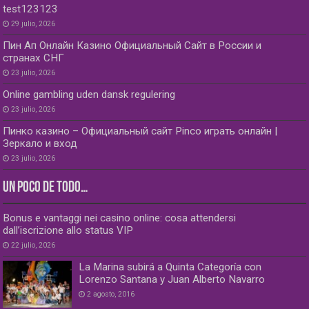
test123123
29 julio, 2026
Пин Ап Онлайн Казино Официальный Сайт в России и
странах СНГ
23 julio, 2026
Online gambling uden dansk regulering
23 julio, 2026
Пинко казино – Официальный сайт Pinco играть онлайн |
Зеркало и вход
23 julio, 2026
UN POCO DE TODO…
Bonus e vantaggi nei casino online: cosa attendersi
dall’iscrizione allo status VIP
22 julio, 2026
La Marina subirá a Quinta Categoría con
Lorenzo Santana y Juan Alberto Navarro
2 agosto, 2016