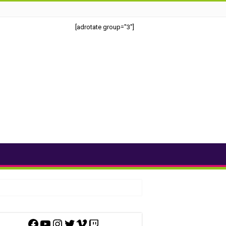
[adrotate group="3"]
Facebook
YouTube
Instagram
Twitter
Vimeo
Twitch