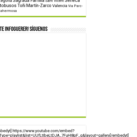
tegoría
Sagrada Familia
Sèneca
Sant Vicent
tobusos
Toñi Martín-Zarco
Valencia
Via Parc-
tahermosa
te infoguerer! Síguenos
mbedyt] https://www.youtube.com/embed?
tType=playlist&list=UUfLtIbeLtDJA_7FuHI8pF_g&layout=gallery[/embedyt]