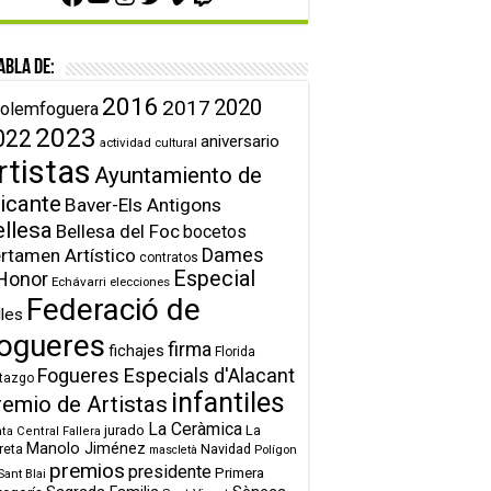
abla de:
2016
2020
2017
olemfoguera
2023
022
aniversario
actividad cultural
rtistas
Ayuntamiento de
icante
Baver-Els Antigons
ellesa
Bellesa del Foc
bocetos
Dames
rtamen Artístico
contratos
Especial
Honor
Echávarri
elecciones
Federació de
lles
ogueres
firma
fichajes
Florida
Fogueres Especials d'Alacant
tazgo
infantiles
remio de Artistas
La Ceràmica
jurado
La
ta Central Fallera
Manolo Jiménez
reta
Navidad
Polígon
mascletà
premios
presidente
Primera
Sant Blai