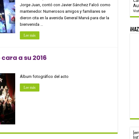
Ca
Jorge Juan, contó con Javier Sánchez Falcó como
Au
mantenedor. Numerosos amigos y familiares se
Vis
dieron cita en la avenida General Marvá para dar la
bienvenida …
¡Haz
Lee más
 cara a su 2016
Álbum fotográfico del acto
Lee más
[e
lis