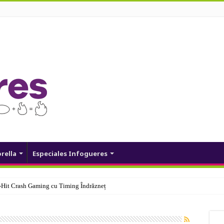
orella
Especiales Infogueres
Hit Crash Gaming cu Timing Îndrăzneț