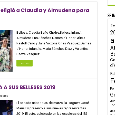
 eligió a Claudia y Almudena para
Se h
#v
2
Bellesa: Claudia Baño Chofre.Bellesa Infantil:
Almudena Ens Sánchez.Dames d’Honor: Alicia
a
Rastoll Cano y Jana Victoria Orías Vásquez.Dames
Al
d’Honor infantils: María Sánchez Díaz y Valentina
B
Baeza Vásquez.
Ce
Lee más
d'
Fa
F
A SUS BELLESES 2019
Por
G
gueres
Jun
El pasado sábado 30 de marzo, la Hoguera José
Tor
María Py presentó a sus nuevas representantes
de 
2019. El acto, celebrado en las escaleras del IES