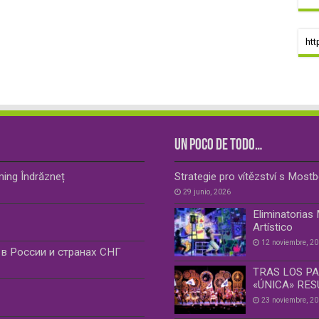
htt
UN POCO DE TODO…
ming Îndrăzneț
Strategie pro vítězství s Most
29 junio, 2026
Eliminatorias
Artístico
12 noviembre, 2
в России и странах СНГ
TRAS LOS PA
«ÚNICA» RES
23 noviembre, 2