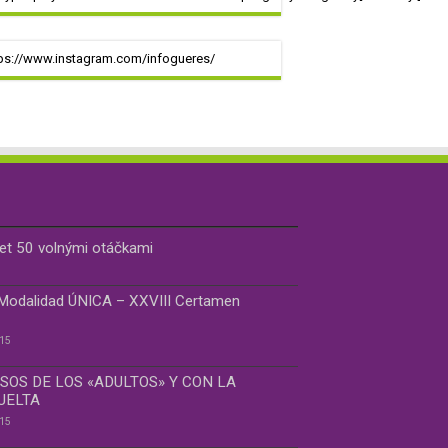
ps://www.instagram.com/infogueres/
bet 50 volnými otáčkami
 Modalidad ÚNICA – XXVIII Certamen
015
SOS DE LOS «ADULTOS» Y CON LA
UELTA
015