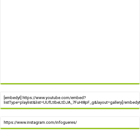
[embedyt] https://www.youtube.com/embed?
listType=playlist&list=UUfLtIbeLtDJA_7FuHI8pF_g&layout=gallery[/embedyt
https://www.instagram.com/infogueres/