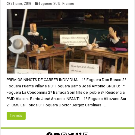
21 junio, 2016
Fogueres 2016
,
Premios
PREMIOS NINOTS DE CARRER INDIVIDUAL: 1º Foguera Don Bosco 2º
Foguera Puente Villavieja 3º Foguera Barrio José Antonio GRUPO: 1º
Foguera La Condomina 2º Barraca Som fills del poble 3º Residencia
PMD Alacant-Barrio José Antonio INFANTIL: 1º Foguera Altozano Sur
2º CMS La Florida 3º Foguera Doctor Bergez Carolinas …
Lee más
Facebook
YouTube
Instagram
Twitter
Vimeo
Twitch