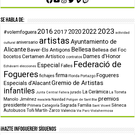
Se habla de:
2023
2016
2022
2020
2017
#volemfoguera
actividad
artistas
Ayuntamiento de
aniversario
cultural
Alicante
Bellesa
Baver-Els Antigons
Bellesa del Foc
Dames d'Honor
Certamen Artístico
bocetos
contratos
Federació de
Especial
Falles
Echávarri
elecciones
Fogueres
firma
Fogueres
fichajes
Florida Portazgo
Gremio de Artistas
Especials d'Alacant
infantiles
La Ceràmica
jurado
La Torreta
Junta Central Fallera
premios
Manolo Jiménez
Navidad
Polígon de Sant Blai
mascletà
presidente
Primera Categoría
Sagrada Familia
Sèneca
Sant Vicent
Autobusos
Toñi Martín-Zarco
Valencia
Via Parc-Vistahermosa
¡Hazte infoguerer! Síguenos