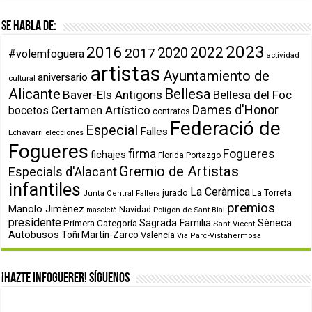
Se habla de:
2023
2016
2022
2020
2017
#volemfoguera
actividad
artistas
Ayuntamiento de
aniversario
cultural
Alicante
Bellesa
Baver-Els Antigons
Bellesa del Foc
Dames d'Honor
Certamen Artístico
bocetos
contratos
Federació de
Especial
Falles
Echávarri
elecciones
Fogueres
firma
Fogueres
fichajes
Florida Portazgo
Gremio de Artistas
Especials d'Alacant
infantiles
La Ceràmica
jurado
La Torreta
Junta Central Fallera
premios
Manolo Jiménez
Navidad
Polígon de Sant Blai
mascletà
presidente
Primera Categoría
Sagrada Familia
Sèneca
Sant Vicent
Autobusos
Toñi Martín-Zarco
Valencia
Via Parc-Vistahermosa
¡Hazte infoguerer! Síguenos