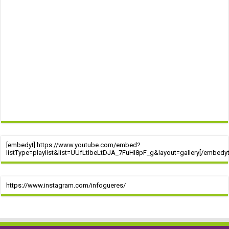
[embedyt] https://www.youtube.com/embed?
listType=playlist&list=UUfLtIbeLtDJA_7FuHI8pF_g&layout=gallery[/embedyt
https://www.instagram.com/infogueres/