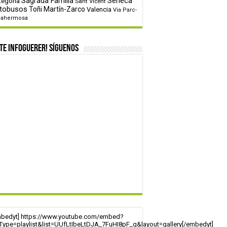
tegoría
Sagrada Familia
Sèneca
Sant Vicent
tobusos
Toñi Martín-Zarco
Valencia
Via Parc-
tahermosa
te infoguerer! Síguenos
mbedyt] https://www.youtube.com/embed?
tType=playlist&list=UUfLtIbeLtDJA_7FuHI8pF_g&layout=gallery[/embedyt]