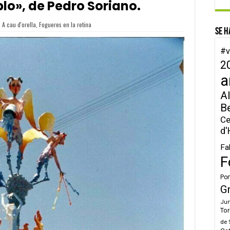
plo», de Pedro Soriano.
A cau d'orella
,
Fogueres en la retina
Se h
#v
2
a
Al
B
Ce
d'
Fa
F
Por
G
Jun
Tor
de 