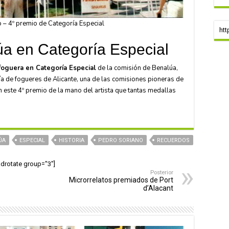
 – 4º premio de Categoría Especial
htt
úa en Categoría Especial
 foguera en Categoría Especial
de la comisión de Benalúa,
a de fogueres de Alicante, una de las comisiones pioneras de
n este 4º premio de la mano del artista que tantas medallas
ÚA
ESPECIAL
HISTORIA
PEDRO SORIANO
RECUERDOS
adrotate group="3"]
Posterior
Microrrelatos premiados de Port
d’Alacant