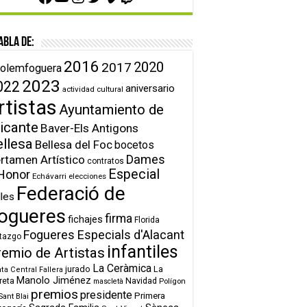
abla de:
2016
2020
2017
olemfoguera
2023
022
aniversario
actividad cultural
rtistas
Ayuntamiento de
icante
Baver-Els Antigons
ellesa
Bellesa del Foc
bocetos
Dames
rtamen Artístico
contratos
Especial
Honor
Echávarri
elecciones
Federació de
lles
ogueres
firma
fichajes
Florida
Fogueres Especials d'Alacant
tazgo
infantiles
remio de Artistas
La Ceràmica
jurado
La
ta Central Fallera
Manolo Jiménez
reta
Navidad
Polígon
mascletà
premios
presidente
Primera
Sant Blai