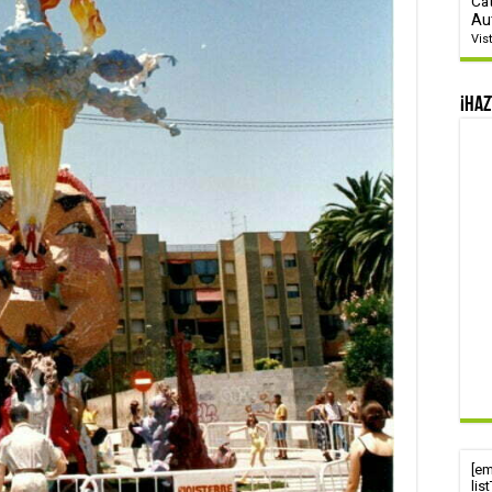
Ca
Au
Vis
¡Haz
[e
lis