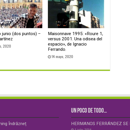
 junio (dos puntos) –
Maisonnave 1995: «Roure 1,
artínez
versus 2001. Una odisea del
espacio», de Ignacio
o, 2020
Ferrando.
14 mayo, 2020
UN POCO DE TODO…
ming Îndrăzneț
HERMANOS FERRÁNDEZ SE 
1 julio, 2016