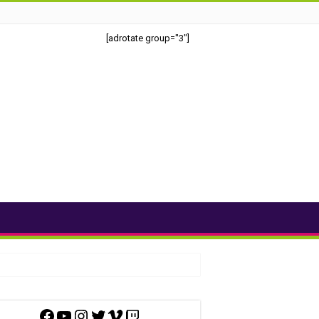
[adrotate group="3"]
Facebook
YouTube
Instagram
Twitter
Vimeo
Twitch