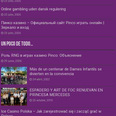
23 julio, 2026
Online gambling uden dansk regulering
23 julio, 2026
Пинко казино – Официальный сайт Pinco играть онлайн |
Зеркало и вход
23 julio, 2026
UN POCO DE TODO…
Роль RNG в играх казино Pinco: Объяснение
29 junio, 2026
Más de un centenar de Dames Infantils se
divierten en la convivencia
24 abril, 2022
ESPADERO Y ART DE FOC RENUEVAN EN
PRINCESA MERCEDES
25 octubre, 2015
Ice Casino Polska – Jak zarejestrować się i zacząć grać w
Polsce