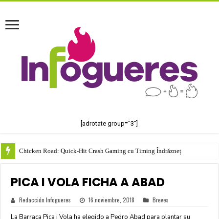
[adrotate group="3"]
Chicken Road: Quick‑Hit Crash Gaming cu Timing Îndrăzneț
PICA I VOLA FICHA A ABAD
Redacción Infogueres
16 noviembre, 2018
Breves
La Barraca Pica i Vola ha elegido a Pedro Abad para plantar su