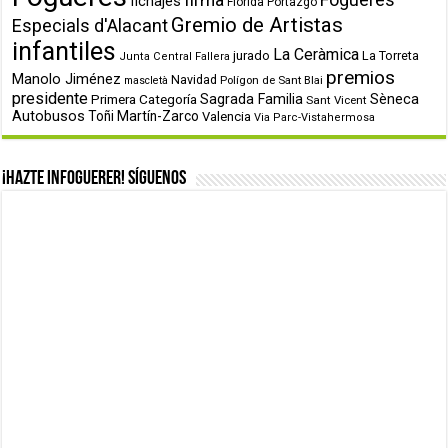
fichajes
Florida Portazgo
Gremio de Artistas
Especials d'Alacant
infantiles
La Ceràmica
jurado
La Torreta
Junta Central Fallera
premios
Manolo Jiménez
Navidad
Polígon de Sant Blai
mascletà
presidente
Primera Categoría
Sagrada Familia
Sèneca
Sant Vicent
Autobusos
Toñi Martín-Zarco
Valencia
Via Parc-Vistahermosa
¡Hazte infoguerer! Síguenos