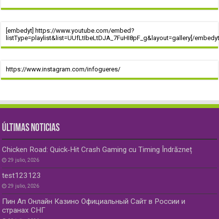
[embedyt] https://www.youtube.com/embed?
listType=playlist&list=UUfLtIbeLtDJA_7FuHI8pF_g&layout=gallery[/embedyt
https://www.instagram.com/infogueres/
ÚLTIMAS NOTICIAS
Chicken Road: Quick‑Hit Crash Gaming cu Timing Îndrăzneț
29 julio, 2026
test123123
29 julio, 2026
Пин Ап Онлайн Казино Официальный Сайт в России и
странах СНГ