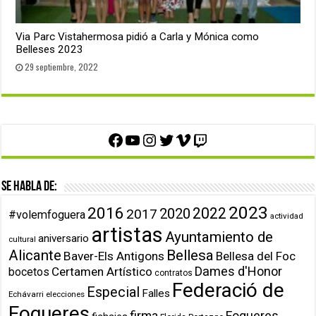
Via Parc Vistahermosa pidió a Carla y Mónica como
Belleses 2023
29 septiembre, 2022
Facebook
YouTube
Instagram
Twitter
Vimeo
Twitch
Se habla de:
2023
2016
2022
2020
2017
#volemfoguera
actividad
artistas
Ayuntamiento de
aniversario
cultural
Alicante
Bellesa
Baver-Els Antigons
Bellesa del Foc
Dames d'Honor
Certamen Artístico
bocetos
contratos
Federació de
Especial
Falles
Echávarri
elecciones
Fogueres
firma
Fogueres