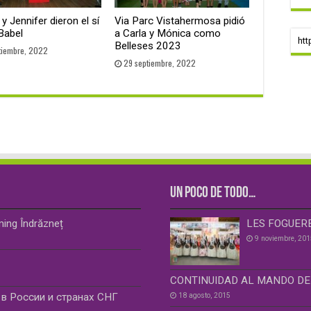
y Jennifer dieron el sí
Via Parc Vistahermosa pidió
Babel
a Carla y Mónica como
htt
Belleses 2023
tiembre, 2022
29 septiembre, 2022
UN POCO DE TODO…
ming Îndrăzneț
LES FOGUER
9 noviembre, 201
CONTINUIDAD AL MANDO DE
18 agosto, 2015
в России и странах СНГ