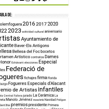
abla de:
2016
2020
2017
olemfoguera
2023
022
aniversario
actividad cultural
rtistas
Ayuntamiento de
icante
Baver-Els Antigons
ellesa
Bellesa del Foc
bocetos
Dames
rtamen Artístico
contratos
Especial
Honor
Echávarri
elecciones
Federació de
lles
ogueres
firma
fichajes
Florida
Fogueres Especials d'Alacant
tazgo
infantiles
remio de Artistas
La Ceràmica
jurado
La
ta Central Fallera
Manolo Jiménez
reta
Navidad
Polígon
mascletà
premios
presidente
Primera
Sant Blai