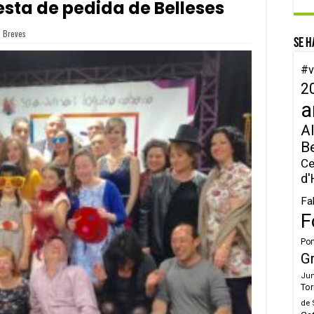
esta de pedida de Belleses
Breves
Se h
#v
2
a
Al
B
Ce
d'
Fa
F
Por
G
Jun
Tor
de 