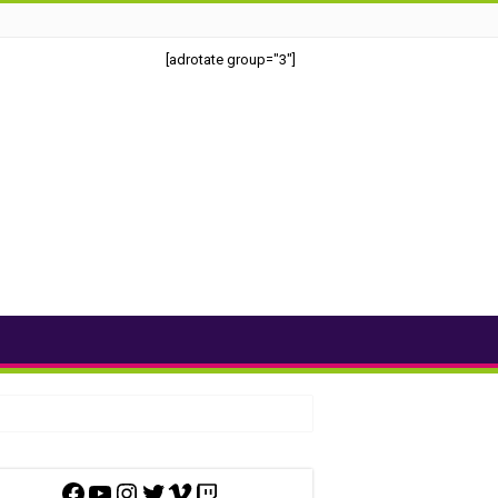
[adrotate group="3"]
Facebook
YouTube
Instagram
Twitter
Vimeo
Twitch