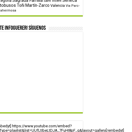
tegoría
Sagrada Familia
Sèneca
Sant Vicent
tobusos
Toñi Martín-Zarco
Valencia
Via Parc-
tahermosa
te infoguerer! Síguenos
mbedyt] https://www.youtube.com/embed?
tType=playlist&list=UUfLtIbeLtDJA_7FuHI8pF_g&layout=gallery[/embedyt]