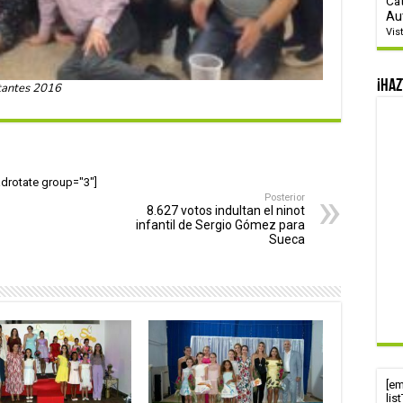
Ca
Au
Vis
¡Haz
ntantes 2016
adrotate group="3"]
Posterior
8.627 votos indultan el ninot
infantil de Sergio Gómez para
Sueca
[e
lis