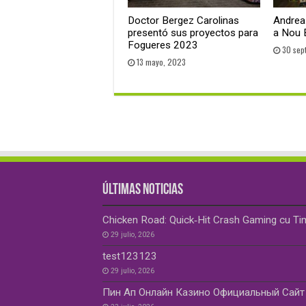
Doctor Bergez Carolinas
Andrea 
presentó sus proyectos para
a Nou 
Fogueres 2023
30 sep
13 mayo, 2023
ÚLTIMAS NOTICIAS
Chicken Road: Quick‑Hit Crash Gaming cu Ti
29 julio, 2026
test123123
29 julio, 2026
Пин Ап Онлайн Казино Официальный Сайт 