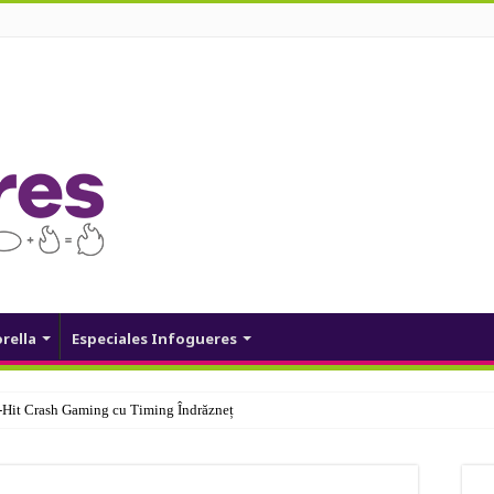
orella
Especiales Infogueres
Hit Crash Gaming cu Timing Îndrăzneț