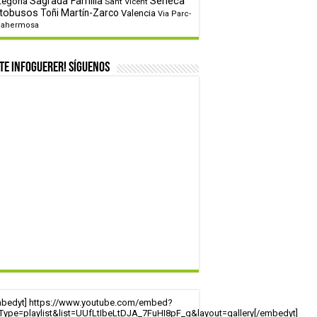
tegoría
Sagrada Familia
Sèneca
Sant Vicent
tobusos
Toñi Martín-Zarco
Valencia
Via Parc-
tahermosa
te infoguerer! Síguenos
mbedyt] https://www.youtube.com/embed?
tType=playlist&list=UUfLtIbeLtDJA_7FuHI8pF_g&layout=gallery[/embedyt]