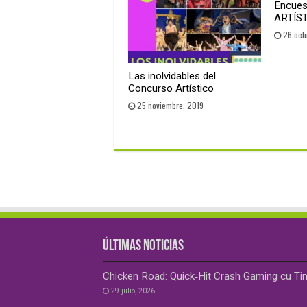
Encue
ARTÍS
26 oct
Las inolvidables del
Concurso Artístico
25 noviembre, 2019
ÚLTIMAS NOTICIAS
Chicken Road: Quick‑Hit Crash Gaming cu Ti
29 julio, 2026