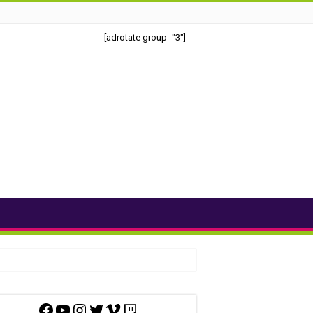
[adrotate group="3"]
Facebook
YouTube
Instagram
Twitter
Vimeo
Twitch