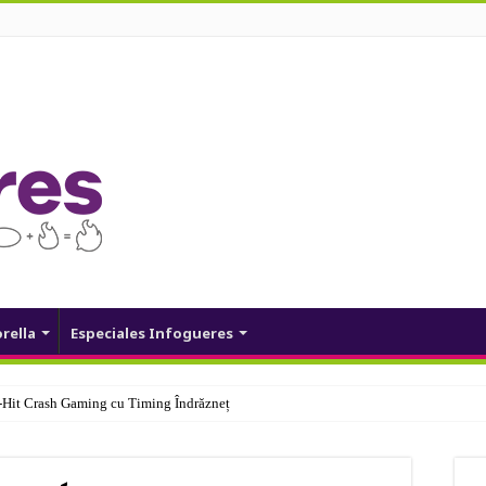
orella
Especiales Infogueres
Hit Crash Gaming cu Timing Îndrăzneț