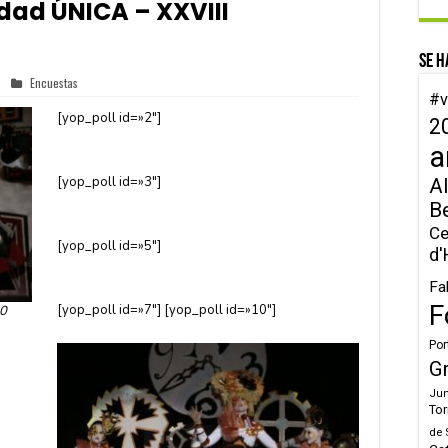
dad ÚNICA – XXVIII
Se h
Encuestas
#v
[yop_poll id=»2″]
2
a
[yop_poll id=»3″]
Al
B
Ce
[yop_poll id=»5″]
d'
Fa
F
[yop_poll id=»7″]
[yop_poll id=»10″]
30
Por
G
Jun
Tor
de 