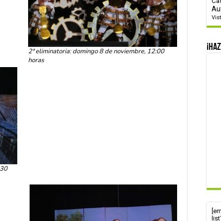
Ca
Au
Vis
¡Haz
2ª eliminatoria: domingo 8 de noviembre, 12:00
horas
:30
[e
lis