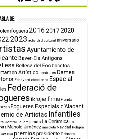
abla de:
2016
2020
2017
olemfoguera
2023
022
aniversario
actividad cultural
rtistas
Ayuntamiento de
icante
Baver-Els Antigons
ellesa
Bellesa del Foc
bocetos
Dames
rtamen Artístico
contratos
Especial
Honor
Echávarri
elecciones
Federació de
lles
ogueres
firma
fichajes
Florida
Fogueres Especials d'Alacant
tazgo
infantiles
remio de Artistas
La Ceràmica
jurado
La
ta Central Fallera
Manolo Jiménez
reta
Navidad
Polígon
mascletà
premios
presidente
Primera
Sant Blai