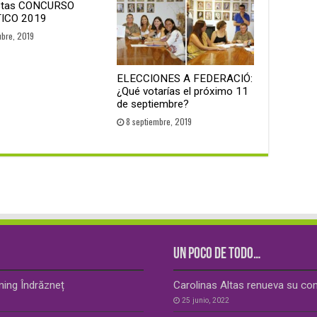
stas CONCURSO
TICO 2019
ubre, 2019
ELECCIONES A FEDERACIÓ:
¿Qué votarías el próximo 11
de septiembre?
8 septiembre, 2019
UN POCO DE TODO…
ming Îndrăzneț
Carolinas Altas renueva su co
25 junio, 2022