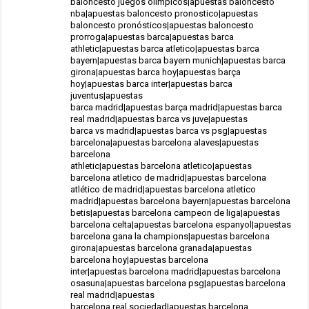
baloncesto juegos olimpicos|apuestas baloncesto
nba|apuestas baloncesto pronostico|apuestas
baloncesto pronósticos|apuestas baloncesto
prorroga|apuestas barca|apuestas barca
athletic|apuestas barca atletico|apuestas barca
bayern|apuestas barca bayern munich|apuestas barca
girona|apuestas barca hoy|apuestas barça
hoy|apuestas barca inter|apuestas barca
juventus|apuestas
barca madrid|apuestas barça madrid|apuestas barca
real madrid|apuestas barca vs juve|apuestas
barca vs madrid|apuestas barca vs psg|apuestas
barcelona|apuestas barcelona alaves|apuestas
barcelona
athletic|apuestas barcelona atletico|apuestas
barcelona atletico de madrid|apuestas barcelona
atlético de madrid|apuestas barcelona atletico
madrid|apuestas barcelona bayern|apuestas barcelona
betis|apuestas barcelona campeon de liga|apuestas
barcelona celta|apuestas barcelona espanyol|apuestas
barcelona gana la champions|apuestas barcelona
girona|apuestas barcelona granada|apuestas
barcelona hoy|apuestas barcelona
inter|apuestas barcelona madrid|apuestas barcelona
osasuna|apuestas barcelona psg|apuestas barcelona
real madrid|apuestas
barcelona real sociedad|apuestas barcelona