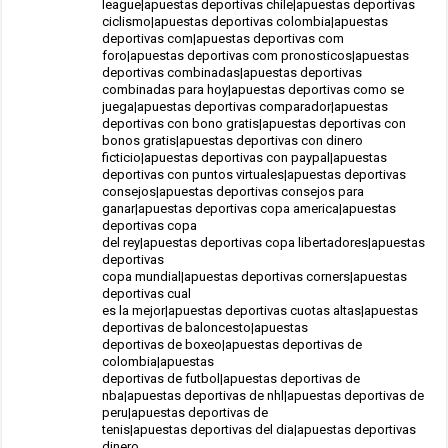
league|apuestas deportivas chile|apuestas deportivas
ciclismo|apuestas deportivas colombia|apuestas
deportivas com|apuestas deportivas com
foro|apuestas deportivas com pronosticos|apuestas
deportivas combinadas|apuestas deportivas
combinadas para hoy|apuestas deportivas como se
juega|apuestas deportivas comparador|apuestas
deportivas con bono gratis|apuestas deportivas con
bonos gratis|apuestas deportivas con dinero
ficticio|apuestas deportivas con paypal|apuestas
deportivas con puntos virtuales|apuestas deportivas
consejos|apuestas deportivas consejos para
ganar|apuestas deportivas copa america|apuestas
deportivas copa
del rey|apuestas deportivas copa libertadores|apuestas
deportivas
copa mundial|apuestas deportivas corners|apuestas
deportivas cual
es la mejor|apuestas deportivas cuotas altas|apuestas
deportivas de baloncesto|apuestas
deportivas de boxeo|apuestas deportivas de
colombia|apuestas
deportivas de futbol|apuestas deportivas de
nba|apuestas deportivas de nhl|apuestas deportivas de
peru|apuestas deportivas de
tenis|apuestas deportivas del dia|apuestas deportivas
dinero