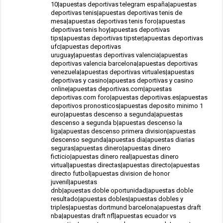
10|apuestas deportivas telegram españa|apuestas
deportivas tenis|apuestas deportivas tenis de
mesa|apuestas deportivas tenis foro|apuestas
deportivas tenis hoy|apuestas deportivas
tips|apuestas deportivas tipster|apuestas deportivas
ufc|apuestas deportivas
uruguay|apuestas deportivas valencia|apuestas
deportivas valencia barcelona|apuestas deportivas
venezuela|apuestas deportivas virtuales|apuestas
deportivas y casino|apuestas deportivas y casino
online|apuestas deportivas.com|apuestas
deportivas.com foro|apuestas deportivas.es|apuestas
deportivos pronosticos|apuestas deposito minimo 1
euro|apuestas descenso a segunda|apuestas
descenso a segunda b|apuestas descenso la
liga|apuestas descenso primera division|apuestas
descenso segunda|apuestas dia|apuestas diarias
seguras|apuestas dinero|apuestas dinero
ficticio|apuestas dinero real|apuestas dinero
virtual|apuestas directas|apuestas directo|apuestas
directo futbol|apuestas division de honor
juvenil|apuestas
dnb|apuestas doble oportunidad|apuestas doble
resultado|apuestas dobles|apuestas dobles y
triples|apuestas dortmund barcelona|apuestas draft
nba|apuestas draft nfl|apuestas ecuador vs