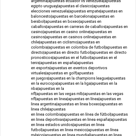
argentina|apuestas ecuador vs venezuela|apuestas
egipto uruguay|apuestas el clasico|apuestas
elecciones venezuela|apuestas empate|apuestas en
baloncesto|apuestas en barcelona|apuestas en
beisbol|apuestas en boxeo|apuestas en
caballos|apuestas en carreras de caballos|apuestas en
casino|apuestas en casino online|apuestas en
casinos|apuestas en casinos online|apuestas en
chile|apuestas en ciclismo|apuestas en
colombia|apuestas en colombia de futbol|apuestas en
directo|apuestas en directo futbol|apuestas en directo
pronosticos|apuestas en el futbol|apuestas en el
tenis|apuestas en españa|apuestas
en esports|apuestas en eventos deportivos
virtuales|apuestas en golf|apuestas
en juegos|apuestas en la champions league|apuestas
en la eurocopa|apuestas en la liga|apuestas en la
nba|apuestas en la
nfl|apuestas en las vegas mlb|apuestas en las vegas
nfl|apuestas en linea|apuestas en línea|apuestas en
linea argentina|apuestas en linea boxeo|apuestas en
linea chile|apuestas
en linea colombia|apuestas en línea de fútbol|apuestas
en linea deportivas|apuestas en linea españa|apuestas
en linea estados unidos|apuestas en linea
futbol|apuestas en linea mexico|apuestas en línea
méxico|apuestas en linea mundial|apuestas en linea