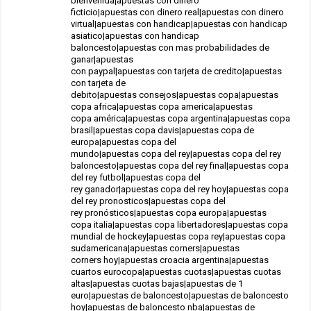
bienvenida|apuestas con dinero
ficticio|apuestas con dinero real|apuestas con dinero
virtual|apuestas con handicap|apuestas con handicap
asiatico|apuestas con handicap
baloncesto|apuestas con mas probabilidades de
ganar|apuestas
con paypal|apuestas con tarjeta de credito|apuestas
con tarjeta de
debito|apuestas consejos|apuestas copa|apuestas
copa africa|apuestas copa america|apuestas
copa américa|apuestas copa argentina|apuestas copa
brasil|apuestas copa davis|apuestas copa de
europa|apuestas copa del
mundo|apuestas copa del rey|apuestas copa del rey
baloncesto|apuestas copa del rey final|apuestas copa
del rey futbol|apuestas copa del
rey ganador|apuestas copa del rey hoy|apuestas copa
del rey pronosticos|apuestas copa del
rey pronósticos|apuestas copa europa|apuestas
copa italia|apuestas copa libertadores|apuestas copa
mundial de hockey|apuestas copa rey|apuestas copa
sudamericana|apuestas corners|apuestas
corners hoy|apuestas croacia argentina|apuestas
cuartos eurocopa|apuestas cuotas|apuestas cuotas
altas|apuestas cuotas bajas|apuestas de 1
euro|apuestas de baloncesto|apuestas de baloncesto
hoy|apuestas de baloncesto nba|apuestas de