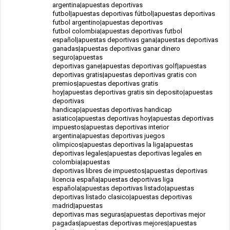
argentina|apuestas deportivas
futbol|apuestas deportivas fútbol|apuestas deportivas
futbol argentino|apuestas deportivas
futbol colombia|apuestas deportivas futbol
español|apuestas deportivas gana|apuestas deportivas
ganadas|apuestas deportivas ganar dinero
seguro|apuestas
deportivas gane|apuestas deportivas golf|apuestas
deportivas gratis|apuestas deportivas gratis con
premios|apuestas deportivas gratis
hoy|apuestas deportivas gratis sin deposito|apuestas
deportivas
handicap|apuestas deportivas handicap
asiatico|apuestas deportivas hoy|apuestas deportivas
impuestos|apuestas deportivas interior
argentina|apuestas deportivas juegos
olimpicos|apuestas deportivas la liga|apuestas
deportivas legales|apuestas deportivas legales en
colombia|apuestas
deportivas libres de impuestos|apuestas deportivas
licencia españa|apuestas deportivas liga
española|apuestas deportivas listado|apuestas
deportivas listado clasico|apuestas deportivas
madrid|apuestas
deportivas mas seguras|apuestas deportivas mejor
pagadas|apuestas deportivas mejores|apuestas