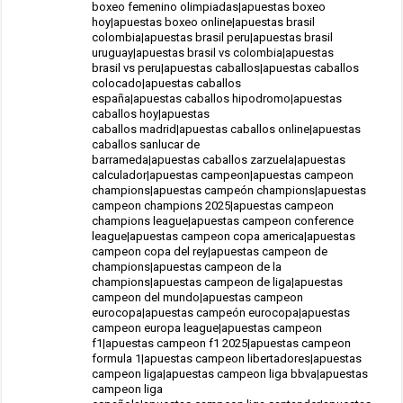
boxeo femenino olimpiadas|apuestas boxeo
hoy|apuestas boxeo online|apuestas brasil
colombia|apuestas brasil peru|apuestas brasil
uruguay|apuestas brasil vs colombia|apuestas
brasil vs peru|apuestas caballos|apuestas caballos
colocado|apuestas caballos
españa|apuestas caballos hipodromo|apuestas
caballos hoy|apuestas
caballos madrid|apuestas caballos online|apuestas
caballos sanlucar de
barrameda|apuestas caballos zarzuela|apuestas
calculador|apuestas campeon|apuestas campeon
champions|apuestas campeón champions|apuestas
campeon champions 2025|apuestas campeon
champions league|apuestas campeon conference
league|apuestas campeon copa america|apuestas
campeon copa del rey|apuestas campeon de
champions|apuestas campeon de la
champions|apuestas campeon de liga|apuestas
campeon del mundo|apuestas campeon
eurocopa|apuestas campeón eurocopa|apuestas
campeon europa league|apuestas campeon
f1|apuestas campeon f1 2025|apuestas campeon
formula 1|apuestas campeon libertadores|apuestas
campeon liga|apuestas campeon liga bbva|apuestas
campeon liga