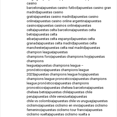
casino
barcelona|apuestas casino futbol|apuestas casino gran
madrid|apuestas casino
gratis|apuestas casino madrid|apuestas casino
online|apuestas casino online argentina|apuestas
casinos|apuestas casinos online|apuestas
celta|apuestas celta barcelona|apuestas celta
betis|apuestas celta
eibar|apuestas celta espanyol|apuestas celta
granada|apuestas celta madrid|apuestas celta
manchester|apuestas celta real madrid|apuestas
champion league|apuestas
champions foro|apuestas champions hoy|apuestas
champions
league|apuestas champions league –
pronósticos|apuestas champions league
2025|apuestas champions league hoy|apuestas
champions league pronosticos|apuestas champions
league pronósticos|apuestas champions
pronosticos|apuestas chelsea barcelona|apuestas
chelsea betis|apuestas chile|apuestas chile
peru|apuestas chile venezuela|apuestas
chile vs colombia|apuestas chile vs uruguay|apuestas
ciclismo|apuestas ciclismo en vivo|apuestas ciclismo
femenino|apuestas ciclismo tour francia|apuestas
ciclismo vuelta|apuestas ciclismo vuelta a