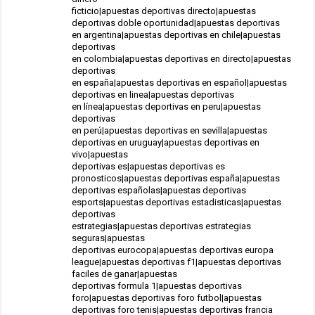
ficticio|apuestas deportivas directo|apuestas
deportivas doble oportunidad|apuestas deportivas
en argentina|apuestas deportivas en chile|apuestas
deportivas
en colombia|apuestas deportivas en directo|apuestas
deportivas
en españa|apuestas deportivas en español|apuestas
deportivas en linea|apuestas deportivas
en línea|apuestas deportivas en peru|apuestas
deportivas
en perú|apuestas deportivas en sevilla|apuestas
deportivas en uruguay|apuestas deportivas en
vivo|apuestas
deportivas es|apuestas deportivas es
pronosticos|apuestas deportivas españa|apuestas
deportivas españolas|apuestas deportivas
esports|apuestas deportivas estadisticas|apuestas
deportivas
estrategias|apuestas deportivas estrategias
seguras|apuestas
deportivas eurocopa|apuestas deportivas europa
league|apuestas deportivas f1|apuestas deportivas
faciles de ganar|apuestas
deportivas formula 1|apuestas deportivas
foro|apuestas deportivas foro futbol|apuestas
deportivas foro tenis|apuestas deportivas francia