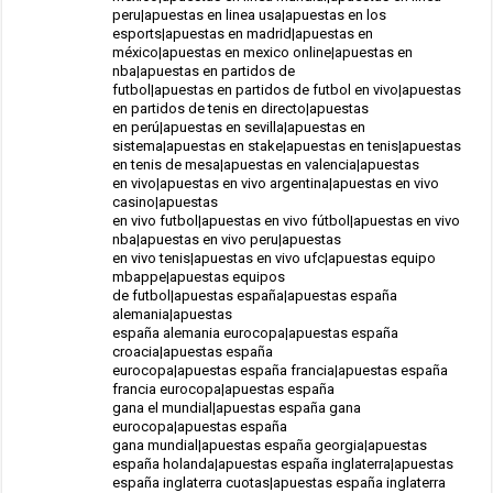
peru|apuestas en linea usa|apuestas en los
esports|apuestas en madrid|apuestas en
méxico|apuestas en mexico online|apuestas en
nba|apuestas en partidos de
futbol|apuestas en partidos de futbol en vivo|apuestas
en partidos de tenis en directo|apuestas
en perú|apuestas en sevilla|apuestas en
sistema|apuestas en stake|apuestas en tenis|apuestas
en tenis de mesa|apuestas en valencia|apuestas
en vivo|apuestas en vivo argentina|apuestas en vivo
casino|apuestas
en vivo futbol|apuestas en vivo fútbol|apuestas en vivo
nba|apuestas en vivo peru|apuestas
en vivo tenis|apuestas en vivo ufc|apuestas equipo
mbappe|apuestas equipos
de futbol|apuestas españa|apuestas españa
alemania|apuestas
españa alemania eurocopa|apuestas españa
croacia|apuestas españa
eurocopa|apuestas españa francia|apuestas españa
francia eurocopa|apuestas españa
gana el mundial|apuestas españa gana
eurocopa|apuestas españa
gana mundial|apuestas españa georgia|apuestas
españa holanda|apuestas españa inglaterra|apuestas
españa inglaterra cuotas|apuestas españa inglaterra