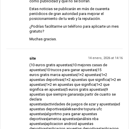
como publicidad y que no se borran.
Estas noticias se publicarán en más de cuarenta
periódicos de gran autoridad para mejorar el
posicionamiento de tu web y la reputación.
¿Podrías facilitarme un teléfono para aplicarte un mes
gratuito?
Muchas gracias.
site
14 enero, 2026 at 14:16
(10 euros gratis apuestas|10 mejores casas de
apuestas|10 trucos para ganar apuestas|15
euros gratis marca apuestas|1×2 apuestas|1×2
apuestas deportivas|1×2 apuestas que significa|1×2 en
apuestas|1×2 en apuestas que significa|1×2 que
significa en apuestas|5 euros gratis apuestas|9
apuestas que siempre ganaras|a partir de cuanto se
declara
apuestas|actividades de juegos de azar y apuestas|ad
apuestas deportivas|aleksandre topuria ufc
apuestas|algoritmo para ganar apuestas
deportivas|america apuestas|análisis nba
apuestas|aplicacion android apuestas
deportivas|aplicacion apuestas deportivas|aplicacion