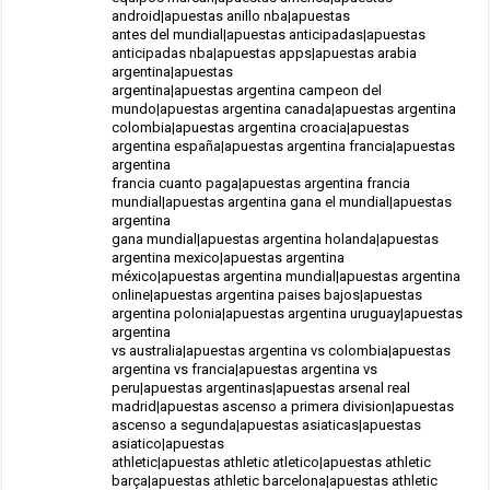
android|apuestas anillo nba|apuestas
antes del mundial|apuestas anticipadas|apuestas
anticipadas nba|apuestas apps|apuestas arabia
argentina|apuestas
argentina|apuestas argentina campeon del
mundo|apuestas argentina canada|apuestas argentina
colombia|apuestas argentina croacia|apuestas
argentina españa|apuestas argentina francia|apuestas
argentina
francia cuanto paga|apuestas argentina francia
mundial|apuestas argentina gana el mundial|apuestas
argentina
gana mundial|apuestas argentina holanda|apuestas
argentina mexico|apuestas argentina
méxico|apuestas argentina mundial|apuestas argentina
online|apuestas argentina paises bajos|apuestas
argentina polonia|apuestas argentina uruguay|apuestas
argentina
vs australia|apuestas argentina vs colombia|apuestas
argentina vs francia|apuestas argentina vs
peru|apuestas argentinas|apuestas arsenal real
madrid|apuestas ascenso a primera division|apuestas
ascenso a segunda|apuestas asiaticas|apuestas
asiatico|apuestas
athletic|apuestas athletic atletico|apuestas athletic
barça|apuestas athletic barcelona|apuestas athletic