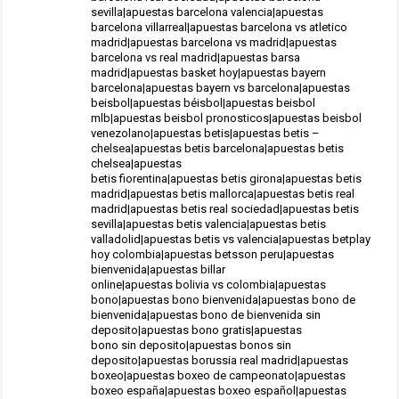
sevilla|apuestas barcelona valencia|apuestas
barcelona villarreal|apuestas barcelona vs atletico
madrid|apuestas barcelona vs madrid|apuestas
barcelona vs real madrid|apuestas barsa
madrid|apuestas basket hoy|apuestas bayern
barcelona|apuestas bayern vs barcelona|apuestas
beisbol|apuestas béisbol|apuestas beisbol
mlb|apuestas beisbol pronosticos|apuestas beisbol
venezolano|apuestas betis|apuestas betis –
chelsea|apuestas betis barcelona|apuestas betis
chelsea|apuestas
betis fiorentina|apuestas betis girona|apuestas betis
madrid|apuestas betis mallorca|apuestas betis real
madrid|apuestas betis real sociedad|apuestas betis
sevilla|apuestas betis valencia|apuestas betis
valladolid|apuestas betis vs valencia|apuestas betplay
hoy colombia|apuestas betsson peru|apuestas
bienvenida|apuestas billar
online|apuestas bolivia vs colombia|apuestas
bono|apuestas bono bienvenida|apuestas bono de
bienvenida|apuestas bono de bienvenida sin
deposito|apuestas bono gratis|apuestas
bono sin deposito|apuestas bonos sin
deposito|apuestas borussia real madrid|apuestas
boxeo|apuestas boxeo de campeonato|apuestas
boxeo españa|apuestas boxeo español|apuestas