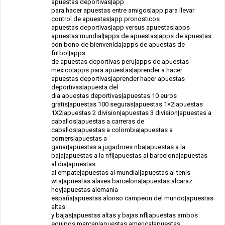
apuestas deportivas|app
para hacer apuestas entre amigos|app para llevar
control de apuestas|app pronosticos
apuestas deportivas|app versus apuestas|apps
apuestas mundial|apps de apuestas|apps de apuestas
con bono de bienvenida|apps de apuestas de
futbol|apps
de apuestas deportivas peru|apps de apuestas
mexico|apps para apuestas|aprender a hacer
apuestas deportivas|aprender hacer apuestas
deportivas|apuesta del
dia apuestas deportivas|apuestas 10 euros
gratis|apuestas 100 seguras|apuestas 1×2|apuestas
1X2|apuestas 2 division|apuestas 3 division|apuestas a
caballos|apuestas a carreras de
caballos|apuestas a colombia|apuestas a
corners|apuestas a
ganar|apuestas a jugadores nba|apuestas a la
baja|apuestas a la nfl|apuestas al barcelona|apuestas
al dia|apuestas
al empate|apuestas al mundial|apuestas al tenis
wta|apuestas alaves barcelona|apuestas alcaraz
hoy|apuestas alemania
españa|apuestas alonso campeon del mundo|apuestas
altas
y bajas|apuestas altas y bajas nfl|apuestas ambos
equipos marcan|apuestas america|apuestas