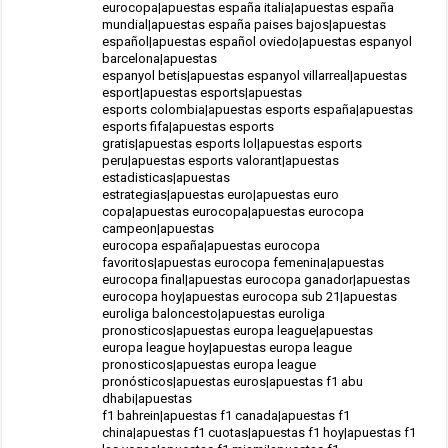
eurocopa|apuestas españa italia|apuestas españa
mundial|apuestas españa paises bajos|apuestas
español|apuestas español oviedo|apuestas espanyol
barcelona|apuestas
espanyol betis|apuestas espanyol villarreal|apuestas
esport|apuestas esports|apuestas
esports colombia|apuestas esports españa|apuestas
esports fifa|apuestas esports
gratis|apuestas esports lol|apuestas esports
peru|apuestas esports valorant|apuestas
estadisticas|apuestas
estrategias|apuestas euro|apuestas euro
copa|apuestas eurocopa|apuestas eurocopa
campeon|apuestas
eurocopa españa|apuestas eurocopa
favoritos|apuestas eurocopa femenina|apuestas
eurocopa final|apuestas eurocopa ganador|apuestas
eurocopa hoy|apuestas eurocopa sub 21|apuestas
euroliga baloncesto|apuestas euroliga
pronosticos|apuestas europa league|apuestas
europa league hoy|apuestas europa league
pronosticos|apuestas europa league
pronósticos|apuestas euros|apuestas f1 abu
dhabi|apuestas
f1 bahrein|apuestas f1 canada|apuestas f1
china|apuestas f1 cuotas|apuestas f1 hoy|apuestas f1