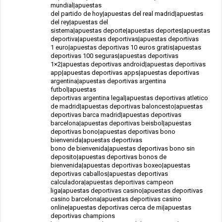
mundial|apuestas
del partido de hoy|apuestas del real madrid|apuestas
del rey|apuestas del
sistema|apuestas deporte|apuestas deportes|apuestas
deportiva|apuestas deportivas|apuestas deportivas
1 euro|apuestas deportivas 10 euros gratis|apuestas
deportivas 100 seguras|apuestas deportivas
1×2|apuestas deportivas android|apuestas deportivas
app|apuestas deportivas apps|apuestas deportivas
argentina|apuestas deportivas argentina
futbol|apuestas
deportivas argentina legal|apuestas deportivas atletico
de madrid|apuestas deportivas baloncesto|apuestas
deportivas barca madrid|apuestas deportivas
barcelona|apuestas deportivas beisbol|apuestas
deportivas bono|apuestas deportivas bono
bienvenida|apuestas deportivas
bono de bienvenida|apuestas deportivas bono sin
deposito|apuestas deportivas bonos de
bienvenida|apuestas deportivas boxeo|apuestas
deportivas caballos|apuestas deportivas
calculadora|apuestas deportivas campeon
liga|apuestas deportivas casino|apuestas deportivas
casino barcelona|apuestas deportivas casino
online|apuestas deportivas cerca de mi|apuestas
deportivas champions