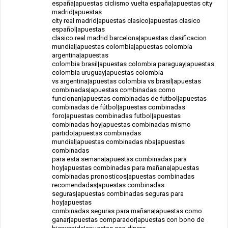
españa|apuestas ciclismo vuelta españa|apuestas city
madrid|apuestas
city real madrid|apuestas clasico|apuestas clasico
español|apuestas
clasico real madrid barcelona|apuestas clasificacion
mundial|apuestas colombia|apuestas colombia
argentina|apuestas
colombia brasil|apuestas colombia paraguay|apuestas
colombia uruguay|apuestas colombia
vs argentina|apuestas colombia vs brasil|apuestas
combinadas|apuestas combinadas como
funcionan|apuestas combinadas de futbol|apuestas
combinadas de fútbol|apuestas combinadas
foro|apuestas combinadas futbol|apuestas
combinadas hoy|apuestas combinadas mismo
partido|apuestas combinadas
mundial|apuestas combinadas nba|apuestas
combinadas
para esta semana|apuestas combinadas para
hoy|apuestas combinadas para mañana|apuestas
combinadas pronosticos|apuestas combinadas
recomendadas|apuestas combinadas
seguras|apuestas combinadas seguras para
hoy|apuestas
combinadas seguras para mañana|apuestas como
ganar|apuestas comparador|apuestas con bono de