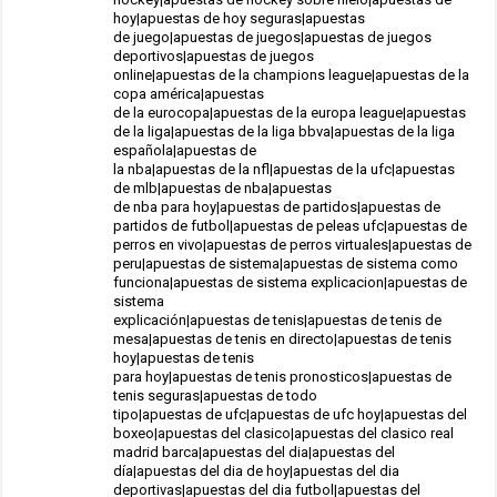
hoy|apuestas de hoy seguras|apuestas
de juego|apuestas de juegos|apuestas de juegos
deportivos|apuestas de juegos
online|apuestas de la champions league|apuestas de la
copa américa|apuestas
de la eurocopa|apuestas de la europa league|apuestas
de la liga|apuestas de la liga bbva|apuestas de la liga
española|apuestas de
la nba|apuestas de la nfl|apuestas de la ufc|apuestas
de mlb|apuestas de nba|apuestas
de nba para hoy|apuestas de partidos|apuestas de
partidos de futbol|apuestas de peleas ufc|apuestas de
perros en vivo|apuestas de perros virtuales|apuestas de
peru|apuestas de sistema|apuestas de sistema como
funciona|apuestas de sistema explicacion|apuestas de
sistema
explicación|apuestas de tenis|apuestas de tenis de
mesa|apuestas de tenis en directo|apuestas de tenis
hoy|apuestas de tenis
para hoy|apuestas de tenis pronosticos|apuestas de
tenis seguras|apuestas de todo
tipo|apuestas de ufc|apuestas de ufc hoy|apuestas del
boxeo|apuestas del clasico|apuestas del clasico real
madrid barca|apuestas del dia|apuestas del
día|apuestas del dia de hoy|apuestas del dia
deportivas|apuestas del dia futbol|apuestas del