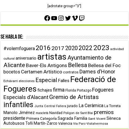
[adrotate group="3"]
Facebook
YouTube
Instagram
Twitter
Vimeo
Twitch
Se habla de:
2023
2016
2022
2020
2017
#volemfoguera
actividad
artistas
Ayuntamiento de
aniversario
cultural
Alicante
Bellesa
Baver-Els Antigons
Bellesa del Foc
Dames d'Honor
Certamen Artístico
bocetos
contratos
Federació de
Especial
Falles
Echávarri
elecciones
Fogueres
firma
Fogueres
fichajes
Florida Portazgo
Gremio de Artistas
Especials d'Alacant
infantiles
La Ceràmica
jurado
La Torreta
Junta Central Fallera
premios
Manolo Jiménez
Navidad
Polígon de Sant Blai
mascletà
presidente
Primera Categoría
Sagrada Familia
Sèneca
Sant Vicent
Autobusos
Toñi Martín-Zarco
Valencia
Via Parc-Vistahermosa