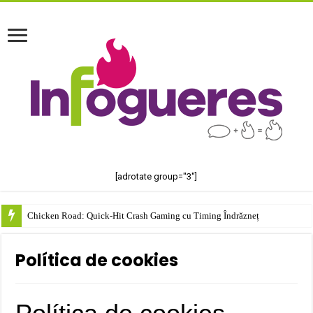
[adrotate group="3"]
Chicken Road: Quick‑Hit Crash Gaming cu Timing Îndrăzneț
Política de cookies