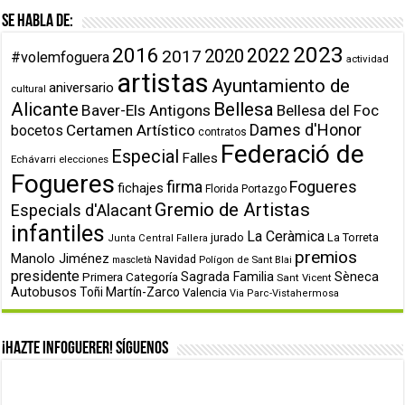
Se habla de:
2023
2016
2022
2020
2017
#volemfoguera
actividad
artistas
Ayuntamiento de
aniversario
cultural
Alicante
Bellesa
Baver-Els Antigons
Bellesa del Foc
Dames d'Honor
Certamen Artístico
bocetos
contratos
Federació de
Especial
Falles
Echávarri
elecciones
Fogueres
firma
Fogueres
fichajes
Florida Portazgo
Gremio de Artistas
Especials d'Alacant
infantiles
La Ceràmica
jurado
La Torreta
Junta Central Fallera
premios
Manolo Jiménez
Navidad
Polígon de Sant Blai
mascletà
presidente
Primera Categoría
Sagrada Familia
Sèneca
Sant Vicent
Autobusos
Toñi Martín-Zarco
Valencia
Via Parc-Vistahermosa
¡Hazte infoguerer! Síguenos