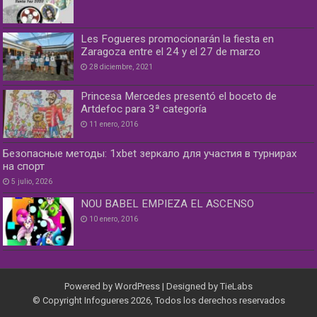
Les Fogueres promocionarán la fiesta en
Zaragoza entre el 24 y el 27 de marzo
28 diciembre, 2021
Princesa Mercedes presentó el boceto de
Artdefoc para 3ª categoría
11 enero, 2016
Безопасные методы: 1xbet зеркало для участия в турнирах
на спорт
5 julio, 2026
NOU BABEL EMPIEZA EL ASCENSO
10 enero, 2016
Powered by
WordPress
| Designed by
TieLabs
© Copyright Infogueres 2026, Todos los derechos reservados