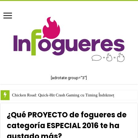
[adrotate group="3"]
Chicken Road: Quick‑Hit Crash Gaming cu Timing Îndrăzneț
¿Qué PROYECTO de fogueres de
categoría ESPECIAL 2016 te ha
gustado más?