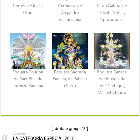
Cortés. de Jesús
Ceràmica, de
Plaza Galicia, de
Grao
Alejandro
Decofa Artes y
Santaeulalia
Aplicaciones
Foguera Polígon
Foguera Sagrada
Foguera Sèneca
de Sant Blai, de
Familia, de Palacio
Autobusos, de
Lorenzo Santana
i Serra
José Gallego y
Manuel Algarra
[adrotate group="3"]
Anterior
LA CATEGORÍA ESPECIAL 2016