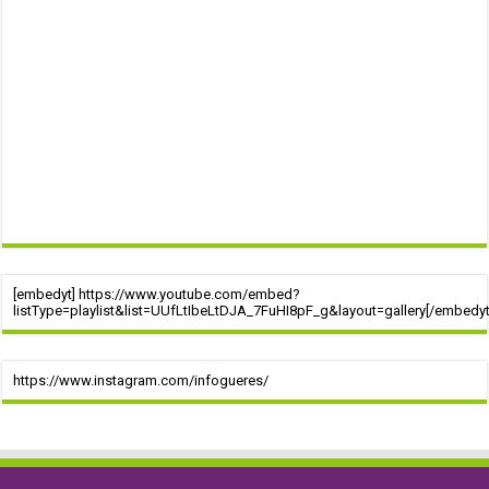
[embedyt] https://www.youtube.com/embed?
listType=playlist&list=UUfLtIbeLtDJA_7FuHI8pF_g&layout=gallery[/embedyt
https://www.instagram.com/infogueres/