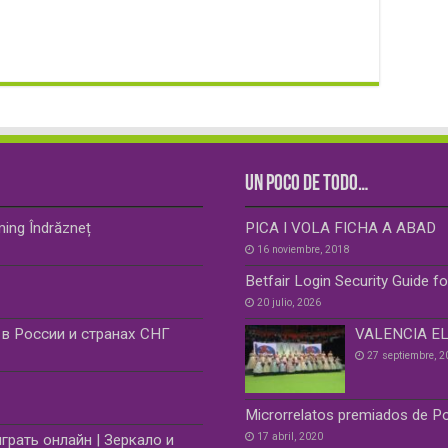
UN POCO DE TODO…
ming Îndrăzneț
PICA I VOLA FICHA A ABAD
16 noviembre, 2018
Betfair Login Security Guide fo
20 julio, 2026
в России и странах СНГ
VALENCIA EL
27 septiembre, 2
Microrrelatos premiados de Po
17 abril, 2020
грать онлайн | Зеркало и