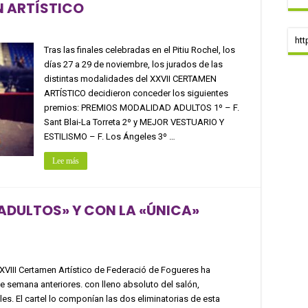
N ARTÍSTICO
htt
Tras las finales celebradas en el Pitiu Rochel, los
días 27 a 29 de noviembre, los jurados de las
distintas modalidades del XXVII CERTAMEN
ARTÍSTICO decidieron conceder los siguientes
premios: PREMIOS MODALIDAD ADULTOS 1º – F.
Sant Blai-La Torreta 2º y MEJOR VESTUARIO Y
ESTILISMO – F. Los Ángeles 3º …
Lee más
«ADULTOS» Y CON LA «ÚNICA»
XXVIII Certamen Artístico de Federació de Fogueres ha
e semana anteriores. con lleno absoluto del salón,
es. El cartel lo componían las dos eliminatorias de esta