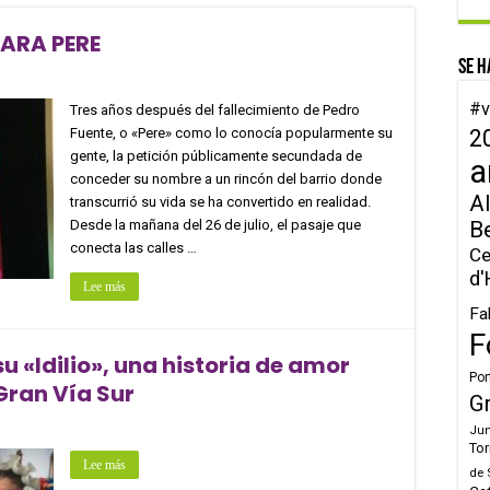
PARA PERE
Se h
#v
Tres años después del fallecimiento de Pedro
Fuente, o «Pere» como lo conocía popularmente su
2
gente, la petición públicamente secundada de
a
conceder su nombre a un rincón del barrio donde
Al
transcurrió su vida se ha convertido en realidad.
Desde la mañana del 26 de julio, el pasaje que
B
conecta las calles …
Ce
d'
Lee más
Fa
F
 «Idilio», una historia de amor
Por
 Gran Vía Sur
G
Jun
Tor
Lee más
de 