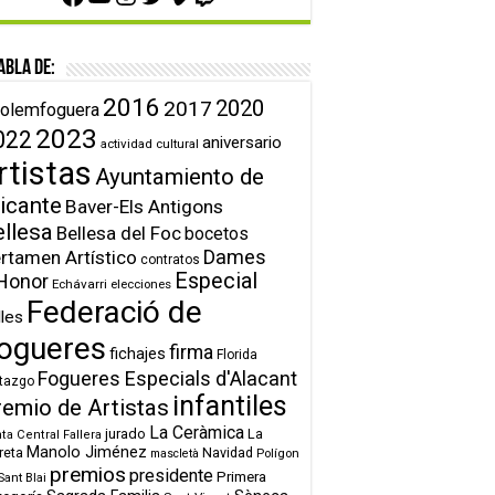
abla de:
2016
2020
2017
olemfoguera
2023
022
aniversario
actividad cultural
rtistas
Ayuntamiento de
icante
Baver-Els Antigons
ellesa
Bellesa del Foc
bocetos
Dames
rtamen Artístico
contratos
Especial
Honor
Echávarri
elecciones
Federació de
lles
ogueres
firma
fichajes
Florida
Fogueres Especials d'Alacant
tazgo
infantiles
remio de Artistas
La Ceràmica
jurado
La
ta Central Fallera
Manolo Jiménez
reta
Navidad
Polígon
mascletà
premios
presidente
Primera
Sant Blai