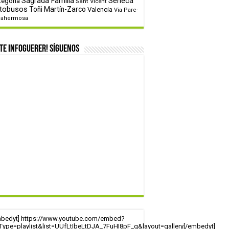
tegoría
Sagrada Familia
Sèneca
Sant Vicent
tobusos
Toñi Martín-Zarco
Valencia
Via Parc-
tahermosa
te infoguerer! Síguenos
mbedyt] https://www.youtube.com/embed?
tType=playlist&list=UUfLtIbeLtDJA_7FuHI8pF_g&layout=gallery[/embedyt]