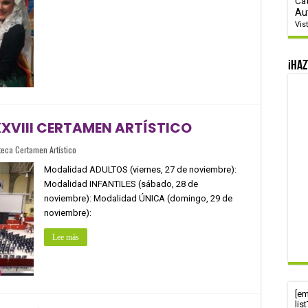
Ca
Au
Vis
¡Haz
XXVIII CERTAMEN ARTÍSTICO
teca Certamen Artístico
Modalidad ADULTOS (viernes, 27 de noviembre):
Modalidad INFANTILES (sábado, 28 de
noviembre): Modalidad ÚNICA (domingo, 29 de
noviembre):
Lee más
[e
lis