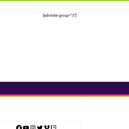
[adrotate group="3"]
Facebook
YouTube
Instagram
Twitter
Vimeo
Twitch