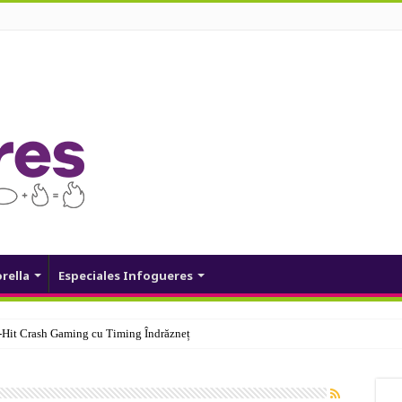
orella
Especiales Infogueres
Hit Crash Gaming cu Timing Îndrăzneț