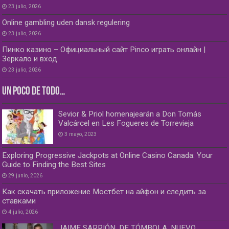
23 julio, 2026
Online gambling uden dansk regulering
23 julio, 2026
Пинко казино – Официальный сайт Pinco играть онлайн |
Зеркало и вход
23 julio, 2026
UN POCO DE TODO…
Sevior & Priol homenajearán a Don Tomás
Valcárcel en Les Fogueres de Torrevieja
3 mayo, 2023
Exploring Progressive Jackpots at Online Casino Canada: Your
Guide to Finding the Best Sites
29 junio, 2026
Как скачать приложение Мостбет на айфон и следить за
ставками
4 julio, 2026
JAIME SARRIÓN, DE TÓMBOLA, NUEVO