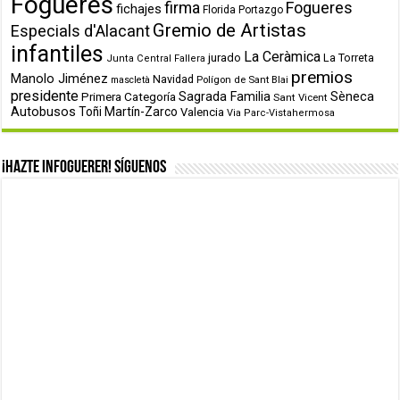
Fogueres
firma
Fogueres
fichajes
Florida Portazgo
Gremio de Artistas
Especials d'Alacant
infantiles
La Ceràmica
jurado
La Torreta
Junta Central Fallera
premios
Manolo Jiménez
Navidad
Polígon de Sant Blai
mascletà
presidente
Primera Categoría
Sagrada Familia
Sèneca
Sant Vicent
Autobusos
Toñi Martín-Zarco
Valencia
Via Parc-Vistahermosa
¡Hazte infoguerer! Síguenos