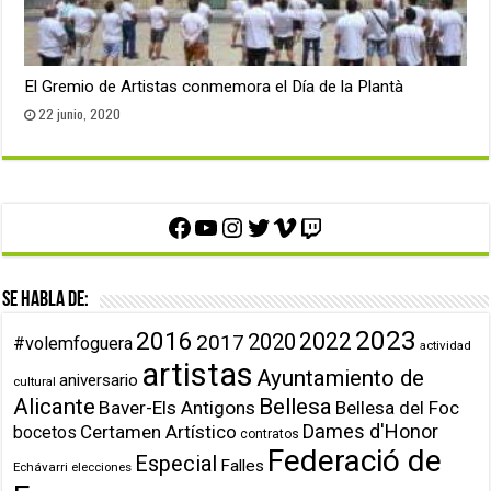
El Gremio de Artistas conmemora el Día de la Plantà
22 junio, 2020
Facebook
YouTube
Instagram
Twitter
Vimeo
Twitch
Se habla de:
2023
2016
2022
2020
2017
#volemfoguera
actividad
artistas
Ayuntamiento de
aniversario
cultural
Alicante
Bellesa
Baver-Els Antigons
Bellesa del Foc
Dames d'Honor
Certamen Artístico
bocetos
contratos
Federació de
Especial
Falles
Echávarri
elecciones