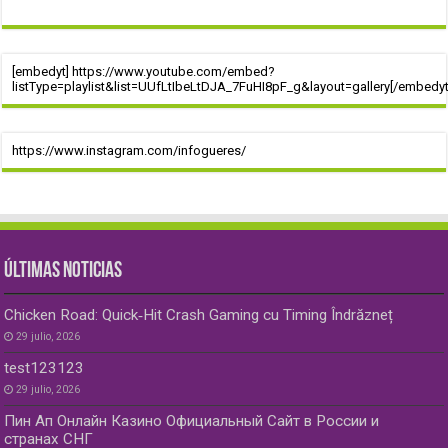
[embedyt] https://www.youtube.com/embed?
listType=playlist&list=UUfLtIbeLtDJA_7FuHI8pF_g&layout=gallery[/embedyt
https://www.instagram.com/infogueres/
ÚLTIMAS NOTICIAS
Chicken Road: Quick‑Hit Crash Gaming cu Timing Îndrăzneț
29 julio, 2026
test123123
29 julio, 2026
Пин Ап Онлайн Казино Официальный Сайт в России и
странах СНГ