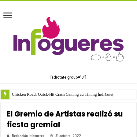
[adrotate group="3"]
Chicken Road: Quick‑Hit Crash Gaming cu Timing Îndrăzneț
El Gremio de Artistas realizó su
fiesta gremial
Redacción Infogueres
31 octubre, 2022