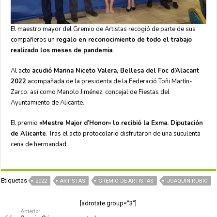
El maestro mayor del Gremio de Artistas recogió de parte de sus
compañeros un
regalo en reconocimiento de todo el trabajo
realizado los meses de pandemia
.
Al acto
acudió Marina Niceto Valera, Bellesa del Foc d’Alacant
2022
acompañada de la presidenta de la Federació Toñi Martín-
Zarco, así como Manolo Jiménez, concejal de Fiestas del
Ayuntamiento de Alicante.
El premio
«Mestre Major d’Honor» lo recibió la Exma. Diputación
de Alicante
. Tras el acto protocolario disfrutaron de una suculenta
cena de hermandad.
Etiquetas
2022
ARTISTAS
GREMIO DE ARTISTAS
JOAQUÍN RUBIO
[adrotate group="3"]
Anterior