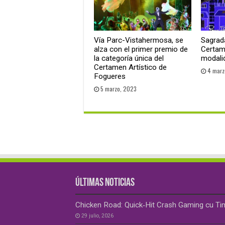
Vía Parc-Vistahermosa, se
Sagrada
alza con el primer premio de
Certam
la categoría única del
modalid
Certamen Artístico de
4 marz
Fogueres
5 marzo, 2023
ÚLTIMAS NOTICIAS
Chicken Road: Quick‑Hit Crash Gaming cu Ti
29 julio, 2026