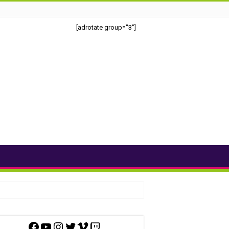
[adrotate group="3"]
Facebook
YouTube
Instagram
Twitter
Vimeo
Twitch