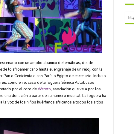
htt
 escenario con un amplio abanico de temáticas, desde
esde lo afroamericano hasta el engranaje de un reloj, con la
r Pan o Cenicienta o con París o Egipto de escenario. Incluso
ones
, como en el caso de la foguera Sèneca Autobusos
retado por el coro de
Watoto
, asociación que vela por los
cho una donación a partir de su número musical. La foguera ha
 la voz de los niños huérfanos africanos a todos los sitios