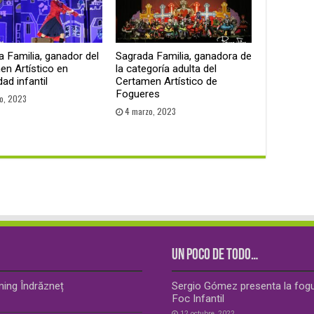
 Familia, ganador del
Sagrada Familia, ganadora de
en Artístico en
la categoría adulta del
ad infantil
Certamen Artístico de
Fogueres
o, 2023
4 marzo, 2023
UN POCO DE TODO…
ming Îndrăzneț
Sergio Gómez presenta la fogue
Foc Infantil
12 octubre, 2022