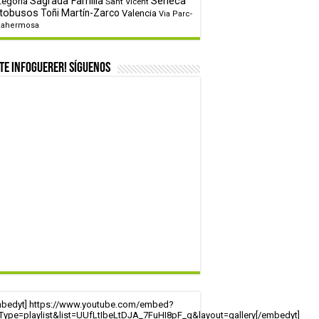
tegoría
Sagrada Familia
Sèneca
Sant Vicent
tobusos
Toñi Martín-Zarco
Valencia
Via Parc-
tahermosa
te infoguerer! Síguenos
mbedyt] https://www.youtube.com/embed?
tType=playlist&list=UUfLtIbeLtDJA_7FuHI8pF_g&layout=gallery[/embedyt]