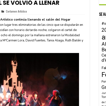
 SE VOLVIÓ A LLENAR
Certamen Artístico
Se h
Artístico continúa llenando el salón del Hogar
#v
on lugar tres eliminatorias de las cinco que se disputarán en
2
cidían con horario de tarde-noche, colgaron el cartel de
y ocho el domingo por la mañana estrenaron la Modalidad
a
 a MªCarmen Lora, David Fuentes, Tania Aliaga, Ruth Bailén y
Al
B
Ce
d'
Fa
F
Por
G
Jun
Tor
de 