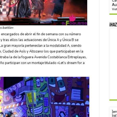
Ca
Au
Vis
¡Haz
s battle»
 encargados de abrir el fin de semana con su número
 tras ellos las actuaciones de Única A y Única B se
 La gran mayoría pertenecían a la modalidad A, siendo
, Ciudad de Asís y Altozano los que participaban en la
ntraba la de la foguera Avenida Costablanca Entreplayas,
o participan con un montaje titulado «Let’s dream for a
[e
lis