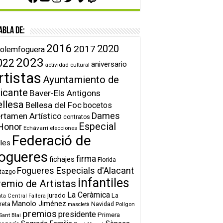
abla de:
2016
2020
2017
olemfoguera
2023
022
aniversario
actividad cultural
rtistas
Ayuntamiento de
icante
Baver-Els Antigons
ellesa
Bellesa del Foc
bocetos
Dames
rtamen Artístico
contratos
Especial
Honor
Echávarri
elecciones
Federació de
lles
ogueres
firma
fichajes
Florida
Fogueres Especials d'Alacant
tazgo
infantiles
remio de Artistas
La Ceràmica
jurado
La
ta Central Fallera
Manolo Jiménez
reta
Navidad
Polígon
mascletà
premios
presidente
Primera
Sant Blai