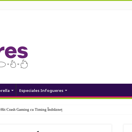
orella
Especiales Infogueres
Hit Crash Gaming cu Timing Îndrăzneț